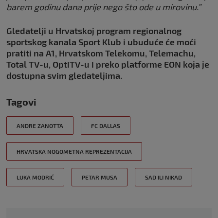
barem godinu dana prije nego što ode u mirovinu.”
Gledatelji u Hrvatskoj program regionalnog
sportskog kanala Sport Klub i ubuduće će moći
pratiti na A1, Hrvatskom Telekomu, Telemachu,
Total TV-u, OptiTV-u i preko platforme EON koja je
dostupna svim gledateljima.
Tagovi
ANDRE ZANOTTA
FC DALLAS
HRVATSKA NOGOMETNA REPREZENTACIJA
LUKA MODRIĆ
PETAR MUSA
SAD ILI NIKAD