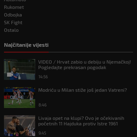
Rukomet
Odbojka
SK Fight
Ostalo
Najčitanije vijesti
VIDEO / Hrvat zabio u debiju u Njemačkoj!
Pogledajte prekrasan pogodak
14:56
Modriću u Milan stiže još jedan Vatreni?
8:46
Livaja opet na klupi? Ovo je očekivanih
početnih 11 Hajduka protiv Istre 1961
9:45