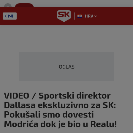
SportKlub
Instaliraj
Sport portal
HRV
GET - On the Google Play
OGLAS
VIDEO / Sportski direktor
Dallasa ekskluzivno za SK:
Pokušali smo dovesti
Modrića dok je bio u Realu!