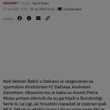
NOGOMET
Autor:
Sport Klub
17. lip 2026
15:13 >
18. lip 2026 10:52
0 komentara
Podijeli :
Naš Vedran Babić u Dallasu je razgovarao sa
sportskim direktorom FC Dallasa, Andreom
Zanottom. Objasnio mu je kako su doveli Petra
Musu pritom otkrivši da su ga htjeli u Bundesligi,
Serie A, La Ligi, ali hrvatski napadač je izabrao ipak
MLS. Otkrio je ekskluzivno i da su prije nego što je