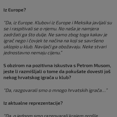
Iz Europe?
“Da, iz Europe. Klubovi iz Europe i Meksika javljali su
se i raspitivali se o njemu. No naša je namjera
zadržati ga što dulje. Ne samo zbog toga kakav je
igrač nego i čovjek te načina na koji se savršeno
uklopio u klub. Navijači ga obožavaju. Neke stvari
jednostavno nemaju cijenu.”
S obzirom na pozitivna iskustva s Petrom Musom,
jeste li razmišljali o tome da pokušate dovesti još
nekog hrvatskog igrača u klub?
“Da, razgovarali smo o mnogo hrvatskih igrača…”
Iz aktualne reprezentacije?
“Da, o jednom smo razgovarali krajem prošle