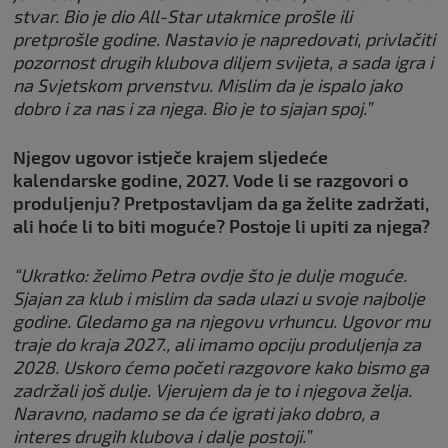
stvar. Bio je dio All-Star utakmice prošle ili
pretprošle godine. Nastavio je napredovati, privlačiti
pozornost drugih klubova diljem svijeta, a sada igra i
na Svjetskom prvenstvu. Mislim da je ispalo jako
dobro i za nas i za njega. Bio je to sjajan spoj.”
Njegov ugovor istječe krajem sljedeće
kalendarske godine, 2027. Vode li se razgovori o
produljenju? Pretpostavljam da ga želite zadržati,
ali hoće li to biti moguće? Postoje li upiti za njega?
“Ukratko: želimo Petra ovdje što je dulje moguće.
Sjajan za klub i mislim da sada ulazi u svoje najbolje
godine. Gledamo ga na njegovu vrhuncu. Ugovor mu
traje do kraja 2027., ali imamo opciju produljenja za
2028. Uskoro ćemo početi razgovore kako bismo ga
zadržali još dulje. Vjerujem da je to i njegova želja.
Naravno, nadamo se da će igrati jako dobro, a
interes drugih klubova i dalje postoji.”