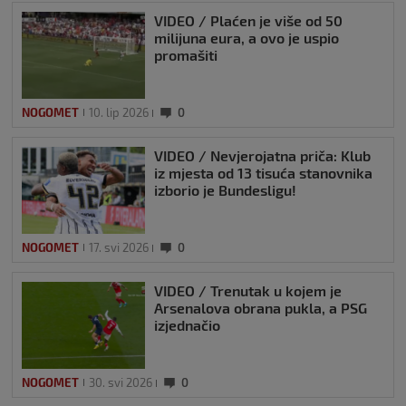
VIDEO / Plaćen je više od 50
milijuna eura, a ovo je uspio
promašiti
NOGOMET
10. lip 2026
0
VIDEO / Nevjerojatna priča: Klub
iz mjesta od 13 tisuća stanovnika
izborio je Bundesligu!
NOGOMET
17. svi 2026
0
VIDEO / Trenutak u kojem je
Arsenalova obrana pukla, a PSG
izjednačio
NOGOMET
30. svi 2026
0