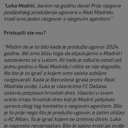
“
Luka Modrić
, barem na godinu dana! Prije njegova
posljednjeg produljenja ugovora u Real Madridu
imali smo jedan razgovor s njegovim agentom.”
Pristupili ste mu?
“Mislim da je to bilo kada je produžio ugovor 2024.
godine. Bili smo blizu toga da otputujemo u Madrid i
sastanemo se s Lukom. Ali tada je odlučio ostati još
jednu godinu u Real Madridu i ništa se nije dogodilo.
No bio je to igrač o kojem smo zaista ozbiljno
razgovarali. Kada je Barcelona igrala protiv Real
Madrida ovdje, Luka je vlasnicima FC Dallasa
ostavio potpisani hrvatski dres. Vlasnici u svom
uredu imaju hrvatski dres koji je Modrić potpisao
upravo zbog tog kontakta s njegovim agentom. Bilo
je to prije nego što je produžio ugovor, a zatim otišao
u AC Milan. To je igrač kojem se iznimno divim. Luka
je naprosto nevjerojatan. Bilo bi sjajno imati ga ovdje