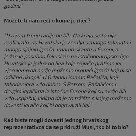
godine.”
Možete li nam reći o kome je riječ?
“U ovom trenu radije ne bih. Na kraju se to nije
realiziralo, no Hrvatska je zemlja s mnogo talenata i
mnogo sjajnih igrača. Imamo skaute u Europi, a
jedan je posebno fokusiran na istočnoeuropske lige.
Hrvatska je jedna od liga koje najviše pratimo jer
vjerujemo da ondje možemo pronaći igrače koji bi se
odlično uklopili. U Orlandu imamo Pašalića, koji
također igra vrlo dobro. S Petrom, Pašalićem i
drugim igračima iz istočne Europe koji su ovdje bili
vrlo uspješni, vidimo da je to tržište s kojeg možemo
dovesti igrače koji bi odgovarali ligi.”
Kad biste mogli dovesti jednog hrvatskog
reprezentativca da se pridruži Musi, tko bi to bio?