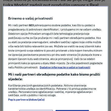
Luka Modrić zadnji put produljio ugovor s Real
Madridom u Dallasu razgovarali s Modrićevim
agentom, ali na kraju ga nisu uspjeli dovesti jer je
Brinemo o vašoj privatnosti
naš kapetan odlučio ostati u Madridu. No, Luka im
Mi i naši partneri
603
pohranjujemo osobne podatke, kao što su podaci o
je i dalje želja...
pregledavanju ili jedinstveni identifikatori, i pristupamo im na vašem uređaju.
Odabirom opcije Prihvaćam omogućit ćete tehnologije praćenja koje
podržavaju svrhe za čije pružanje mi i naši partneri obrađujemo podatke. Ako
Sportski ste direktor FC Dallasa od 2019. godine,
su alati za praćenje onemogućeni, određeni sadržaj i oglasi koje vidite možda
što znači da ste bili u klubu kada je Musa stigao.
više neće biti toliko relevantni za vas. Možete se vratiti na ovaj izbornik kako
Ako se ne varam, on je igrač za kojeg je klub platio
biste izmijenili svoje odabire ili povukli pristanak u bilo kojem trenutku klikom
na Upravljaj postavkama poveznicu pri dnu web-stranice [ili plutajuće ikone u
najveću transfernu odštetu svojoj povijesti. Što
donjem lijevom kutu web stranice, ako je primjenjivo]. Vaši će se odabiri
ste tada vidjeli u Musi i zašto ste ga doveli?
primijeniti kako je opisano u dijelu Web-mjesto. Za više pojedinosti pogledajte
našu Politiku privatnosti.
Dodatne informacije o vašoj privatnosti
Mi i naši partneri obrađujemo podatke kako bismo pružili
“Imamo vrlo ozbiljan skautski proces…”
sljedeće:
Korištenje preciznih geolokacijskih podataka. Aktivno skeniranje
Koliko dugo ste ga pratili?
karakteristika uređaja za identifikaciju. Pohrana i/ili pristup podacima na
uređaju. Personalizirano oglašavanje i sadržaj, mjerenje oglašavanja i
sadržaja, uvidi u publiku i razvoj usluga.
“U trenutku kada smo odlučili da za sezonu 2024.
Popis partnera (dobavljača)
želimo dovesti centarfora, već smo imali nekoliko
igrača na radaru, a Petar je bio jedan od njih. Pratili