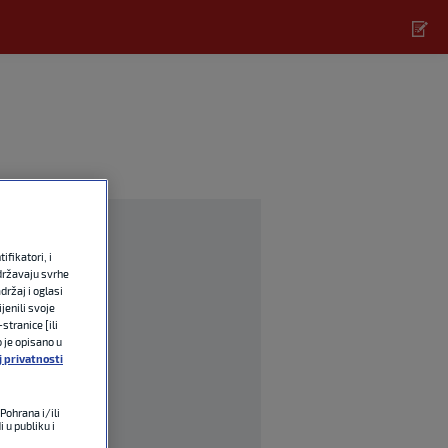
fikatori, i
državaju svrhe
držaj i oglasi
jenili svoje
stranice [ili
o je opisano u
j privatnosti
Pohrana i/ili
 u publiku i