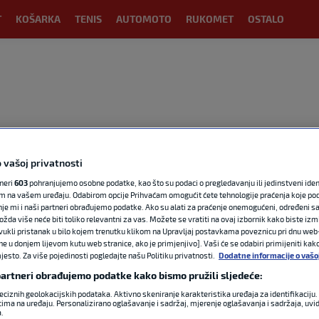
T
KOŠARKA
TENIS
AUTOMOTO
RUKOMET
OSTALO
 vašoj privatnosti
tneri
603
pohranjujemo osobne podatke, kao što su podaci o pregledavanju ili jedinstveni identi
m na vašem uređaju. Odabirom opcije Prihvaćam omogućit ćete tehnologije praćenja koje po
nje mi i naši partneri obrađujemo podatke. Ako su alati za praćenje onemogućeni, određeni sa
ožda više neće biti toliko relevantni za vas. Možete se vratiti na ovaj izbornik kako biste izmi
OGLAS
ovukli pristanak u bilo kojem trenutku klikom na Upravljaj postavkama poveznicu pri dnu web-
ne u donjem lijevom kutu web stranice, ako je primjenjivo]. Vaši će se odabiri primijeniti kak
esto. Za više pojedinosti pogledajte našu Politiku privatnosti.
Dodatne informacije o vašo
 partneri obrađujemo podatke kako bismo pružili sljedeće:
eciznih geolokacijskih podataka. Aktivno skeniranje karakteristika uređaja za identifikaciju. 
ima na uređaju. Personalizirano oglašavanje i sadržaj, mjerenje oglašavanja i sadržaja, uvidi
a.