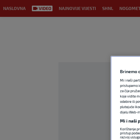
NASLOVNA
NAJNOVIJE VIJESTI
SHNL
NOGOME
Brinemo o
Mi i naši par
pristupamo i
za čije pruža
koje vidite m
odabire ili p
plutajuće iko
dijelu Web-mj
Mi i naši
Korištenje pr
pristup podac
razvoj uslug