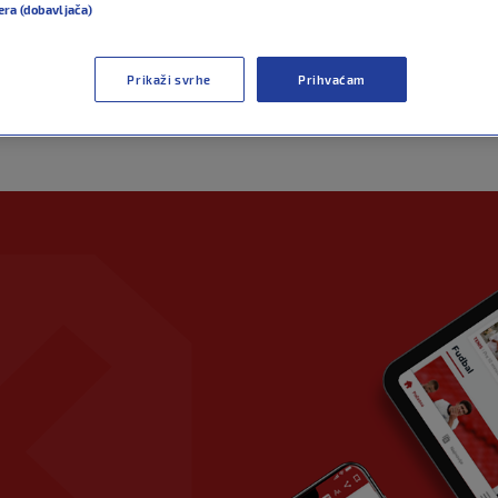
era (dobavljača)
Prikaži svrhe
Prihvaćam