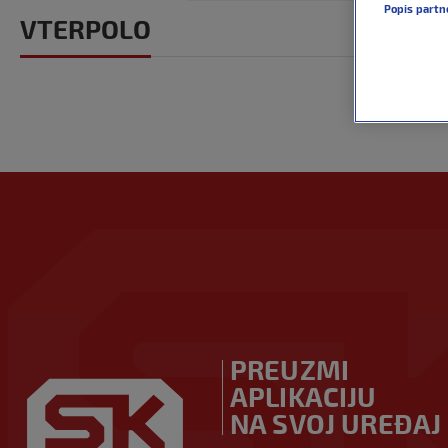
Popis partn
VTERPOLO
PREUZMI
APLIKACIJU
NA SVOJ UREĐAJ