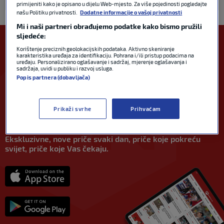
HOKEJ
16. lis 2017
primijeniti kako je opisano u dijelu Web-mjesto. Za više pojedinosti pogledajte
našu Politiku privatnosti.
Dodatne informacije o vašoj privatnosti
Mi i naši partneri obrađujemo podatke kako bismo pružili
sljedeće:
Korištenje preciznih geolokacijskih podataka. Aktivno skeniranje
karakteristika uređaja za identifikaciju. Pohrana i/ili pristup podacima na
uređaju. Personalizirano oglašavanje i sadržaj, mjerenje oglašavanja i
sadržaja, uvidi u publiku i razvoj usluga.
Popis partnera (dobavljača)
PREUZMI
APLIKACIJU
Prikaži svrhe
Prihvaćam
NA SVOJ UREĐAJ
Nova aplikacija i novo iskustvo stvoreno za Vas.
Ekskluzivne, nove priče svaki dan, priče koje pokreću
svijet, priče koje Vas čekaju.