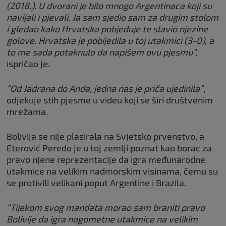
(2018.). U dvorani je bilo mnogo Argentinaca koji su
navijali i pjevali. Ja sam sjedio sam za drugim stolom
i gledao kako Hrvatska pobjeđuje te slavio njezine
golove. Hrvatska je pobijedila u toj utakmici (3-0), a
to me sada potaknulo da napišem ovu pjesmu”,
ispričao je.
“Od Jadrana do Anda, jedna nas je priča ujedinila”
,
odjekuje stih pjesme u videu koji se širi društvenim
mrežama.
Bolivija se nije plasirala na Svjetsko prvenstvo, a
Eterović Peredo je u toj zemlji poznat kao borac za
pravo njene reprezentacije da igra međunarodne
utakmice na velikim nadmorskim visinama, čemu su
se protivili velikani poput Argentine i Brazila.
“Tijekom svog mandata morao sam braniti pravo
Bolivije da igra nogometne utakmice na velikim