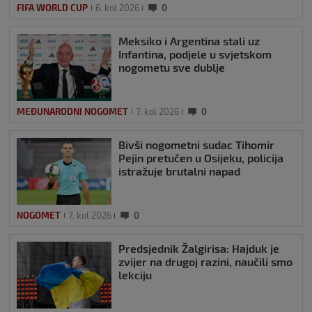
FIFA WORLD CUP
6. kol 2026
0
Meksiko i Argentina stali uz
Infantina, podjele u svjetskom
nogometu sve dublje
MEĐUNARODNI NOGOMET
7. kol 2026
0
Bivši nogometni sudac Tihomir
Pejin pretučen u Osijeku, policija
istražuje brutalni napad
NOGOMET
7. kol 2026
0
Predsjednik Žalgirisa: Hajduk je
zvijer na drugoj razini, naučili smo
lekciju