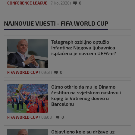
CONFERENCE LEAGUE
7. kol 2026
0
NAJNOVIJE VIJESTI - FIFA WORLD CUP
Telegraph ozbiljno optužio
Infantina: Njegova ljubavnica
isplaćena je novcem UEFA-e?
FIFA WORLD CUP
09:51
0
Olmo otkrio da mu je Dinamo
čestitao na svjetskom naslovu i
kojeg bi Vatrenog doveo u
Barcelonu
FIFA WORLD CUP
08:08
0
Objavljeno koje su države uz