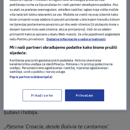
pjevamo" (Croacia, desde Bolivia te cantamos)
podržavaju svrhe za čije pružanje mi i naši partneri obrađujemo podatke. Ako
kojim daje podršku hrvatskoj nogometnoj
su alati za praćenje onemogućeni, određeni sadržaj i oglasi koje vidite možda
više neće biti toliko relevantni za vas. Možete se vratiti na ovaj izbornik kako
reprezentaciji na Svjetskom prvenstvu.
biste izmijenili svoje odabire ili povukli pristanak u bilo kojem trenutku klikom
na Upravljaj postavkama poveznicu pri dnu web-stranice [ili plutajuće ikone u
“Iz Bolivije ti pjevamo, Hrvatska u srcu mom, iz
donjem lijevom kutu web stranice, ako je primjenjivo]. Vaši će se odabiri
primijeniti kako je opisano u dijelu Web-mjesto. Za više pojedinosti pogledajte
Bolivije te bodrimo, Vatreni šampion”,
odjekuje
našu Politiku privatnosti.
Dodatne informacije o vašoj privatnosti
Cochabambom, Santa Cruzom, La Pazom i drugim
Mi i naši partneri obrađujemo podatke kako bismo pružili
gradovima te južnoameričke zemlje.
sljedeće:
Korištenje preciznih geolokacijskih podataka. Aktivno skeniranje
“Idemo, idemo, srce od vatre i strasti”,
pjevaju
karakteristika uređaja za identifikaciju. Pohrana i/ili pristup podacima na
uređaju. Personalizirano oglašavanje i sadržaj, mjerenje oglašavanja i
tamošnji Hrvati dok se reprezentacija priprema za
sadržaja, uvidi u publiku i razvoj usluga.
prvi nastup protiv Engleske u srijedu.
Popis partnera (dobavljača)
Autor pjesme u ritmu bolivijskog caporala, odnosno
Prikaži svrhe
Prihvaćam
tamošnjeg folklornog plesa, je
Ivo Eterović Peredo
.
Po profesiji je liječnik traumatolog, a pjesnik iz
ljubavi i hobija.
„Pjesma ‘Croacia, desde Bolivia te cantamos’