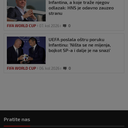
Infantina, a koje traže njegov
odlazak: HNS je odavno zauzeo
stranu
FIFA WORLD CUP
07. kol 2026
0
UEFA poslala oštru poruku
Infantinu: ‘Ništa se ne mijenja,
bojkot SP-a i dalje je na snazi’
FIFA WORLD CUP
06. kol 2026
0
Pratite nas