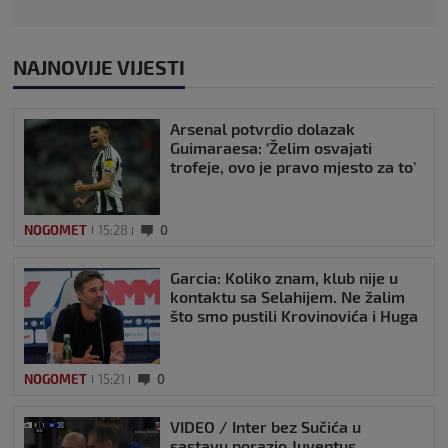
NAJNOVIJE VIJESTI
Arsenal potvrdio dolazak
Guimaraesa: ‘Želim osvajati
trofeje, ovo je pravo mjesto za to’
NOGOMET
15:28
0
Garcia: Koliko znam, klub nije u
kontaktu sa Selahijem. Ne žalim
što smo pustili Krovinovića i Huga
NOGOMET
15:21
0
VIDEO / Inter bez Sučića u
sastavu porazio Juventus