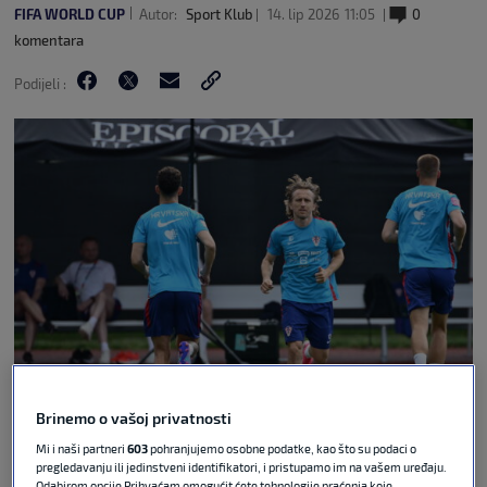
FIFA WORLD CUP
Autor:
Sport Klub
14. lip 2026
11:05
0
komentara
Podijeli :
Boris Kovacev/CROPIX via Guliver
Brinemo o vašoj privatnosti
Hrvatska zajednica u Boliviji objavila je emotivan
Mi i naši partneri
603
pohranjujemo osobne podatke, kao što su podaci o
videospot s pjesmom "Hrvatska, iz Bolivije ti
pregledavanju ili jedinstveni identifikatori, i pristupamo im na vašem uređaju.
Odabirom opcije Prihvaćam omogućit ćete tehnologije praćenja koje