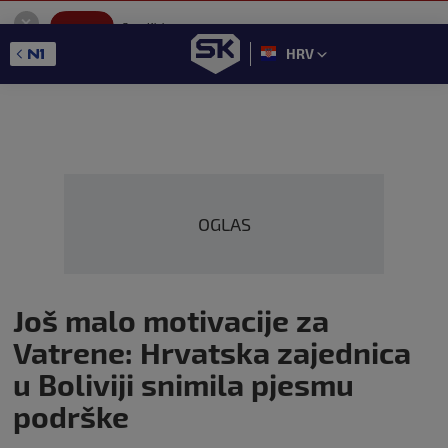
SportKlub
Instaliraj
Sport portal
HRV
GET - On the Google Play
OGLAS
Još malo motivacije za
Vatrene: Hrvatska zajednica
u Boliviji snimila pjesmu
podrške