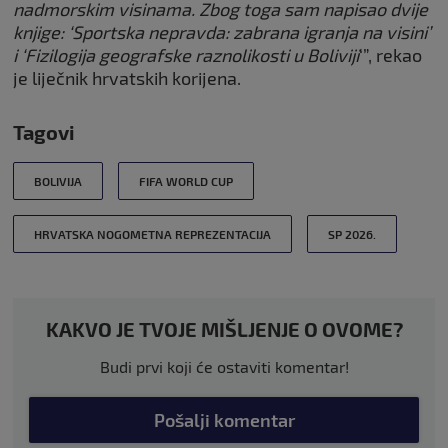
nadmorskim visinama. Zbog toga sam napisao dvije
knjige: ‘Sportska nepravda: zabrana igranja na visini’
i ‘Fizilogija geografske raznolikosti u Boliviji
‘”, rekao
je liječnik hrvatskih korijena.
Tagovi
BOLIVIJA
FIFA WORLD CUP
HRVATSKA NOGOMETNA REPREZENTACIJA
SP 2026.
KAKVO JE TVOJE MIŠLJENJE O OVOME?
Budi prvi koji će ostaviti komentar!
Pošalji komentar