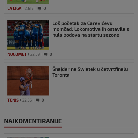
LA LIGA
23:17
0
Loš početak za Carevićevu
momčad: Lokomotiva ih ostavila s
nula bodova na startu sezone
NOGOMET
22:59
0
Šnajder na Swiatek u četvrtfinalu
Toronta
TENIS
22:56
0
NAJKOMENTIRANIJE