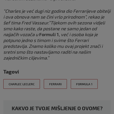
“Charles je već dugi niz godina dio Ferrarijeve obitelji
i ova obnova nam se čini vrlo prirodnom”, rekao je
šef tima Fred Vasseur.”Tijekom ovih sezona vidjeli
smo kako raste, da postane ne samo jedan od
najjačih vozača u
Formuli 1,
već i osoba koja je
potpuno jedno s timom i svime što Ferrari
predstavlja. Znamo koliko mu ovaj projekt znači i
sretni smo što nastavljamo raditi na našim
zajedničkim ciljevima.”
Tagovi
CHARLEC LECLERC
FERRARI
FORMULA 1
KAKVO JE TVOJE MIŠLJENJE O OVOME?