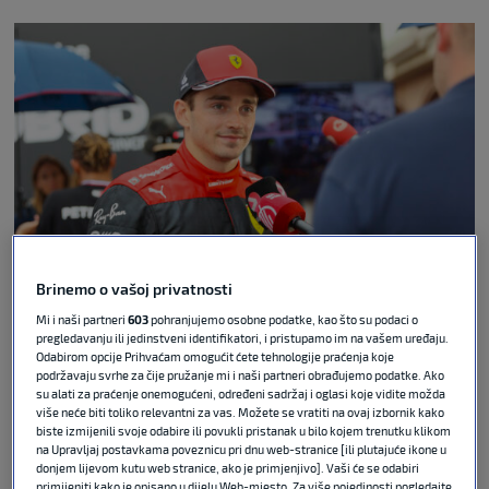
Brinemo o vašoj privatnosti
Guliver image
Mi i naši partneri
603
pohranjujemo osobne podatke, kao što su podaci o
pregledavanju ili jedinstveni identifikatori, i pristupamo im na vašem uređaju.
Vozač Charles Leclerc obvezao se na višegodišnje
Odabirom opcije Prihvaćam omogućit ćete tehnologije praćenja koje
produženje ugovora s Ferrarijem, potvrdila je
podržavaju svrhe za čije pružanje mi i naši partneri obrađujemo podatke. Ako
su alati za praćenje onemogućeni, određeni sadržaj i oglasi koje vidite možda
momčad Formule 1 u srijedu uoči Velike nagrade
više neće biti toliko relevantni za vas. Možete se vratiti na ovaj izbornik kako
Monaka.
biste izmijenili svoje odabire ili povukli pristanak u bilo kojem trenutku klikom
na Upravljaj postavkama poveznicu pri dnu web-stranice [ili plutajuće ikone u
donjem lijevom kutu web stranice, ako je primjenjivo]. Vaši će se odabiri
Dvadesetosmogodišnji
Leclerc
koji je iz Monaca
primijeniti kako je opisano u dijelu Web-mjesto. Za više pojedinosti pogledajte