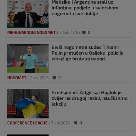
Meksiko i Argentina stali uz
Infantina, podjele u svjetskom
nogometu sve dublje
MEĐUNARODNI NOGOMET
7. kol 2026
0
Bivši nogometni sudac Tihomir
Pejin pretučen u Osijeku, policija
istražuje brutalni napad
NOGOMET
7. kol 2026
0
Predsjednik Žalgirisa: Hajduk je
zvijer na drugoj razini, naučili smo
lekciju
CONFERENCE LEAGUE
7. kol 2026
0