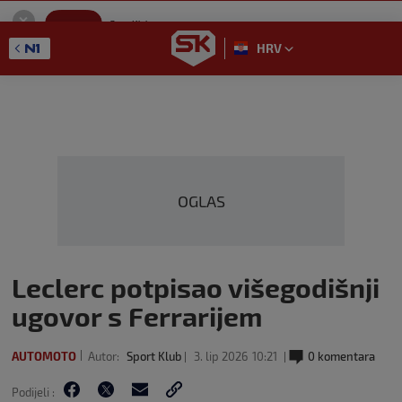
SportKlub
Instaliraj
Sport portal
HRV
GET - On the Google Play
OGLAS
Leclerc potpisao višegodišnji
ugovor s Ferrarijem
AUTOMOTO
Autor:
Sport Klub
3. lip 2026
10:21
0 komentara
Podijeli :