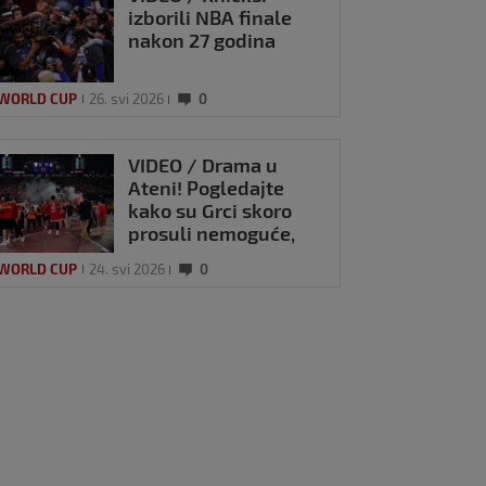
izborili NBA finale
nakon 27 godina
 WORLD CUP
26. svi 2026
0
VIDEO / Drama u
Ateni! Pogledajte
kako su Grci skoro
prosuli nemoguće,
Babo šokiran vikao
 WORLD CUP
24. svi 2026
0
‘Madre Mia’