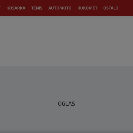
T
KOŠARKA
TENIS
AUTOMOTO
RUKOMET
OSTALO
OGLAS