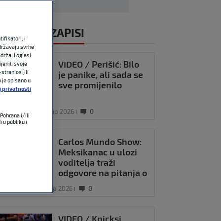
ALI VIDEOZAPISI
fikatori, i
državaju svrhe
držaj i oglasi
VIDEO / Perišić: Bilo
jenili svoje
stranice [ili
je panike, ali sada se
o je opisano u
sve promijenilo
j privatnosti
 WORLD CUP
28. lip 2026
0
Pohrana i/ili
 u publiku i
Carlos Mundo Show:
Meksikanac u ulozi
voditelja traži
odgovore na pitanja o
Svjetskom prvenstvu
 WORLD CUP
13. lip 2026
0
VIDEO / Knicksi