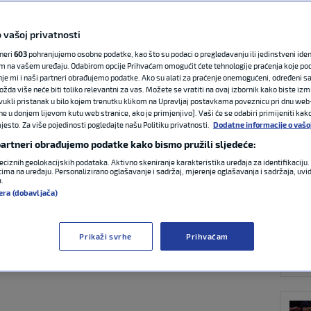
 vašoj privatnosti
OST
plakao na klupi
tneri
603
pohranjujemo osobne podatke, kao što su podaci o pregledavanju ili jedinstveni identi
m na vašem uređaju. Odabirom opcije Prihvaćam omogućit ćete tehnologije praćenja koje po
nje mi i naši partneri obrađujemo podatke. Ako su alati za praćenje onemogućeni, određeni sa
ožda više neće biti toliko relevantni za vas. Možete se vratiti na ovaj izbornik kako biste izmi
7:19 >
17:19
4 komentara
ovukli pristanak u bilo kojem trenutku klikom na Upravljaj postavkama poveznicu pri dnu web-
ne u donjem lijevom kutu web stranice, ako je primjenjivo]. Vaši će se odabiri primijeniti kak
esto. Za više pojedinosti pogledajte našu Politiku privatnosti.
Dodatne informacije o vašo
 partneri obrađujemo podatke kako bismo pružili sljedeće:
FIFA
eciznih geolokacijskih podataka. Aktivno skeniranje karakteristika uređaja za identifikaciju. 
ima na uređaju. Personalizirano oglašavanje i sadržaj, mjerenje oglašavanja i sadržaja, uvidi
a.
era (dobavljača)
Prikaži svrhe
Prihvaćam
FIFA