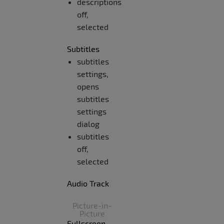
descriptions
off
,
selected
Subtitles
subtitles
settings
,
opens
subtitles
settings
dialog
subtitles
off
,
selected
Audio Track
Picture-in-
Picture
Fullscreen