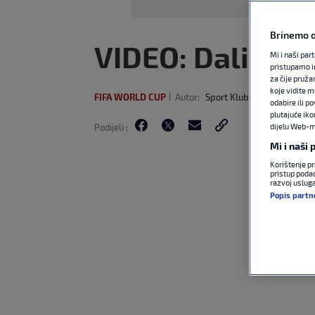
Brinemo o
VIDEO: Dalić za
Mi i naši par
pristupamo i
za čije pruža
koje vidite m
FIFA WORLD CUP
Autor:
Sport Klub
14. stu 2021
1
odabire ili p
plutajuće iko
Podijeli :
dijelu Web-mj
Mi i naši
Korištenje pr
pristup podac
razvoj uslug
Popis partn