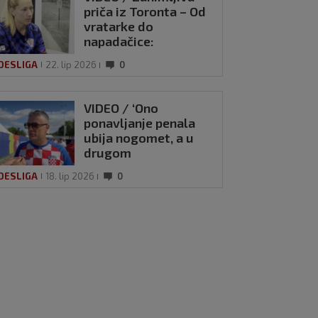
priča iz Toronta – Od
vratarke do
napadačice:
‘Hrvatska i Kanada
DESLIGA
22. lip 2026
0
podjednako su mi
drage’
VIDEO / ‘Ono
ponavljanje penala
ubija nogomet, a u
drugom
poluvremenu su nas
DESLIGA
18. lip 2026
0
ubili’