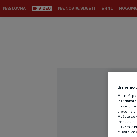
NASLOVNA
NAJNOVIJE VIJESTI
SHNL
NOGOM
Brinemo o
Mi i naši pa
identifikat
praćenja ko
praćenje on
Možete se vr
trenutku kl
lijevom kut
mjesto. Za 