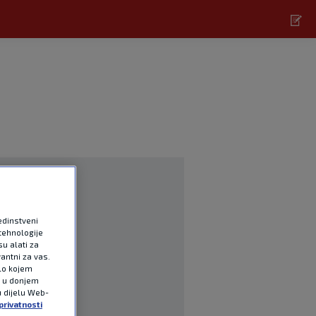
edinstveni
tehnologije
u alati za
antni za vas.
ilo kojem
e u donjem
u dijelu Web-
privatnosti