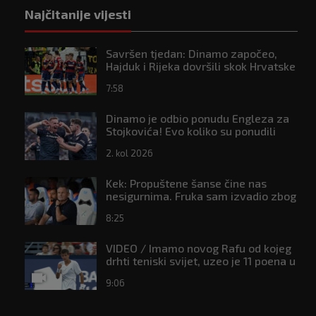
Najčitanije vijesti
Savršen tjedan: Dinamo započeo,
Hajduk i Rijeka dovršili skok Hrvatske
na ljestvici Uefe
7:58
Dinamo je odbio ponudu Engleza za
Stojkovića! Evo koliko su ponudili
2. kol 2026
Kek: Propuštene šanse čine nas
nesigurnima. Fruka sam izvadio zbog
ozljede, pripremamo se na život bez
8:25
njega
VIDEO / Imamo novog Rafu od kojeg
drhti teniski svijet, uzeo je 11 poena u
nizu i sve je bliži Topu 10
9:06