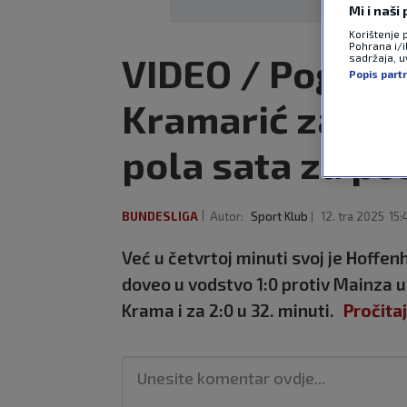
Mi i naši
Korištenje 
Pohrana i/i
VIDEO / Pogleda
sadržaja, uv
Popis part
Kramarić zabio
pola sata za p
BUNDESLIGA
Autor:
Sport Klub
12. tra 2025
15:
Već u četvrtoj minuti svoj je Hoff
doveo u vodstvo 1:0 protiv Mainza u
Krama i za 2:0 u 32. minuti.
Pročitaj