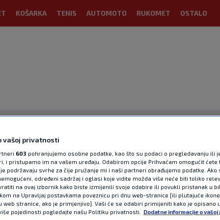
ET
KOŠARKA
TENIS
AUTOMOTO
RUKOMET
OSTALO
 vašoj privatnosti
rtneri
603
pohranjujemo osobne podatke, kao što su podaci o pregledavanju ili j
ori, i pristupamo im na vašem uređaju. Odabirom opcije Prihvaćam omogućit ćete 
OGLAS
je podržavaju svrhe za čije pružanje mi i naši partneri obrađujemo podatke. Ako s
emogućeni, određeni sadržaj i oglasi koje vidite možda više neće biti toliko relev
atiti na ovaj izbornik kako biste izmijenili svoje odabire ili povukli pristanak u b
ikom na Upravljaj postavkama poveznicu pri dnu web-stranice [ili plutajuće ikon
u web stranice, ako je primjenjivo]. Vaši će se odabiri primijeniti kako je opisano 
više pojedinosti pogledajte našu Politiku privatnosti.
Dodatne informacije o vašoj 