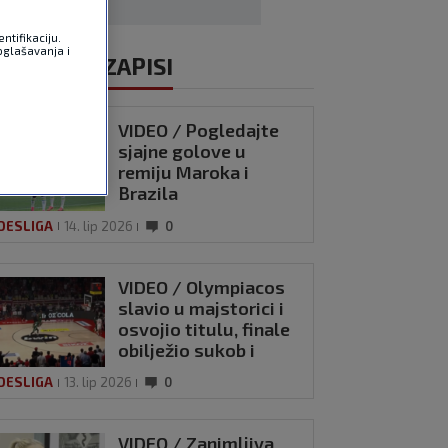
ntifikaciju.
oglašavanja i
ALI VIDEOZAPISI
VIDEO / Pogledajte
sjajne golove u
remiju Maroka i
Brazila
DESLIGA
14. lip 2026
0
VIDEO / Olympiacos
slavio u majstorici i
osvojio titulu, finale
obilježio sukob i
hvatanje za vrat
DESLIGA
13. lip 2026
0
VIDEO / Zanimljiva