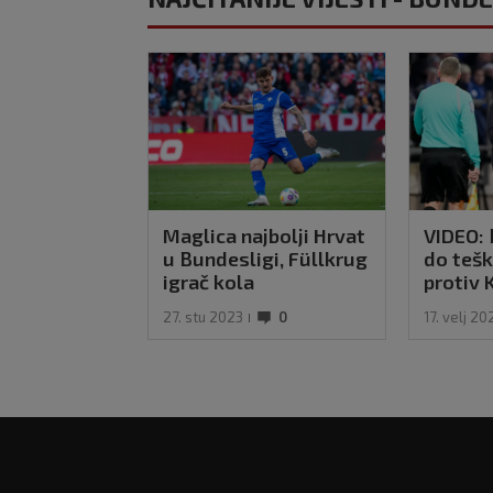
Maglica najbolji Hrvat
VIDEO: 
u Bundesligi, Füllkrug
do teš
igrač kola
protiv
Hoffen
27. stu 2023
0
17. velj 20