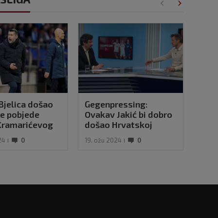
Bjelica došao
Gegenpressing:
Kra
ke pobjede
Ovakav Jakić bi dobro
uvrš
 Kramarićevog
došao Hrvatskoj
Bun
heima
24
0
19. ožu 2024
0
02. li