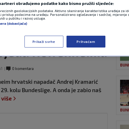
 partneri obrađujemo podatke kako bismo pružili sljedeće:
preciznih geolokacijskih podataka. Aktivno skeniranje karakteristika uređaja za ide
li pristup podacima na uređaju. Personalizirano oglašavanje i sadržaj, mjerenje 
OST
jte kako je
idi u publiku i razvoj usluga.
nera (dobavljača)
 dvaput u manje od
Prikaži svrhe
Prihvaćam
objedu Hoffenheima
BUN
41
0 komentara
enheim hrvatski napadač Andrej Kramarić
 29. kolu Bundeslige. A onda je zabio naš
 više
BUN