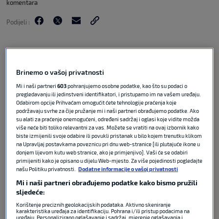
komentara
Podijeli :
Brinemo o vašoj privatnosti
Mi i naši partneri
603
pohranjujemo osobne podatke, kao što su podaci o
pregledavanju ili jedinstveni identifikatori, i pristupamo im na vašem uređaju.
Odabirom opcije Prihvaćam omogućit ćete tehnologije praćenja koje
podržavaju svrhe za čije pružanje mi i naši partneri obrađujemo podatke. Ako
su alati za praćenje onemogućeni, određeni sadržaj i oglasi koje vidite možda
više neće biti toliko relevantni za vas. Možete se vratiti na ovaj izbornik kako
biste izmijenili svoje odabire ili povukli pristanak u bilo kojem trenutku klikom
Naš Denis Draganović potrudio se približiti vam
na Upravljaj postavkama poveznicu pri dnu web-stranice [ili plutajuće ikone u
donjem lijevom kutu web stranice, ako je primjenjivo]. Vaši će se odabiri
svaku od 48 reprezentacija koje se natječu na
primijeniti kako je opisano u dijelu Web-mjesto. Za više pojedinosti pogledajte
ovogodišnjem Svjetskom prvenstvu u SAD-u,
našu Politiku privatnosti.
Dodatne informacije o vašoj privatnosti
Meksiku i Kanadi. Sada je na redu da u Mundijalu
Mi i naši partneri obrađujemo podatke kako bismo pružili
Specijalu upoznate grupu I u kojoj se natječu
sljedeće:
Francuska, Senegal, Irak i Norveška. Bivši izbornik
Korištenje preciznih geolokacijskih podataka. Aktivno skeniranje
karakteristika uređaja za identifikaciju. Pohrana i/ili pristup podacima na
BiH Faruk Hadžibegić analizirao je Francuze, bivši
uređaju. Personalizirano oglašavanje i sadržaj, mjerenje oglašavanja i