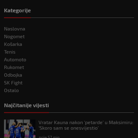
Kategorije
Naslovna
Nogomet
Košarka
Tenis
Automoto
Rukomet
Odbojka
SK Fight
Ostalo
Najčitanije vijesti
Vratar Kauna nakon ‘petarde’ u Maksimiru:
‘Skoro sam se onesvijestio’
prije 57 min