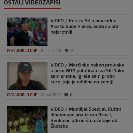
OSTALI VIDEOZAPISI
VIDEO / Kek za SK o povratku:
Ako to bude Rijeka, onda ću biti
najsretniji
FIFA WORLD CUP
18. svi 2026
0
VIDEO / Marčinko nakon prolaska
u prvo WTA polufinale za SK: ‘Jako
sam sretna, igrala sam protiv
cure koja je odlična na zemlji’
FIFA WORLD CUP
21. svi 2026
0
VIDEO / Mundijal Specijal: Kultni
dinamovac analizirao Brazil,
Benković otkrio što očekuje od
Škotske