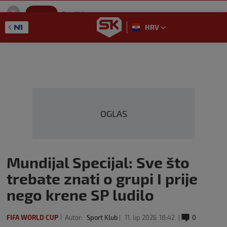
SportKlub
Instaliraj
Sport portal
HRV
GET - On the Google Play
OGLAS
Mundijal Specijal: Sve što
trebate znati o grupi I prije
nego krene SP ludilo
FIFA WORLD CUP
Autor:
Sport Klub
11. lip 2026
18:42
0