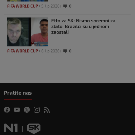
FIFA WORLD CUP
5. lip 2026
0
Etto za SK: Nismo spremni za
zlato, Brazilci su u jednom
zaostali
FIFA WORLD CUP
6. lip 2026
0
Pratite nas