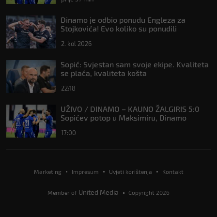
Dinamo je odbio ponudu Engleza za
Stojkovića! Evo koliko su ponudili
2. kol 2026
Sopić: Svjestan sam svoje ekipe. Kvaliteta
se plaća, kvaliteta košta
22:18
UŽIVO / DINAMO – KAUNO ŽALGIRIS 5:0
Sopićev potop u Maksimiru, Dinamo
prema Vikingu u bitku za Ligu prvaka
17:00
Marketing
Impresum
Uvjeti korištenja
Kontakt
United Media
Member of
Copyright 2026