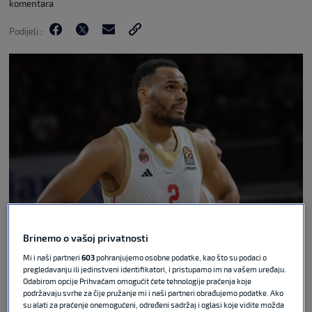
komentara
Podijeli :
Mladen Lackovic LakoPress via Guliver
Brinemo o vašoj privatnosti
Mi i naši partneri
603
pohranjujemo osobne podatke, kao što su podaci o
Iza nas je 11. kolo najjačeg europskog natjecanja, a
pregledavanju ili jedinstveni identifikatori, i pristupamo im na vašem uređaju.
mi vam donosimo top 5 igrača koji su zabilježili
Odabirom opcije Prihvaćam omogućit ćete tehnologije praćenja koje
najviše bodova u fantasyju.
podržavaju svrhe za čije pružanje mi i naši partneri obrađujemo podatke. Ako
su alati za praćenje onemogućeni, određeni sadržaj i oglasi koje vidite možda