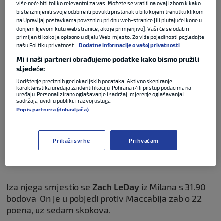
više neće biti toliko relevantni za vas. Možete se vratiti na ovaj izbornik kako
Listu predvodi igrač Monaca,
Elie
Okobo
, koji je u
biste izmijenili svoje odabire ili povukli pristanak u bilo kojem trenutku klikom
na Upravljaj postavkama poveznicu pri dnu web-stranice [ili plutajuće ikone u
pobjedi nad Lyonom upisao 27 poena i šest skokova.
donjem lijevom kutu web stranice, ako je primjenjivo]. Vaši će se odabiri
Shodno tome, svojim vlasnicima u fantasyju donio
primijeniti kako je opisano u dijelu Web-mjesto. Za više pojedinosti pogledajte
je 39.60 bodova.
našu Politiku privatnosti.
Dodatne informacije o vašoj privatnosti
Mi i naši partneri obrađujemo podatke kako bismo pružili
sljedeće:
Korištenje preciznih geolokacijskih podataka. Aktivno skeniranje
karakteristika uređaja za identifikaciju. Pohrana i/ili pristup podacima na
uređaju. Personalizirano oglašavanje i sadržaj, mjerenje oglašavanja i
sadržaja, uvidi u publiku i razvoj usluga.
Popis partnera (dobavljača)
Prikaži svrhe
Prihvaćam
Iza njega smjestio se
Zach
LeDay
iz Milana s 31.90
bodova. On je u pobjedi protiv Maccabija zabio 22
poena, uz sedam skokova.