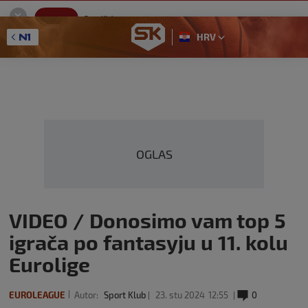
SportKlub
Instaliraj
Sport portal
HRV
GET - On the Google Play
OGLAS
VIDEO / Donosimo vam top 5
igrača po fantasyju u 11. kolu
Eurolige
EUROLEAGUE
Autor:
Sport Klub
23. stu 2024
12:55
0