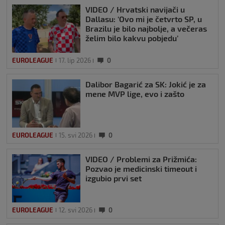
VIDEO / Hrvatski navijači u
Dallasu: ‘Ovo mi je četvrto SP, u
Brazilu je bilo najbolje, a večeras
želim bilo kakvu pobjedu’
EUROLEAGUE
17. lip 2026
0
Dalibor Bagarić za SK: Jokić je za
mene MVP lige, evo i zašto
EUROLEAGUE
15. svi 2026
0
VIDEO / Problemi za Prižmića:
Pozvao je medicinski timeout i
izgubio prvi set
EUROLEAGUE
12. svi 2026
0