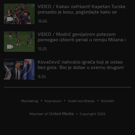
VIDEO / Kakav zafrkant! Kapetan Turske
presadio je kosu, pogledajte kako se
Modrić našalio s njim
16:06
VIDEO / Modrić genijalnim potezom
pomogao izboriti penal u remiju Milana i
Intera
15:25
Kovačević nahvalio igrača koji je ostao
bez gola: ‘Bio je dobar u svemu drugom’
8:24
Marketing
Impresum
Uvjeti korištenja
Kontakt
United Media
Member of
Copyright 2026