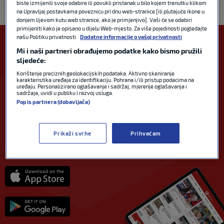
ROLAND GARROS
03. lip 2018
biste izmijenili svoje odabire ili povukli pristanak u bilo kojem trenutku klikom
na Upravljaj postavkama poveznicu pri dnu web-stranice [ili plutajuće ikone u
donjem lijevom kutu web stranice, ako je primjenjivo]. Vaši će se odabiri
primijeniti kako je opisano u dijelu Web-mjesto. Za više pojedinosti pogledajte
našu Politiku privatnosti.
Dodatne informacije o vašoj privatnosti
Mi i naši partneri obrađujemo podatke kako bismo pružili
sljedeće:
Korištenje preciznih geolokacijskih podataka. Aktivno skeniranje
karakteristika uređaja za identifikaciju. Pohrana i/ili pristup podacima na
PREUZMI
uređaju. Personalizirano oglašavanje i sadržaj, mjerenje oglašavanja i
sadržaja, uvidi u publiku i razvoj usluga.
APLIKACIJU
Popis partnera (dobavljača)
NA SVOJ UREĐAJ
Nova aplikacija i novo iskustvo stvoreno za Vas.
Prikaži svrhe
Prihvaćam
Ekskluzivne, nove priče svaki dan, priče koje pokreću
svijet, priče koje Vas čekaju.