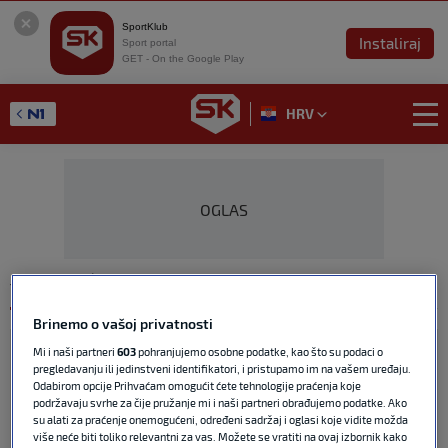
SportKlub
Instaliraj
Sport portal
GET - On the Google Play
HRV
OGLAS
ĐOKOVIĆ, VERDASCO, ROLAND GARROS
Brinemo o vašoj privatnosti
Đoković preko Verdasca do 40.
Mi i naši partneri
603
pohranjujemo osobne podatke, kao što su podaci o
Grand Slam četvrtfinala
pregledavanju ili jedinstveni identifikatori, i pristupamo im na vašem uređaju.
Odabirom opcije Prihvaćam omogućit ćete tehnologije praćenja koje
podržavaju svrhe za čije pružanje mi i naši partneri obrađujemo podatke. Ako
su alati za praćenje onemogućeni, određeni sadržaj i oglasi koje vidite možda
više neće biti toliko relevantni za vas. Možete se vratiti na ovaj izbornik kako