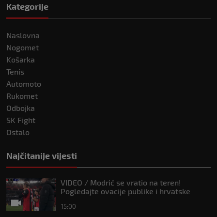
Kategorije
Naslovna
Nogomet
Košarka
Tenis
Automoto
Rukomet
Odbojka
SK Fight
Ostalo
Najčitanije vijesti
VIDEO / Modrić se vratio na teren!
Pogledajte ovacije publike i hrvatske
zastave na tribinama
15:00