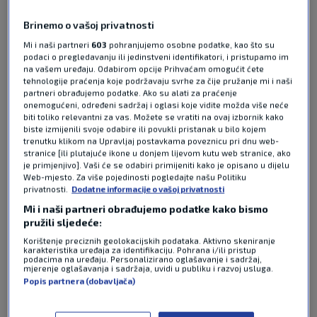
izboriti polufinale Wimbledona. Nakon velike
pobjede u ponedjeljak protiv Simonea Bolellija i
Brinemo o vašoj privatnosti
Andree Vavassorija, u utorak su kobni za njih bili
Mi i naši partneri
603
pohranjujemo osobne podatke, kao što su
Australac Thanasi Kokkinakis i Amerikanac
podaci o pregledavanju ili jedinstveni identifikatori, i pristupamo im
na vašem uređaju. Odabirom opcije Prihvaćam omogućit ćete
srpskih korijena Aleksandar Kovačević.
tehnologije praćenja koje podržavaju svrhe za čije pružanje mi i naši
Australsko-američki par slavio je s 2-0 u
partneri obrađujemo podatke. Ako su alati za praćenje
setovima.
Pročitaj više
onemogućeni, određeni sadržaj i oglasi koje vidite možda više neće
biti toliko relevantni za vas. Možete se vratiti na ovaj izbornik kako
biste izmijenili svoje odabire ili povukli pristanak u bilo kojem
trenutku klikom na Upravljaj postavkama poveznicu pri dnu web-
stranice [ili plutajuće ikone u donjem lijevom kutu web stranice, ako
je primjenjivo]. Vaši će se odabiri primijeniti kako je opisano u dijelu
Web-mjesto. Za više pojedinosti pogledajte našu Politiku
privatnosti.
Dodatne informacije o vašoj privatnosti
Mi i naši partneri obrađujemo podatke kako bismo
pružili sljedeće:
Pošalji odgovor
Korištenje preciznih geolokacijskih podataka. Aktivno skeniranje
karakteristika uređaja za identifikaciju. Pohrana i/ili pristup
podacima na uređaju. Personalizirano oglašavanje i sadržaj,
mjerenje oglašavanja i sadržaja, uvidi u publiku i razvoj usluga.
Popis partnera (dobavljača)