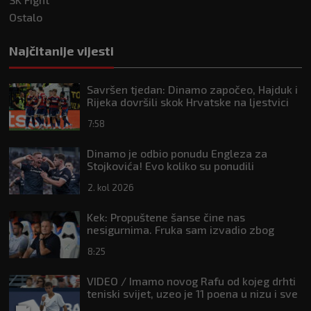
Ostalo
Najčitanije vijesti
Savršen tjedan: Dinamo započeo, Hajduk i
Rijeka dovršili skok Hrvatske na ljestvici
Uefe
7:58
Dinamo je odbio ponudu Engleza za
Stojkovića! Evo koliko su ponudili
2. kol 2026
Kek: Propuštene šanse čine nas
nesigurnima. Fruka sam izvadio zbog
ozljede, pripremamo se na život bez njega
8:25
VIDEO / Imamo novog Rafu od kojeg drhti
teniski svijet, uzeo je 11 poena u nizu i sve
je bliži Topu 10