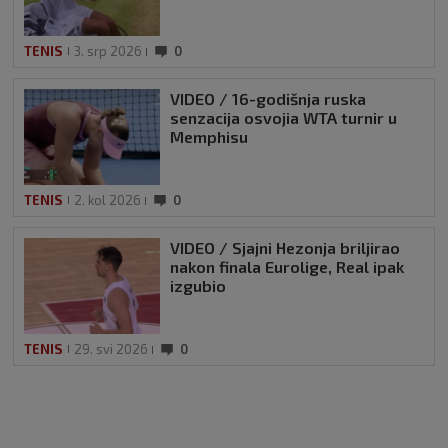
TENIS
3. srp 2026
0
VIDEO / 16-godišnja ruska
senzacija osvojia WTA turnir u
Memphisu
TENIS
2. kol 2026
0
VIDEO / Sjajni Hezonja briljirao
nakon finala Eurolige, Real ipak
izgubio
TENIS
29. svi 2026
0