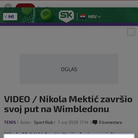
SportKlub
Instaliraj
Sport portal
HRV
GET - On the Google Play
OGLAS
VIDEO / Nikola Mektić završio
svoj put na Wimbledonu
TENIS
Autor:
Sport Klub
7. srp 2026
17:14
0 komentara
Nikola Mektić i Austin Krajicek nisu uspjeli