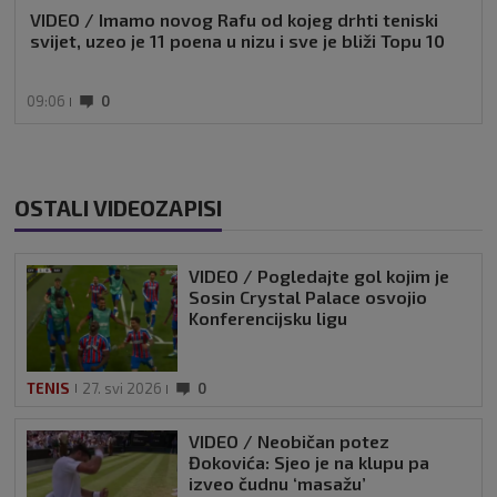
VIDEO / Imamo novog Rafu od kojeg drhti teniski
svijet, uzeo je 11 poena u nizu i sve je bliži Topu 10
09:06
0
OSTALI VIDEOZAPISI
VIDEO / Pogledajte gol kojim je
Sosin Crystal Palace osvojio
Konferencijsku ligu
TENIS
27. svi 2026
0
VIDEO / Neobičan potez
Đokovića: Sjeo je na klupu pa
izveo čudnu ‘masažu’