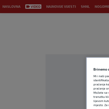
NASLOVNA
NAJNOVIJE VIJESTI
SHNL
NOGOM
Brinemo o
Mi i naši pa
identifikat
praćenja ko
praćenje on
Možete se vr
trenutku kl
lijevom kut
mjesto. Za 