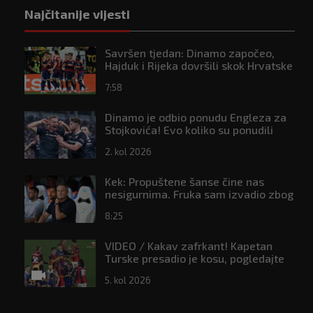
Najčitanije vijesti
Savršen tjedan: Dinamo započeo,
Hajduk i Rijeka dovršili skok Hrvatske
na ljestvici Uefe
7:58
Dinamo je odbio ponudu Engleza za
Stojkovića! Evo koliko su ponudili
2. kol 2026
Kek: Propuštene šanse čine nas
nesigurnima. Fruka sam izvadio zbog
ozljede, pripremamo se na život bez
8:25
njega
VIDEO / Kakav zafrkant! Kapetan
Turske presadio je kosu, pogledajte
kako se Modrić našalio s njim
5. kol 2026