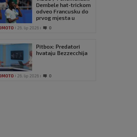
Dembele hat-trickom
odveo Francusku do
prvog mjesta u
skupini
OMOTO
26. lip 2026
0
Pitbox: Predatori
hvataju Bezzecchija
OMOTO
26. lip 2026
0