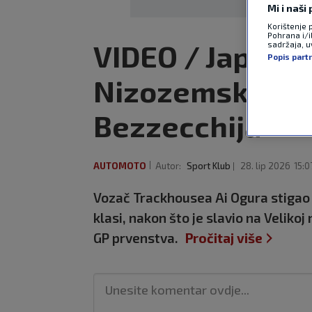
Mi i naši
Korištenje 
Pohrana i/i
VIDEO / Japanac
sadržaja, uv
Popis part
Nizozemskoj, k
Bezzecchija
AUTOMOTO
Autor:
Sport Klub
28. lip 2026
15:0
Vozač Trackhousea Ai Ogura stigao j
klasi, nakon što je slavio na Veliko
GP prvenstva.
Pročitaj više