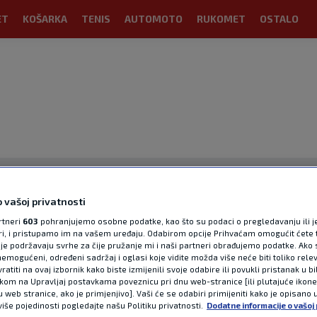
ET
KOŠARKA
TENIS
AUTOMOTO
RUKOMET
OSTALO
 vašoj privatnosti
rtneri
603
pohranjujemo osobne podatke, kao što su podaci o pregledavanju ili j
ori, i pristupamo im na vašem uređaju. Odabirom opcije Prihvaćam omogućit ćete 
OGLAS
je podržavaju svrhe za čije pružanje mi i naši partneri obrađujemo podatke. Ako s
emogućeni, određeni sadržaj i oglasi koje vidite možda više neće biti toliko relev
atiti na ovaj izbornik kako biste izmijenili svoje odabire ili povukli pristanak u b
ikom na Upravljaj postavkama poveznicu pri dnu web-stranice [ili plutajuće ikon
u web stranice, ako je primjenjivo]. Vaši će se odabiri primijeniti kako je opisano 
više pojedinosti pogledajte našu Politiku privatnosti.
Dodatne informacije o vašoj 