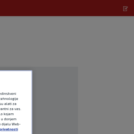
edinstveni
tehnologije
u alati za
antni za vas.
ilo kojem
e u donjem
u dijelu Web-
privatnosti