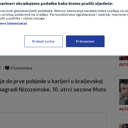
 partneri obrađujemo podatke kako bismo pružili sljedeće:
preciznih geolokacijskih podataka. Aktivno skeniranje karakteristika uređaja za ide
li pristup podacima na uređaju. Personalizirano oglašavanje i sadržaj, mjerenje 
OST
 ispisao povijest u
idi u publiku i razvoj usluga.
nera (dobavljača)
atastrofa za
Prikaži svrhe
Prihvaćam
AUT
7
0 komentara
e do prve pobjede u karijeri u kraljevskoj
j nagradi Nizozemske, 10. utrci sezone Moto
AUT