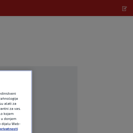
edinstveni
tehnologije
u alati za
antni za vas.
ilo kojem
e u donjem
u dijelu Web-
privatnosti