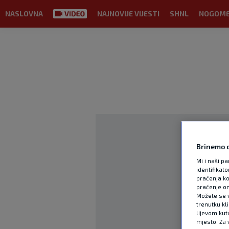
NASLOVNA
NAJNOVIJE VIJESTI
SHNL
NOGOM
Brinemo o
Mi i naši pa
identifikat
praćenja ko
praćenje on
Možete se vr
trenutku kl
lijevom kut
mjesto. Za 