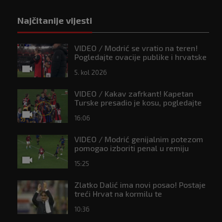
Najčitanije vijesti
VIDEO / Modrić se vratio na teren!
Pogledajte ovacije publike i hrvatske
zastave na tribinama
5. kol 2026
VIDEO / Kakav zafrkant! Kapetan
Turske presadio je kosu, pogledajte
kako se Modrić našalio s njim
16:06
VIDEO / Modrić genijalnim potezom
pomogao izboriti penal u remiju
Milana i Intera
15:25
Zlatko Dalić ima novi posao! Postaje
treći Hrvat na kormilu te
reprezentacije
10:36