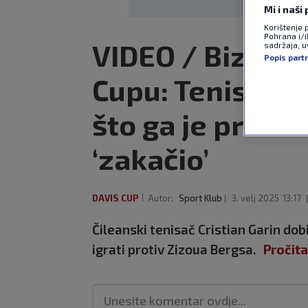
Mi i naši
Korištenje 
Pohrana i/i
VIDEO / Bizaran
sadržaja, uv
Popis part
Cupu: Tenisač o
što ga je protiv
‘zakačio’
DAVIS CUP
Autor:
Sport Klub
3. velj 2025
13:17
Čileanski tenisač Cristian Garin dob
igrati protiv Zizoua Bergsa.
Pročita