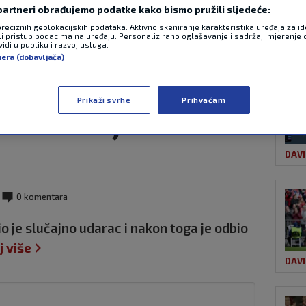
 partneri obrađujemo podatke kako bismo pružili sljedeće:
preciznih geolokacijskih podataka. Aktivno skeniranje karakteristika uređaja za ide
li pristup podacima na uređaju. Personalizirano oglašavanje i sadržaj, mjerenje 
OST
 incident u Davis
idi u publiku i razvoj usluga.
nera (dobavljača)
dbio igrati nakon
Prikaži svrhe
Prihvaćam
nik slučajno
DAVI
0 komentara
io je slučajno udarac i nakon toga je odbio
j više
DAVI