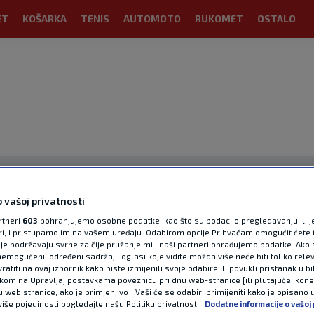
ET
KOŠARKA
TENIS
AUTOMOTO
RUKOMET
OSTALO
 vašoj privatnosti
rtneri
603
pohranjujemo osobne podatke, kao što su podaci o pregledavanju ili j
ori, i pristupamo im na vašem uređaju. Odabirom opcije Prihvaćam omogućit ćete 
OGLAS
je podržavaju svrhe za čije pružanje mi i naši partneri obrađujemo podatke. Ako s
emogućeni, određeni sadržaj i oglasi koje vidite možda više neće biti toliko relev
atiti na ovaj izbornik kako biste izmijenili svoje odabire ili povukli pristanak u b
ikom na Upravljaj postavkama poveznicu pri dnu web-stranice [ili plutajuće ikon
u web stranice, ako je primjenjivo]. Vaši će se odabiri primijeniti kako je opisano 
više pojedinosti pogledajte našu Politiku privatnosti.
Dodatne informacije o vašoj 