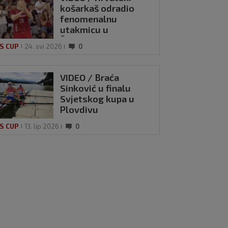
košarkaš odradio
fenomenalnu
utakmicu u
Španjolskoj: Publika
S CUP
24. svi 2026
0
mu skandiarala ‘MVP’
VIDEO / Braća
Sinković u finalu
Svjetskog kupa u
Plovdivu
S CUP
13. lip 2026
0