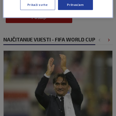
Prikaži svrhe
Prihvaćam
Pošalji
NAJČITANIJE VIJESTI - FIFA WORLD CUP