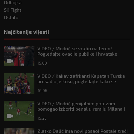
Odbojka
SK Fight
Ostalo
Najčitanije vijesti
VIDEO / Modrić se vratio na teren!
Pogledajte ovacije publike i hrvatske
zastave na tribinama
15:00
VIDEO / Kakav zafrkant! Kapetan Turske
presadio je kosu, pogledajte kako se
Modrić našalio s njim
16:06
VIDEO / Modrić genijalnim potezom
pomogao izboriti penal u remiju Milana i
Intera
15:25
Zlatko Dalić ima novi posao! Postaje treći