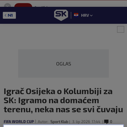
SportKlub
Instaliraj
Sport portal
HRV
GET - On the Google Play
OGLAS
Igrač Osijeka o Kolumbiji za
SK: Igramo na domaćem
terenu, neka nas se svi čuvaju
FIFA WORLD CUP
Autor:
Sport Klub
3. lip 2026
17:44
0