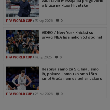
zaustavio Messija pa progovorio
o Biliću na klupi Hrvatske
FIFA WORLD CUP
15. srp 2026
0
VIDEO / New York Knicksi su
prvaci NBA lige nakon 53 godine!
FIFA WORLD CUP
14. lip 2026
0
Hezonja samo za SK: Imali smo
ih, pokazali smo tko smo i što
smo! Vraća nam se pehar uskoro!
FIFA WORLD CUP
25. svi 2026
0