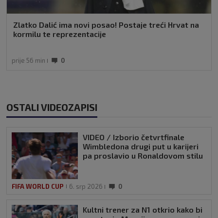
Zlatko Dalić ima novi posao! Postaje treći Hrvat na
kormilu te reprezentacije
prije 56 min
0
OSTALI VIDEOZAPISI
VIDEO / Izborio četvrtfinale
Wimbledona drugi put u karijeri
pa proslavio u Ronaldovom stilu
FIFA WORLD CUP
6. srp 2026
0
Kultni trener za N1 otkrio kako bi