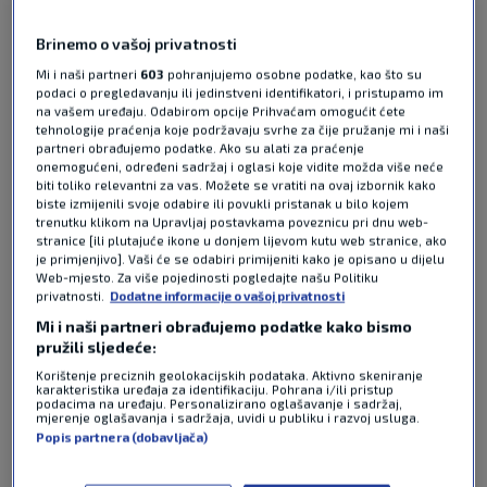
komentara
Brinemo o vašoj privatnosti
Hrvatska reprezentacija u lovu je na novo čudo, na
treću uzastopnu medalju sa svjetskih prvenstava.
Mi i naši partneri
603
pohranjujemo osobne podatke, kao što su
podaci o pregledavanju ili jedinstveni identifikatori, i pristupamo im
Naš Denis Draganović u Mundijal Specijalu
na vašem uređaju. Odabirom opcije Prihvaćam omogućit ćete
razgovarao je s 48 gostiju koji su predstavili sve
tehnologije praćenja koje podržavaju svrhe za čije pružanje mi i naši
reprezentacije koje će se natjecati ove godine na
partneri obrađujemo podatke. Ako su alati za praćenje
onemogućeni, određeni sadržaj i oglasi koje vidite možda više neće
SP-u u Kanadi, Meksiku i SAD-u. O Kolumbiji nam
biti toliko relevantni za vas. Možete se vratiti na ovaj izbornik kako
je pričao igrač iz SNHL-a
Pročitaj više
biste izmijenili svoje odabire ili povukli pristanak u bilo kojem
trenutku klikom na Upravljaj postavkama poveznicu pri dnu web-
stranice [ili plutajuće ikone u donjem lijevom kutu web stranice, ako
je primjenjivo]. Vaši će se odabiri primijeniti kako je opisano u dijelu
Web-mjesto. Za više pojedinosti pogledajte našu Politiku
privatnosti.
Dodatne informacije o vašoj privatnosti
Mi i naši partneri obrađujemo podatke kako bismo
pružili sljedeće:
Korištenje preciznih geolokacijskih podataka. Aktivno skeniranje
karakteristika uređaja za identifikaciju. Pohrana i/ili pristup
Pošalji odgovor
podacima na uređaju. Personalizirano oglašavanje i sadržaj,
mjerenje oglašavanja i sadržaja, uvidi u publiku i razvoj usluga.
Popis partnera (dobavljača)