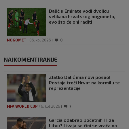
Dalić u Emirate vodi dvojicu
velikana hrvatskog nogometa,
evo što će oni raditi
NOGOMET
06. kol 2026
0
NAJKOMENTIRANIJE
Zlatko Dalić ima novi posao!
Postaje treći Hrvat na kormilu te
reprezentacije
FIFA WORLD CUP
6. kol 2026
7
Garcia odabrao početnih 11 za
Litvu? Livaja se čini se vraća na