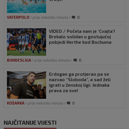
VATERPOLO
prije nekoliko minuta
0
VIDEO / Počela nam je ‘Cvajta’!
Brekalo solidan u gostujućoj
pobjedi Herthe kod Bochuma
BUNDESLIGA
prije nekoliko minuta
0
Erdogan ga protjerao pa se
nazvao “Sloboda”, a sad želi
igrati u ženskoj ligi: Jednaka
prava za sve!
KOŠARKA
prije nekoliko minuta
0
NAJČITANIJE VIJESTI