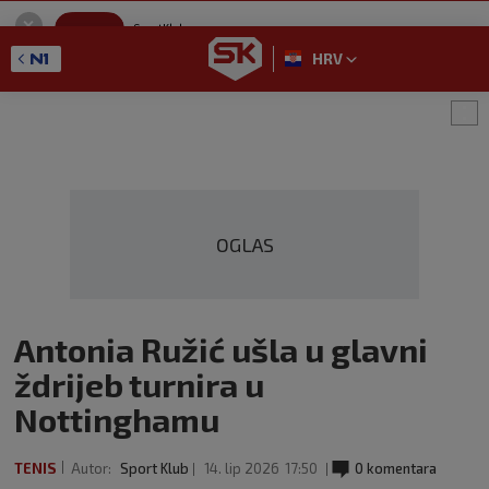
SportKlub
Instaliraj
Sport portal
HRV
GET - On the Google Play
OGLAS
Antonia Ružić ušla u glavni
ždrijeb turnira u
Nottinghamu
TENIS
Autor:
Sport Klub
14. lip 2026
17:50
0 komentara