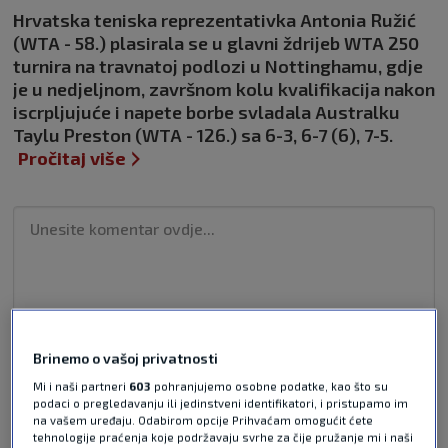
Hrvatska teniska reprezentativka Antonia Ružić
(WTA - 58.) plasirala se u glavni ždrijeb WTA 250
turnira na travnatoj podlozi u Nottinghamu, gdje
je u nedjeljnom, završnom kolu kvalifikacija nakon
iscrpljujuće i napete borbe svladala Australku
Taylu Preston (WTA - 126.) sa 6-3, 6-7 (6), 7-5.
Pročitaj više
Pošalji odgovor
Brinemo o vašoj privatnosti
Mi i naši partneri
603
pohranjujemo osobne podatke, kao što su
podaci o pregledavanju ili jedinstveni identifikatori, i pristupamo im
na vašem uređaju. Odabirom opcije Prihvaćam omogućit ćete
tehnologije praćenja koje podržavaju svrhe za čije pružanje mi i naši