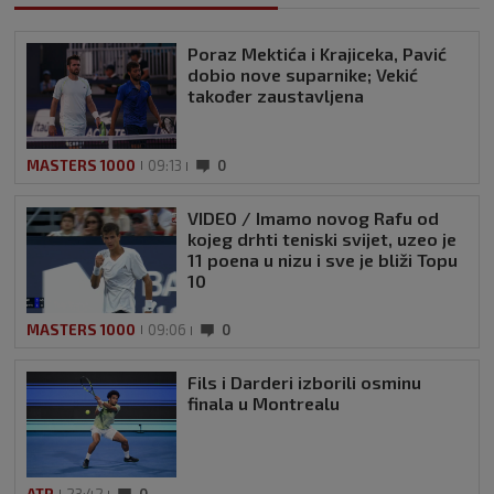
Poraz Mektića i Krajiceka, Pavić
dobio nove suparnike; Vekić
također zaustavljena
MASTERS 1000
09:13
0
VIDEO / Imamo novog Rafu od
kojeg drhti teniski svijet, uzeo je
11 poena u nizu i sve je bliži Topu
10
MASTERS 1000
09:06
0
Fils i Darderi izborili osminu
finala u Montrealu
ATP
23:42
0