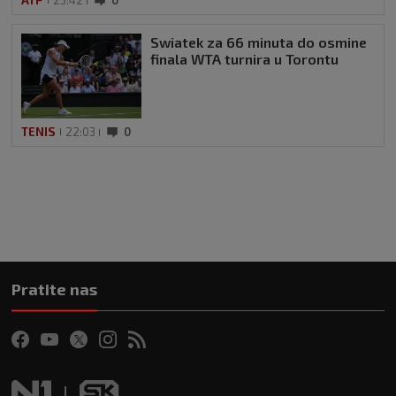
Swiatek za 66 minuta do osmine
finala WTA turnira u Torontu
TENIS
22:03
0
Pratite nas