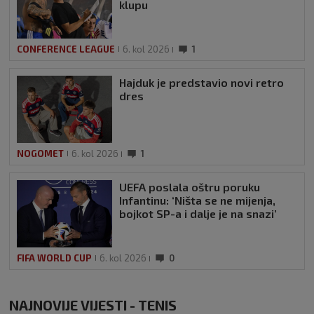
klupu
CONFERENCE LEAGUE
6. kol 2026
1
Hajduk je predstavio novi retro
dres
NOGOMET
6. kol 2026
1
UEFA poslala oštru poruku
Infantinu: ‘Ništa se ne mijenja,
bojkot SP-a i dalje je na snazi’
FIFA WORLD CUP
6. kol 2026
0
NAJNOVIJE VIJESTI - TENIS