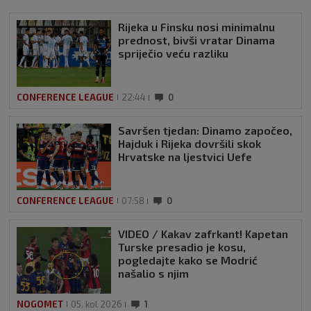
Rijeka u Finsku nosi minimalnu
prednost, bivši vratar Dinama
spriječio veću razliku
CONFERENCE LEAGUE
22:44
0
Savršen tjedan: Dinamo započeo,
Hajduk i Rijeka dovršili skok
Hrvatske na ljestvici Uefe
CONFERENCE LEAGUE
07:58
0
VIDEO / Kakav zafrkant! Kapetan
Turske presadio je kosu,
pogledajte kako se Modrić
našalio s njim
NOGOMET
05. kol 2026
1