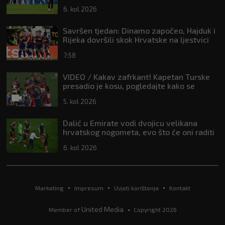
6. kol 2026
Savršen tjedan: Dinamo započeo, Hajduk i
Rijeka dovršili skok Hrvatske na ljestvici
Uefe
7:58
VIDEO / Kakav zafrkant! Kapetan Turske
presadio je kosu, pogledajte kako se
Modrić našalio s njim
5. kol 2026
Dalić u Emirate vodi dvojicu velikana
hrvatskog nogometa, evo što će oni raditi
6. kol 2026
Marketing
Impresum
Uvjeti korištenja
Kontakt
United Media
Member of
Copyright 2026