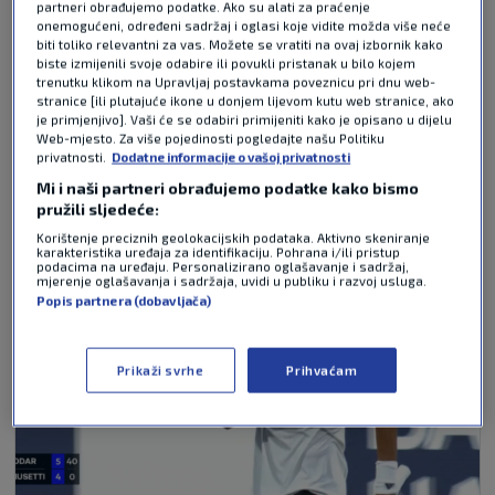
partneri obrađujemo podatke. Ako su alati za praćenje
onemogućeni, određeni sadržaj i oglasi koje vidite možda više neće
Pošalji
biti toliko relevantni za vas. Možete se vratiti na ovaj izbornik kako
biste izmijenili svoje odabire ili povukli pristanak u bilo kojem
trenutku klikom na Upravljaj postavkama poveznicu pri dnu web-
stranice [ili plutajuće ikone u donjem lijevom kutu web stranice, ako
je primjenjivo]. Vaši će se odabiri primijeniti kako je opisano u dijelu
NAJČITANIJE VIJESTI - TENIS
Web-mjesto. Za više pojedinosti pogledajte našu Politiku
privatnosti.
Dodatne informacije o vašoj privatnosti
Mi i naši partneri obrađujemo podatke kako bismo
pružili sljedeće:
Korištenje preciznih geolokacijskih podataka. Aktivno skeniranje
karakteristika uređaja za identifikaciju. Pohrana i/ili pristup
podacima na uređaju. Personalizirano oglašavanje i sadržaj,
mjerenje oglašavanja i sadržaja, uvidi u publiku i razvoj usluga.
Popis partnera (dobavljača)
Prikaži svrhe
Prihvaćam