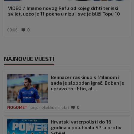
VIDEO / Imamo novog Rafu od kojeg drhti teniski
svijet, uzeo je 11 poena u nizu i sve je bliži Topu 10
09:06
0
NAJNOVIJE VIJESTI
Bennacer raskinuo s Milanom i
sada je slobodan igrač: Boban je
upravo to i htio, ali…
NOGOMET
prije nekoliko minuta
0
Hrvatski vaterpolisti do 16
godina u polufinalu SP-a protiv
Srbije!