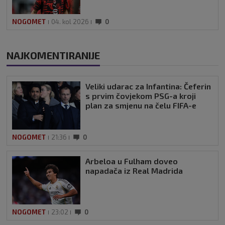
NOGOMET
04. kol 2026
0
NAJKOMENTIRANIJE
Veliki udarac za Infantina: Čeferin
s prvim čovjekom PSG-a kroji
plan za smjenu na čelu FIFA-e
NOGOMET
21:36
0
Arbeloa u Fulham doveo
napadača iz Real Madrida
NOGOMET
23:02
0