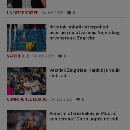
UNCATEGORIZED
04. kol 2026
0
Hrvatski mladi vaterpolisti
uvjerljivi na otvaranju Svjetskog
prvenstva u Zagrebu
VATERPOLO
04. kol 2026
0
Veznjak Žalgirisa: Hajduk je veliki
klub, ali…
CONFERENCE LEAGUE
04. kol 2026
0
Amorim otkrio kakav je Modrić
van terena: ‘On to uopće ne voli’