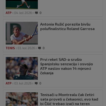
ATP
04. kol 2026
0
Antonia Ružić porazila bivšu
polufinalisticu Roland Garrosa
TENIS
03. kol 2026
0
Prvi reket SAD-a srušio
španjolsku senzaciju i osvojio
ATP naslov nakon 14 mjeseci
čekanja
ATP
03. kol 2026
0
Tenisači u Montrealu čak četiri
sata proveli u čekaonici, evo kad
bi Čilić trebao izaći na teren