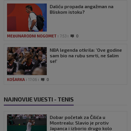
Daliću propada angažman na
Bliskom istoku?
MEĐUNARODNI NOGOMET
7:53
0
NBA legenda otkrila: ‘Ove godine
sam bio na rubu smrti, ne šalim
se!’
KOŠARKA
17:06
0
NAJNOVIJE VIJESTI - TENIS
Dobar početak za Čilića u
Montrealu: Slavio je protiv
Japanca i izborio drugo kolo