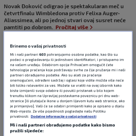
Novak Đoković odigrao je spektakularan meč u
četvrtfinalu Wimbledona protiv Felixa Auger-
Aliassimea, ali po jednoj stvari ovaj susret neće
pamtiti po dobrom.
Pročitaj više
Brinemo o vašoj privatnosti
Mi i naši partneri
603
pohranjujemo osobne podatke, kao što su
podaci o pregledavanju ili jedinstveni identifikatori, i pristupamo im
na vašem uređaju. Odabirom opcije Prihvaćam omogućit ćete
tehnologije praćenja koje podržavaju svrhe za čije pružanje mi i naši
partneri obrađujemo podatke. Ako su alati za praćenje
onemogućeni, određeni sadržaj i oglasi koje vidite možda više neće
Pošalji odgovor
biti toliko relevantni za vas. Možete se vratiti na ovaj izbornik kako
biste izmijenili svoje odabire ili povukli pristanak u bilo kojem
trenutku klikom na Upravljaj postavkama poveznicu pri dnu web-
stranice [ili plutajuće ikone u donjem lijevom kutu web stranice, ako
je primjenjivo]. Vaši će se odabiri primijeniti kako je opisano u dijelu
Web-mjesto. Za više pojedinosti pogledajte našu Politiku
privatnosti.
Dodatne informacije o vašoj privatnosti
Mi i naši partneri obrađujemo podatke kako bismo
Pošalji
pružili sljedeće: