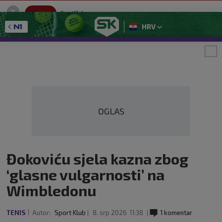
SportKlub
Instaliraj
Sport portal
HRV
GET - On the Google Play
OGLAS
Đokoviću sjela kazna zbog
‘glasne vulgarnosti’ na
Wimbledonu
TENIS
Autor:
Sport Klub
8. srp 2026
11:38
1 komentar