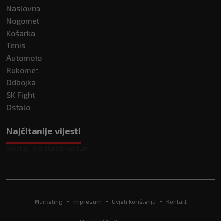
Naslovna
Nogomet
Košarka
Tenis
Automoto
Rukomet
Odbojka
SK Fight
Ostalo
Najčitanije vijesti
Sorry. No data so far.
Marketing
Impresum
Uvjeti korištenja
Kontakt