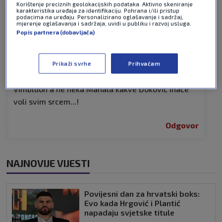
Korištenje preciznih geolokacijskih podataka. Aktivno skeniranje
karakteristika uređaja za identifikaciju. Pohrana i/ili pristup
podacima na uređaju. Personalizirano oglašavanje i sadržaj,
mjerenje oglašavanja i sadržaja, uvidi u publiku i razvoj usluga.
Trebinjac
prije 4 tjedana
Popis partnera (dobavljača)
Pa nije mu ovo prvi put da psuje,vrijeđa ili se
neprimjereno šepuri po ovom terenu, kaznu je
Prikaži svrhe
Prihvaćam
zaslužio pa čak i mnogo veću...Ipak je ovo
Vimbldon a ne neka Mahala kakve Đoković inače
voli svim srcem...!
Odgovor
NAJNOVIJE VIJESTI
Povijesni dan za hrvatski boks:
Evo kada Hrgović i Plantić
napadaju svjetske titule