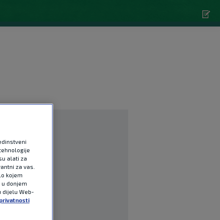
edinstveni
tehnologije
u alati za
antni za vas.
ilo kojem
e u donjem
u dijelu Web-
privatnosti