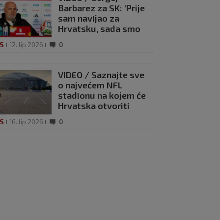
Barbarez za SK: ‘Prije
sam navijao za
Hrvatsku, sada smo
tu i idemo ostaviti
IS
12. lip 2026
0
trag’
VIDEO / Saznajte sve
o najvećem NFL
stadionu na kojem će
Hrvatska otvoriti
Svjetsko prvenstvo
IS
16. lip 2026
0