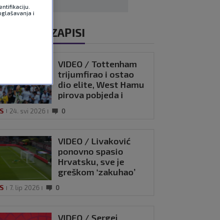
ntifikaciju.
oglašavanja i
ALI VIDEOZAPISI
VIDEO / Tottenham
trijumfirao i ostao
dio elite, West Hamu
pirova pobjeda i
ispadanje
IS
24. svi 2026
0
VIDEO / Livaković
ponovno spasio
Hrvatsku, sve je
greškom ‘zakuhao’
Kovačić
IS
7. lip 2026
0
VIDEO / Sergej