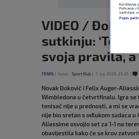
Korištenje 
Pohrana i/i
sadržaja, uv
Popis part
VIDEO / Đoković
sutkinju: ‘Tolik
svoja pravila, a 
TENIS
Autor:
Sport Klub
7. srp 2026
23:20
Novak Đoković i Felix Auger-Aliass
Wimbledona u četvrtfinalu. Igra se 
tenisač nije u prednosti, a mi se v
nije bio sretan s odlukom sudaca u 
Aliassime osvojio set za 1-1 na tere
obavijestila kako će se krov zatvori