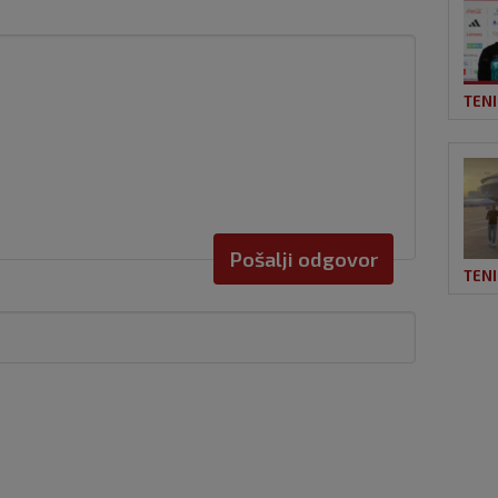
TEN
Pošalji odgovor
TEN