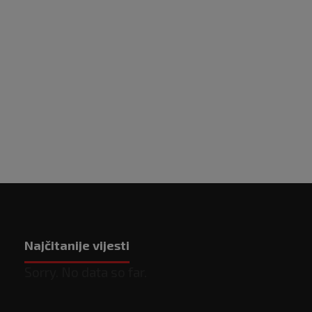
Najčitanije vijesti
Sorry. No data so far.