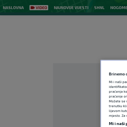
NASLOVNA
NAJNOVIJE VIJESTI
SHNL
NOGOM
Brinemo o
Mi i naši pa
identifikat
praćenja ko
praćenje on
Možete se vr
trenutku kl
lijevom kut
mjesto. Za 
Mi i naši