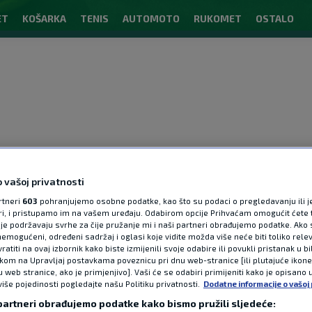
ET
KOŠARKA
TENIS
AUTOMOTO
RUKOMET
OSTALO
 vašoj privatnosti
rtneri
603
pohranjujemo osobne podatke, kao što su podaci o pregledavanju ili j
ori, i pristupamo im na vašem uređaju. Odabirom opcije Prihvaćam omogućit ćete 
je podržavaju svrhe za čije pružanje mi i naši partneri obrađujemo podatke. Ako s
emogućeni, određeni sadržaj i oglasi koje vidite možda više neće biti toliko relev
OGLAS
atiti na ovaj izbornik kako biste izmijenili svoje odabire ili povukli pristanak u b
ikom na Upravljaj postavkama poveznicu pri dnu web-stranice [ili plutajuće ikon
u web stranice, ako je primjenjivo]. Vaši će se odabiri primijeniti kako je opisano 
više pojedinosti pogledajte našu Politiku privatnosti.
Dodatne informacije o vašoj 
 partneri obrađujemo podatke kako bismo pružili sljedeće: