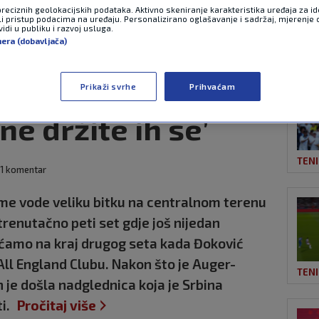
preciznih geolokacijskih podataka. Aktivno skeniranje karakteristika uređaja za ide
li pristup podacima na uređaju. Personalizirano oglašavanje i sadržaj, mjerenje 
idi u publiku i razvoj usluga.
nera (dobavljača)
OST
 poludio na
o ste ponosni na
Prikaži svrhe
Prihvaćam
ne držite ih se’
TEN
1 komentar
ime vode veliku bitku na centralnom terenu
trenutačno peti set gdje još nijedan
raćamo na kraj drugog seta kada Đoković
All England Clubu. Nakon što je Auger-
TEN
n je došla nadglednica koja je Srbina
ti.
Pročitaj više