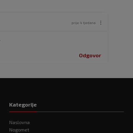
prije 4 tjedana
.
Odgovor
Kategorije
Naslovna
Nogomet