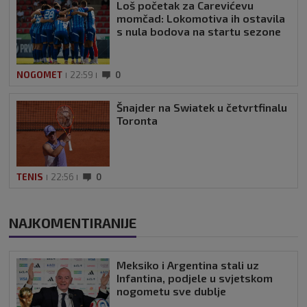
Loš početak za Carevićevu
momčad: Lokomotiva ih ostavila
s nula bodova na startu sezone
NOGOMET
22:59
0
Šnajder na Swiatek u četvrtfinalu
Toronta
TENIS
22:56
0
NAJKOMENTIRANIJE
Meksiko i Argentina stali uz
Infantina, podjele u svjetskom
nogometu sve dublje