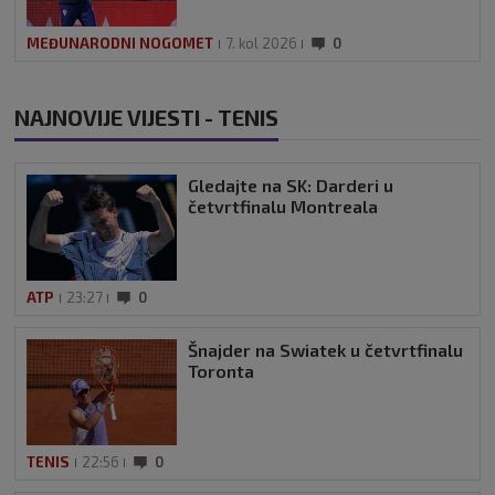
MEĐUNARODNI NOGOMET
7. kol 2026
0
NAJNOVIJE VIJESTI - TENIS
Gledajte na SK: Darderi u
četvrtfinalu Montreala
ATP
23:27
0
Šnajder na Swiatek u četvrtfinalu
Toronta
TENIS
22:56
0