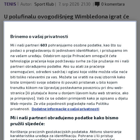
TENIS
Autor:
Sport Klub
7. srp 2026
21:30
0 komentara
U polufinalu ovogodišnjeg Wimbledona igrat će
29-godišnja češka tenisačica Karolina Muchova
koja je sa 7:6(4), 6:4 svladala Japanku Naomi
Brinemo o vašoj privatnosti
Osaku u četvrtfinalu.
Pročitaj više
Mi i naši partneri
603
pohranjujemo osobne podatke, kao što su
podaci o pregledavanju ili jedinstveni identifikatori, i pristupamo im
na vašem uređaju. Odabirom opcije Prihvaćam omogućit ćete
tehnologije praćenja koje podržavaju svrhe za čije pružanje mi i naši
partneri obrađujemo podatke. Ako su alati za praćenje
onemogućeni, određeni sadržaj i oglasi koje vidite možda više neće
biti toliko relevantni za vas. Možete se vratiti na ovaj izbornik kako
biste izmijenili svoje odabire ili povukli pristanak u bilo kojem
trenutku klikom na Upravljaj postavkama poveznicu pri dnu web-
stranice [ili plutajuće ikone u donjem lijevom kutu web stranice, ako
Pošalji odgovor
je primjenjivo]. Vaši će se odabiri primijeniti kako je opisano u dijelu
Web-mjesto. Za više pojedinosti pogledajte našu Politiku
privatnosti.
Dodatne informacije o vašoj privatnosti
Mi i naši partneri obrađujemo podatke kako bismo
pružili sljedeće:
Korištenje preciznih geolokacijskih podataka. Aktivno skeniranje
karakteristika uređaja za identifikaciju. Pohrana i/ili pristup
podacima na uređaju. Personalizirano oglašavanje i sadržaj,