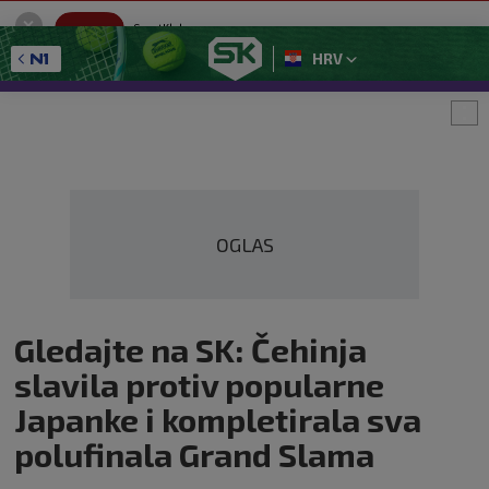
SportKlub
Instaliraj
Sport portal
HRV
GET - On the Google Play
OGLAS
Gledajte na SK: Čehinja
slavila protiv popularne
Japanke i kompletirala sva
polufinala Grand Slama