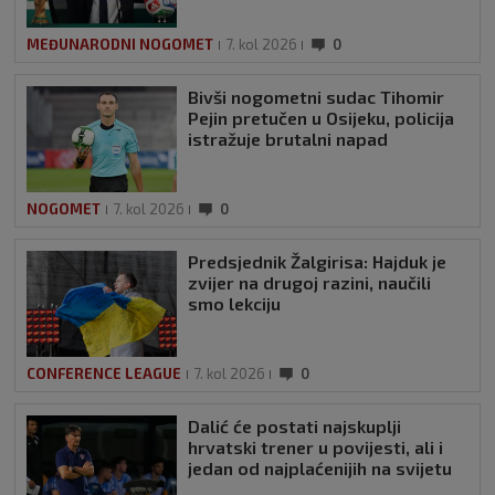
MEĐUNARODNI NOGOMET
7. kol 2026
0
Bivši nogometni sudac Tihomir
Pejin pretučen u Osijeku, policija
istražuje brutalni napad
NOGOMET
7. kol 2026
0
Predsjednik Žalgirisa: Hajduk je
zvijer na drugoj razini, naučili
smo lekciju
CONFERENCE LEAGUE
7. kol 2026
0
Dalić će postati najskuplji
hrvatski trener u povijesti, ali i
jedan od najplaćenijih na svijetu