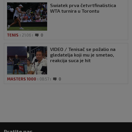
Swiatek prva četvrtfinalistica
WTA turnira u Torontu
TENIS
21:06
0
VIDEO / Tenisač se požalio na
gledatelja koji mu je smetao,
reakcija suca je hit
MASTERS 1000
08:57
0
Pratite nas