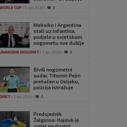
na snazi’
 WORLD CUP
6. kol 2026
0
Meksiko i Argentina
stali uz Infantina,
podjele u svjetskom
nogometu sve dublje
UNARODNI NOGOMET
7. kol 2026
0
Bivši nogometni
sudac Tihomir Pejin
pretučen u Osijeku,
policija istražuje
brutalni napad
OMET
7. kol 2026
0
Predsjednik
Žalgirisa: Hajduk je
zvijer na drugoj