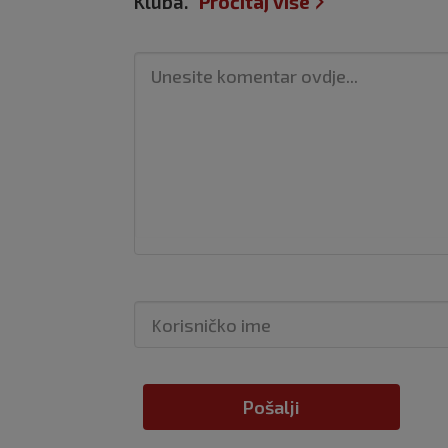
Kluba.
Pročitaj više
Pošalji