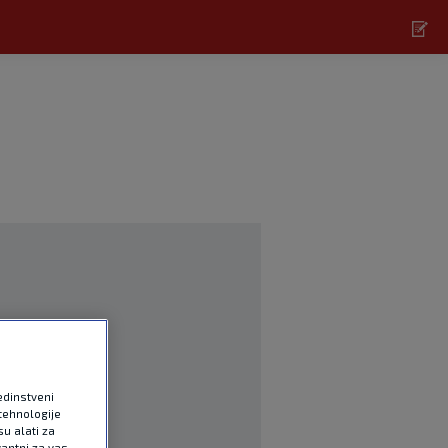
edinstveni
tehnologije
u alati za
antni za vas.