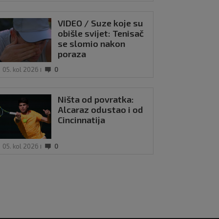
VIDEO / Suze koje su
obišle svijet: Tenisač
se slomio nakon
poraza
05. kol 2026
0
Ništa od povratka:
Alcaraz odustao i od
Cincinnatija
05. kol 2026
0