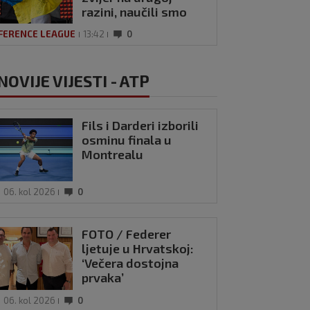
razini, naučili smo
lekciju
FERENCE LEAGUE
13:42
0
NOVIJE VIJESTI - ATP
Fils i Darderi izborili
osminu finala u
Montrealu
06. kol 2026
0
FOTO / Federer
ljetuje u Hrvatskoj:
‘Večera dostojna
prvaka’
06. kol 2026
0