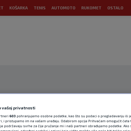
ET
KOŠARKA
TENIS
AUTOMOTO
RUKOMET
OSTALO
OGLAS
 vašoj privatnosti
rtneri
603
pohranjujemo osobne podatke, kao što su podaci o pregledavanju ili j
ori, i pristupamo im na vašem uređaju. Odabirom opcije Prihvaćam omogućit ćete 
je podržavaju svrhe za čije pružanje mi i naši partneri obrađujemo podatke. Ako s
emogućeni, određeni sadržaj i oglasi koje vidite možda više neće biti toliko relev