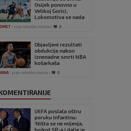
Osijek ponovno u
Velikoj Gorici,
Lokomotiva se nada
novoj pobjedi
OMET
prije nekoliko minuta
0
Objavljeni rezultati
obdukcije nakon
iznenadne smrti NBA
košarkaša
ARKA
prije nekoliko minuta
0
KOMENTIRANIJE
UEFA poslala oštru
poruku Infantinu:
‘Ništa se ne mijenja,
bojkot SP-a i dalje je