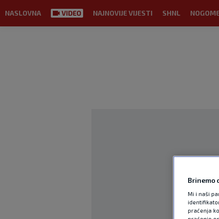
NASLOVNA
NAJNOVIJE VIJESTI
SHNL
NOGOM
Brinemo o
Mi i naši pa
identifikat
praćenja ko
praćenje on