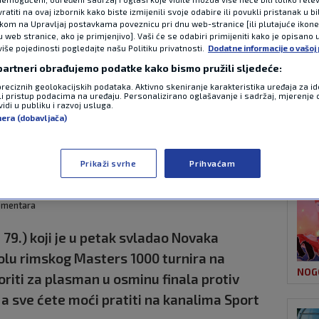
atiti na ovaj izbornik kako biste izmijenili svoje odabire ili povukli pristanak u b
ikom na Upravljaj postavkama poveznicu pri dnu web-stranice [ili plutajuće ikon
u web stranice, ako je primjenjivo]. Vaši će se odabiri primijeniti kako je opisano 
NAJ
kon pobjede
više pojedinosti pogledajte našu Politiku privatnosti.
Dodatne informacije o vašoj 
 partneri obrađujemo podatke kako bismo pružili sljedeće:
 Đokovića, Prižmić
preciznih geolokacijskih podataka. Aktivno skeniranje karakteristika uređaja za ide
li pristup podacima na uređaju. Personalizirano oglašavanje i sadržaj, mjerenje 
idi u publiku i razvoj usluga.
ika u trećem kolu
nera (dobavljača)
NOG
Prikaži svrhe
Prihvaćam
omentara
 79.) koji je u petak svladao Novaka
kolu rimskog Masters 1000 turnira na
NOG
oriti za plasman u osminu finala protiv
a sve ćete moći pratiti na kanalima Sport