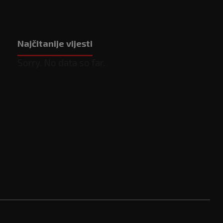
Najčitanije vijesti
Sorry. No data so far.