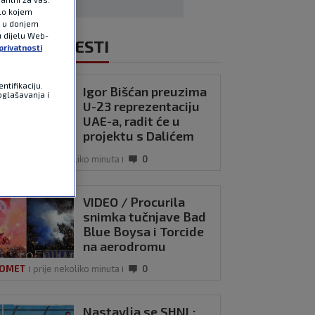
ilo kojem
e u donjem
u dijelu Web-
NOVIJE VIJESTI
privatnosti
ntifikaciju.
Igor Bišćan preuzima
oglašavanja i
U-23 reprezentaciju
UAE-a, radit će u
projektu s Dalićem
OMET
prije nekoliko minuta
0
VIDEO / Procurila
snimka tučnjave Bad
Blue Boysa i Torcide
na aerodromu
OMET
prije nekoliko minuta
0
Nastavlja se SHNL: