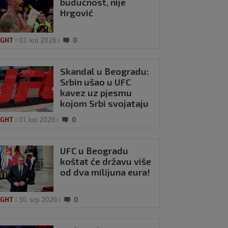
budućnost, nije
Hrgović
IGHT
03. kol 2026
0
Skandal u Beogradu:
Srbin ušao u UFC
kavez uz pjesmu
kojom Srbi svojataju
hrvatske gradove
IGHT
01. kol 2026
0
UFC u Beogradu
koštat će državu više
od dva milijuna eura!
IGHT
30. srp 2026
0