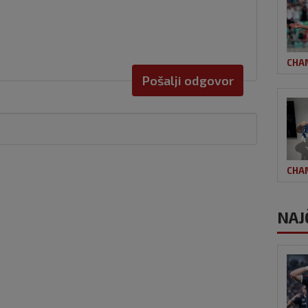
CHA
Pošalji odgovor
CHA
NAJ