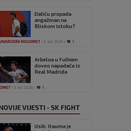
Daliću propada
angažman na
Bliskom istoku?
UNARODNI NOGOMET
4. kol 2026
1
Arbeloa u Fulham
doveo napadača iz
Real Madrida
OMET
3. kol 2026
1
NOVIJE VIJESTI - SK FIGHT
Usik: Itauma je