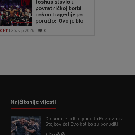
Joshua slavio u
povratničkoj borbi
nakon tragedije pa
poručio: ‘Ovo je bio
duh, ovo su bili Latz i
IGHT
26. srp 2026
0
Sina’
Najčitanije vijesti
Dinamo je odbio ponudu Engleza za
Stojkovića! Evo koliko su ponudili
2. kol 2026