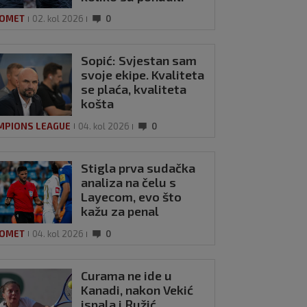
OMET
02. kol 2026
0
Sopić: Svjestan sam
svoje ekipe. Kvaliteta
se plaća, kvaliteta
košta
MPIONS LEAGUE
04. kol 2026
0
Stigla prva sudačka
analiza na čelu s
Layecom, evo što
kažu za penal
Hajduka
OMET
04. kol 2026
0
Curama ne ide u
Kanadi, nakon Vekić
ispala i Ružić