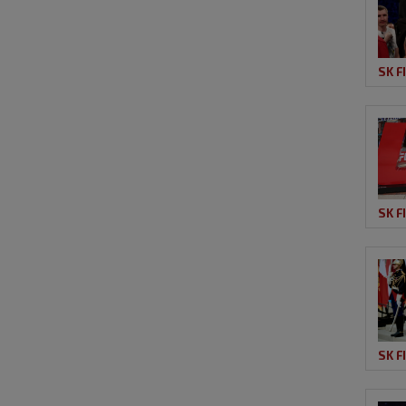
SK F
SK F
SK F