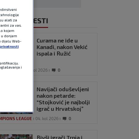
edinstveni
tehnologije
NOVIJE VIJESTI
u alati za
antni za vas.
ilo kojem
e u donjem
Curama ne ide u
u dijelu Web-
Kanadi, nakon Vekić
privatnosti
ispala i Ružić
ntifikaciju.
oglašavanja i
TERS 1000
04. kol 2026
0
Navijači oduševljeni
nakon petarde:
“Stojković je najbolji
igrač u Hrvatskoj”
MPIONS LEAGUE
04. kol 2026
0
Bivši igrači Trnja i