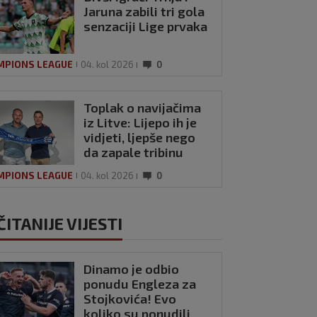
Jaruna zabili tri gola
senzaciji Lige prvaka
MPIONS LEAGUE
04. kol 2026
0
Toplak o navijačima
iz Litve: Lijepo ih je
vidjeti, ljepše nego
da zapale tribinu
MPIONS LEAGUE
04. kol 2026
0
ČITANIJE VIJESTI
Dinamo je odbio
ponudu Engleza za
Stojkovića! Evo
koliko su ponudili