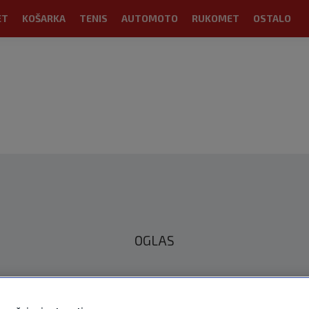
ET
KOŠARKA
TENIS
AUTOMOTO
RUKOMET
OSTALO
OGLAS