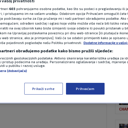
 vašoj privatnosti
rtneri
603
pohranjujemo osobne podatke, kao što su podaci o pregledavanju ili j
ori, i pristupamo im na vašem uređaju. Odabirom opcije Prihvaćam omogućit ćete 
NAJ
ebu! Martinjak
je podržavaju svrhe za čije pružanje mi i naši partneri obrađujemo podatke. Ako s
emogućeni, određeni sadržaj i oglasi koje vidite možda više neće biti toliko relev
atiti na ovaj izbornik kako biste izmijenili svoje odabire ili povukli pristanak u b
ivnika pa kasnije
ikom na Upravljaj postavkama poveznicu pri dnu web-stranice [ili plutajuće ikon
u web stranice, ako je primjenjivo]. Vaši će se odabiri primijeniti kako je opisano 
više pojedinosti pogledajte našu Politiku privatnosti.
Dodatne informacije o vašoj 
irali su’
 partneri obrađujemo podatke kako bismo pružili sljedeće:
preciznih geolokacijskih podataka. Aktivno skeniranje karakteristika uređaja za ide
li pristup podacima na uređaju. Personalizirano oglašavanje i sadržaj, mjerenje 
MAS
idi u publiku i razvoj usluga.
0 komentara
nera (dobavljača)
eten je u teški incident koji se dogodio na
iru Goat League.
Pročitaj više
Prikaži svrhe
Prihvaćam
CHA