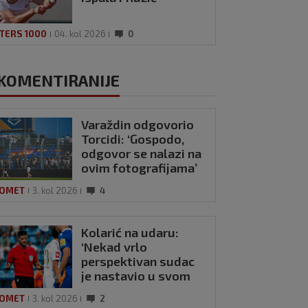
TERS 1000
04. kol 2026
0
KOMENTIRANIJE
Varaždin odgovorio
Torcidi: ‘Gospodo,
odgovor se nalazi na
ovim fotografijama’
OMET
3. kol 2026
4
Kolarić na udaru:
‘Nekad vrlo
perspektivan sudac
je nastavio u svom
neuvjerljivom
OMET
3. kol 2026
2
izdanju’