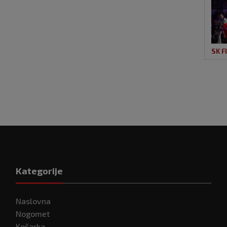
SK F
Kategorije
Naslovna
Nogomet
Košarka