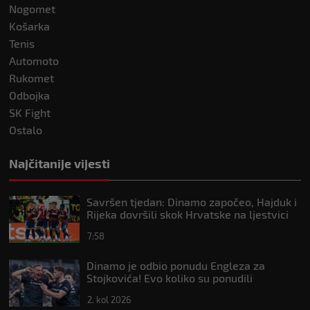
Nogomet
Košarka
Tenis
Automoto
Rukomet
Odbojka
SK Fight
Ostalo
Najčitanije vijesti
Savršen tjedan: Dinamo započeo, Hajduk i
Rijeka dovršili skok Hrvatske na ljestvici
Uefe
7:58
Dinamo je odbio ponudu Engleza za
Stojkovića! Evo koliko su ponudili
2. kol 2026