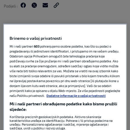
Podijeli :
Brinemo o vašoj privatnosti
Mi i naši partneri
603
pohranjujemo osobne podatke, kao što su podaci o
pregledavanju ili jedinstveni identifikatori, i pristupamo im na vašem uređaju.
Odabirom opcije Prihvaćam omogućit ćete tehnologije praćenja koje
podržavaju svrhe za čije pružanje mi i naši partneri obrađujemo podatke. Ako
su alati za praćenje onemogućeni, određeni sadržaj i oglasi koje vidite možda
više neće biti toliko relevantni za vas. Možete se vratiti na ovaj izbornik kako
biste izmijenili svoje odabire ili povukli pristanak u bilo kojem trenutku klikom
Nogometaši AGF Aarhusa osigurali su naslov
na Upravljaj postavkama poveznicu pri dnu web-stranice [ili plutajuće ikone u
prvaka Danske kolo prije kraja prvenstva
donjem lijevom kutu web stranice, ako je primjenjivo]. Vaši će se odabiri
primijeniti kako je opisano u dijelu Web-mjesto. Za više pojedinosti pogledajte
zahvaljujući 2-0 gostujućoj pobjedi protiv
našu Politiku privatnosti.
Dodatne informacije o vašoj privatnosti
Brondbyja uz 0-0 remi drugoplasiranog
Mi i naši partneri obrađujemo podatke kako bismo pružili
Midtjyllanda kod Nordsjaellanda u nedjelju.
sljedeće:
Korištenje preciznih geolokacijskih podataka. Aktivno skeniranje
Pobjedom protiv Brondbyja AGF je stigao do učinka
karakteristika uređaja za identifikaciju. Pohrana i/ili pristup podacima na
uređaju. Personalizirano oglašavanje i sadržaj, mjerenje oglašavanja i
od 64 boda te je postao nedostižan za drugi
sadržaja, uvidi u publiku i razvoj usluga.