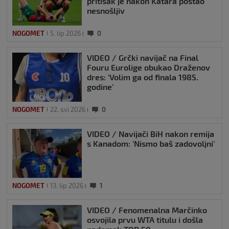
pritisak je nakon Katara postao
nesnošljiv
NOGOMET
5. lip 2026
0
VIDEO / Grčki navijač na Final
Fouru Eurolige obukao Draženov
dres: ‘Volim ga od finala 1985.
godine’
NOGOMET
22. svi 2026
0
VIDEO / Navijači BiH nakon remija
s Kanadom: ‘Nismo baš zadovoljni’
NOGOMET
13. lip 2026
1
VIDEO / Fenomenalna Marčinko
osvojila prvu WTA titulu i došla