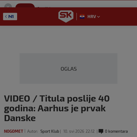
SportKlub
Instaliraj
Sport portal
HRV
GET - On the Google Play
OGLAS
VIDEO / Titula poslije 40
godina: Aarhus je prvak
Danske
NOGOMET
Autor:
Sport Klub
10. svi 2026
22:12
0 komentara