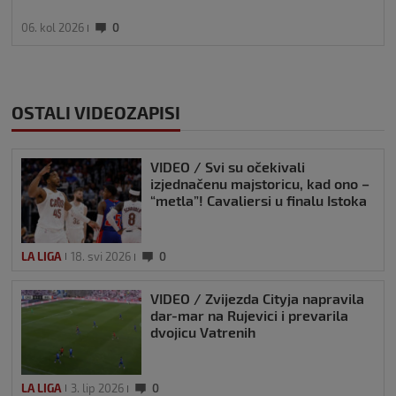
06. kol 2026
0
OSTALI VIDEOZAPISI
VIDEO / Svi su očekivali
izjednačenu majstoricu, kad ono –
“metla”! Cavaliersi u finalu Istoka
LA LIGA
18. svi 2026
0
VIDEO / Zvijezda Cityja napravila
dar-mar na Rujevici i prevarila
dvojicu Vatrenih
LA LIGA
3. lip 2026
0