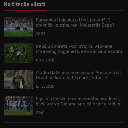
Najčitanije vijesti
Rapsodija Hajduka u Litvi, playoff KL
praktički je osiguran! Majstorije Šege i
Pajazitija
20:53
Dalić u Emirate vodi dvojicu velikana
hrvatskog nogometa, evo što će oni raditi
6. kol 2026
Zlatko Dalić ima novi posao! Postaje treći
Hrvat na kormilu te reprezentacije
6. kol 2026
Rijeka u Finsku nosi minimalnu prednost,
bivši vratar Dinama spriječio veću razliku
22:41