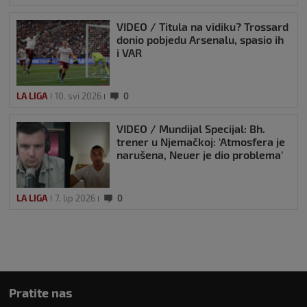
VIDEO / Titula na vidiku? Trossard
donio pobjedu Arsenalu, spasio ih
i VAR
LA LIGA
10. svi 2026
0
VIDEO / Mundijal Specijal: Bh.
trener u Njemačkoj: ‘Atmosfera je
narušena, Neuer je dio problema’
LA LIGA
7. lip 2026
0
Pratite nas