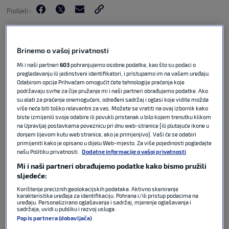
Podijeli :
Brinemo o vašoj privatnosti
Mi i naši partneri
603
pohranjujemo osobne podatke, kao što su podaci o
pregledavanju ili jedinstveni identifikatori, i pristupamo im na vašem uređaju.
Odabirom opcije Prihvaćam omogućit ćete tehnologije praćenja koje
podržavaju svrhe za čije pružanje mi i naši partneri obrađujemo podatke. Ako
su alati za praćenje onemogućeni, određeni sadržaj i oglasi koje vidite možda
više neće biti toliko relevantni za vas. Možete se vratiti na ovaj izbornik kako
biste izmijenili svoje odabire ili povukli pristanak u bilo kojem trenutku klikom
na Upravljaj postavkama poveznicu pri dnu web-stranice [ili plutajuće ikone u
donjem lijevom kutu web stranice, ako je primjenjivo]. Vaši će se odabiri
Barcelona je po 29. put prvak Španjolske. U El
primijeniti kako je opisano u dijelu Web-mjesto. Za više pojedinosti pogledajte
Clásicu igranom na Camp Nouu, katalonska
našu Politiku privatnosti.
Dodatne informacije o vašoj privatnosti
momčad svladala je Real Madrid 2:0 i tako
Mi i naši partneri obrađujemo podatke kako bismo pružili
pobjedom protiv najvećeg rivala i matematički
sljedeće:
osigurala naslov prvaka. Nakon posljednjeg
Korištenje preciznih geolokacijskih podataka. Aktivno skeniranje
karakteristika uređaja za identifikaciju. Pohrana i/ili pristup podacima na
sučevog zvižduka počelo je veliko slavlje igrača i
uređaju. Personalizirano oglašavanje i sadržaj, mjerenje oglašavanja i
navijača Barcelone zbog osvojenog naslova, što
sadržaja, uvidi u publiku i razvoj usluga.
Popis partnera (dobavljača)
možete pogledati u videu.