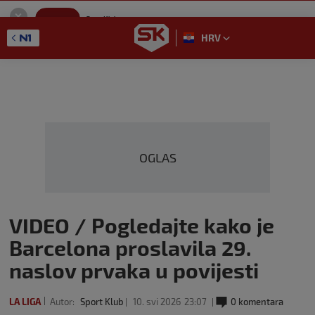
SportKlub
Instaliraj
Sport portal
HRV
GET - On the Google Play
OGLAS
VIDEO / Pogledajte kako je
Barcelona proslavila 29.
naslov prvaka u povijesti
LA LIGA
Autor:
Sport Klub
10. svi 2026
23:07
0 komentara