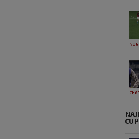
NOG
CHA
NAJ
CUP