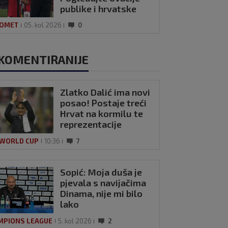
publike i hrvatske
zastave na tribinama
OMET
05. kol 2026
0
KOMENTIRANIJE
Zlatko Dalić ima novi
posao! Postaje treći
Hrvat na kormilu te
reprezentacije
 WORLD CUP
10:36
7
Sopić: Moja duša je
pjevala s navijačima
Dinama, nije mi bilo
lako
MPIONS LEAGUE
5. kol 2026
2