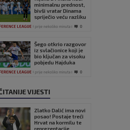
minimalnu prednost,
bivši vratar Dinama
spriječio veću razliku
FERENCE LEAGUE
prije nekoliko minuta
0
Šego otkrio razgovor
iz svlačionice koji je
bio ključan za visoku
pobjedu Hajduka
FERENCE LEAGUE
prije nekoliko minuta
0
ČITANIJE VIJESTI
Zlatko Dalić ima novi
posao! Postaje treći
Hrvat na kormilu te
reprezentacije