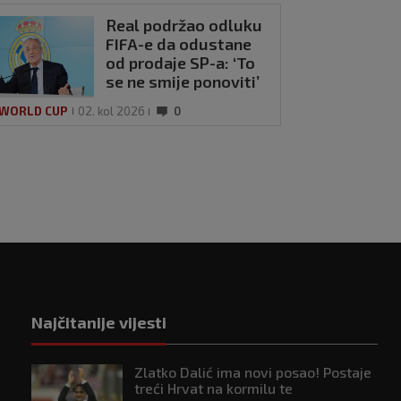
Real podržao odluku
FIFA-e da odustane
od prodaje SP-a: ‘To
se ne smije ponoviti’
 WORLD CUP
02. kol 2026
0
Najčitanije vijesti
Zlatko Dalić ima novi posao! Postaje
treći Hrvat na kormilu te