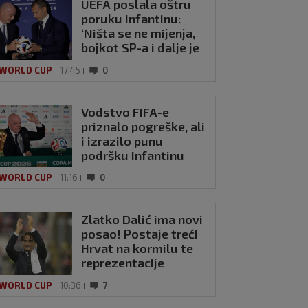
UEFA poslala oštru
poruku Infantinu:
‘Ništa se ne mijenja,
bojkot SP-a i dalje je
na snazi’
 WORLD CUP
17:45
0
Vodstvo FIFA-e
priznalo pogreške, ali
i izrazilo punu
podršku Infantinu
 WORLD CUP
11:16
0
Zlatko Dalić ima novi
posao! Postaje treći
Hrvat na kormilu te
reprezentacije
 WORLD CUP
10:36
7