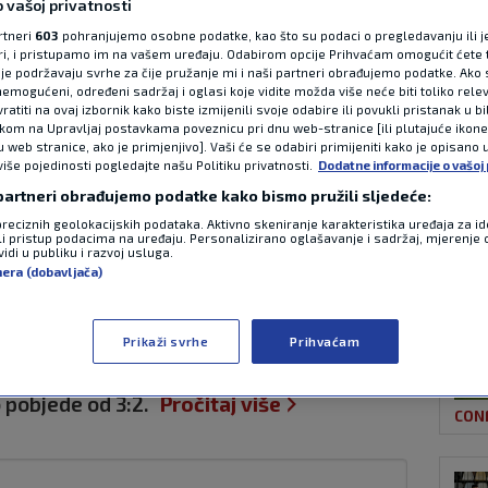
 vašoj privatnosti
rtneri
603
pohranjujemo osobne podatke, kao što su podaci o pregledavanju ili j
ori, i pristupamo im na vašem uređaju. Odabirom opcije Prihvaćam omogućit ćete 
NAJ
ina nevjerojatnim
je podržavaju svrhe za čije pružanje mi i naši partneri obrađujemo podatke. Ako s
emogućeni, određeni sadržaj i oglasi koje vidite možda više neće biti toliko relev
atiti na ovaj izbornik kako biste izmijenili svoje odabire ili povukli pristanak u b
ržala nade u
ikom na Upravljaj postavkama poveznicu pri dnu web-stranice [ili plutajuće ikon
u web stranice, ako je primjenjivo]. Vaši će se odabiri primijeniti kako je opisano 
više pojedinosti pogledajte našu Politiku privatnosti.
Dodatne informacije o vašoj 
 na SP-u
 partneri obrađujemo podatke kako bismo pružili sljedeće:
preciznih geolokacijskih podataka. Aktivno skeniranje karakteristika uređaja za ide
li pristup podacima na uređaju. Personalizirano oglašavanje i sadržaj, mjerenje 
CON
idi u publiku i razvoj usluga.
20:05
0 komentara
nera (dobavljača)
u Atlanti Argentina i Egipat započeli
 Svjetskog prvenstva u Sjevernoj Americi.
Prikaži svrhe
Prihvaćam
 minuta vodio 2:0 da bi na kraju Argentina
 pobjede od 3:2.
Pročitaj više
CON