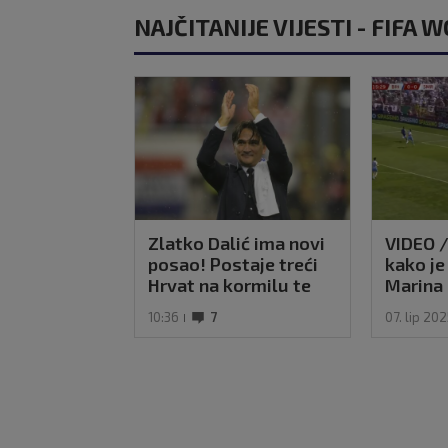
NAJČITANIJE VIJESTI - FIFA 
Zlatko Dalić ima novi
VIDEO /
posao! Postaje treći
kako je
Hrvat na kormilu te
Marina s
reprezentacije
'spasio
10:36
7
07. lip 20
BiH