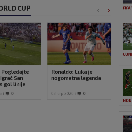
WORLD CUP
FIFA
CON
 Pogledajte
Ronaldo: Luka je
VIDE
 igrač San
nogometna legenda
sigu
 gol linije
Ron
 stvar' protiv
25
0
03. srp 2026
0
07. ru
NOG