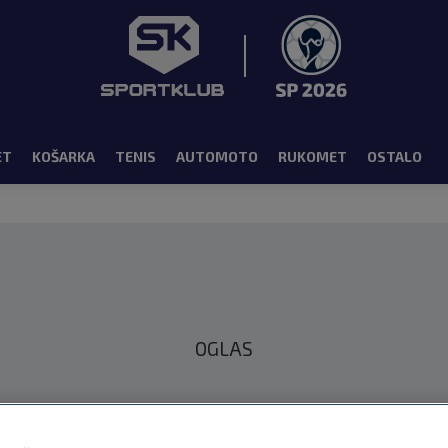
ET
KOŠARKA
TENIS
AUTOMOTO
RUKOMET
OSTALO
OGLAS