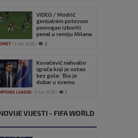
VIDEO / Modrić
genijalnim potezom
pomogao izboriti
penal u remiju Milana
i Intera
OMET
5. kol 2026
2
Kovačević nahvalio
igrača koji je ostao
bez gola: ‘Bio je
dobar u svemu
drugom’
MPIONS LEAGUE
5. kol 2026
1
NOVIJE VIJESTI - FIFA WORLD