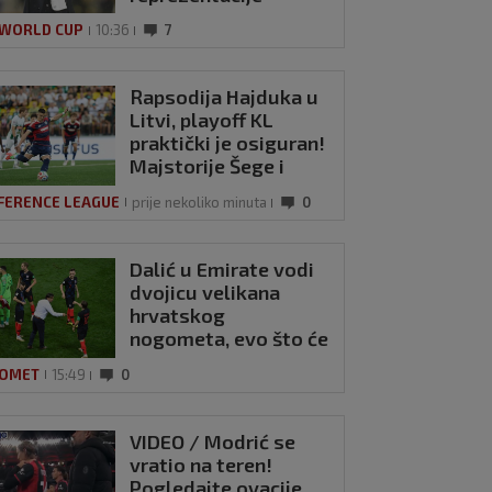
 WORLD CUP
10:36
7
Rapsodija Hajduka u
Litvi, playoff KL
praktički je osiguran!
Majstorije Šege i
Pajazitija
FERENCE LEAGUE
prije nekoliko minuta
0
O: Portugal
Dalić u Emirate vodi
ran u Bakuu bez
dvojicu velikana
alda
hrvatskog
nogometa, evo što će
j 2021
0
oni raditi
OMET
15:49
0
VIDEO / Modrić se
vratio na teren!
Pogledajte ovacije