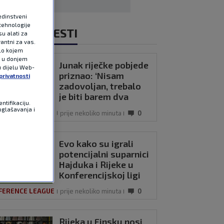
edinstveni
tehnologije
NOVIJE VIJESTI
u alati za
antni za vas.
ilo kojem
e u donjem
Junak riječke pobjede
u dijelu Web-
priznao: ‘Nisam
privatnosti
zadovoljan, trebalo
je biti barem dva
ntifikaciju.
razlike’
oglašavanja i
FERENCE LEAGUE
prije nekoliko minuta
0
Evo kako su igrali
potencijalni suparnici
Hajduka i Rijeke u
Konferencijskoj ligi
FERENCE LEAGUE
prije nekoliko minuta
0
Rijeka u Finsku nosi