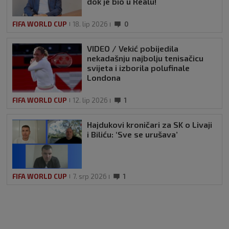
dok je bio u Realu!
FIFA WORLD CUP
18. lip 2026
0
VIDEO / Vekić pobijedila
nekadašnju najbolju tenisačicu
svijeta i izborila polufinale
Londona
FIFA WORLD CUP
12. lip 2026
1
Hajdukovi kroničari za SK o Livaji
i Biliću: ‘Sve se urušava’
FIFA WORLD CUP
7. srp 2026
1