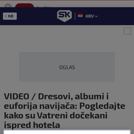
SportKlub
Instaliraj
Sport portal
HRV
GET - On the Google Play
OGLAS
VIDEO / Dresovi, albumi i
euforija navijača: Pogledajte
kako su Vatreni dočekani
ispred hotela