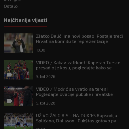
Ostalo
Najčitanije vijesti
Zlatko Dalić ima novi posao! Postaje treći
Hrvat na kormilu te reprezentacije
10:36
VIDEO / Kakav zafrkant! Kapetan Turske
presadio je kosu, pogledajte kako se
Modrić našalio s njim
5. kol 2026
VIDEO / Modrić se vratio na teren!
Pogledajte ovacije publike i hrvatske
zastave na tribinama
5. kol 2026
UŽIVO ŽALGIRIS – HAJDUK 1:5 Rapsodija
Splićana, Dalisson i Pukštas gotovo pa
osigurali playoff!