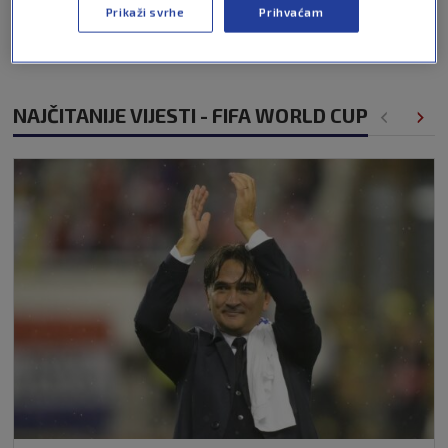
Prikaži svrhe
Prihvaćam
Pošalji
NAJČITANIJE VIJESTI - FIFA WORLD CUP