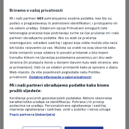
FIFA WORLD CUP
Autor:
Sport Klub
10. lip 2026
9:25
0
Brinemo o vašoj privatnosti
komentara
Mi i naši partneri
603
pohranjujemo osobne podatke, kao što su
Hrvatski reprezentativci doputovali su u
podaci o pregledavanju ili jedinstveni identifikatori, i pristupamo im
Alexandriju, svoj novi dom za vrijeme natjecanja
na vašem uređaju. Odabirom opcije Prihvaćam omogućit ćete
tehnologije praćenja koje podržavaju svrhe za čije pružanje mi i naši
po skupinama Svjetskog prvenstva, a ondje su ih
partneri obrađujemo podatke. Ako su alati za praćenje
dočekali uzbuđeni navijači.
Pročitaj više
onemogućeni, određeni sadržaj i oglasi koje vidite možda više neće
biti toliko relevantni za vas. Možete se vratiti na ovaj izbornik kako
biste izmijenili svoje odabire ili povukli pristanak u bilo kojem
trenutku klikom na Upravljaj postavkama poveznicu pri dnu web-
stranice [ili plutajuće ikone u donjem lijevom kutu web stranice, ako
je primjenjivo]. Vaši će se odabiri primijeniti kako je opisano u dijelu
Web-mjesto. Za više pojedinosti pogledajte našu Politiku
privatnosti.
Dodatne informacije o vašoj privatnosti
Mi i naši partneri obrađujemo podatke kako bismo
pružili sljedeće:
Pošalji odgovor
Korištenje preciznih geolokacijskih podataka. Aktivno skeniranje
karakteristika uređaja za identifikaciju. Pohrana i/ili pristup
podacima na uređaju. Personalizirano oglašavanje i sadržaj,
mjerenje oglašavanja i sadržaja, uvidi u publiku i razvoj usluga.
Popis partnera (dobavljača)