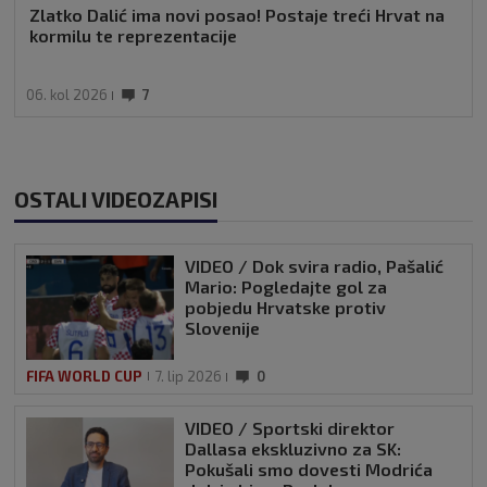
Zlatko Dalić ima novi posao! Postaje treći Hrvat na
kormilu te reprezentacije
06. kol 2026
7
OSTALI VIDEOZAPISI
VIDEO / Dok svira radio, Pašalić
Mario: Pogledajte gol za
pobjedu Hrvatske protiv
Slovenije
FIFA WORLD CUP
7. lip 2026
0
VIDEO / Sportski direktor
Dallasa ekskluzivno za SK:
Pokušali smo dovesti Modrića