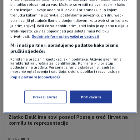
biti toliko relevantni za vas. Možete se vratiti na ovaj izbornik kako
NAJČITANIJE VIJESTI - NOGOMET
biste izmijenili svoje odabire ili povukli pristanak u bilo kojem
trenutku klikom na Upravljaj postavkama poveznicu pri dnu web-
stranice [ili plutajuće ikone u donjem lijevom kutu web stranice, ako
je primjenjivo]. Vaši će se odabiri primijeniti kako je opisano u dijelu
Web-mjesto. Za više pojedinosti pogledajte našu Politiku
privatnosti.
Dodatne informacije o vašoj privatnosti
Mi i naši partneri obrađujemo podatke kako bismo
pružili sljedeće:
Korištenje preciznih geolokacijskih podataka. Aktivno skeniranje
karakteristika uređaja za identifikaciju. Pohrana i/ili pristup
podacima na uređaju. Personalizirano oglašavanje i sadržaj,
mjerenje oglašavanja i sadržaja, uvidi u publiku i razvoj usluga.
Popis partnera (dobavljača)
Prikaži svrhe
Prihvaćam
Zlatko Dalić ima novi posao! Postaje treći Hrvat na
kormilu te reprezentacije
10:36
7