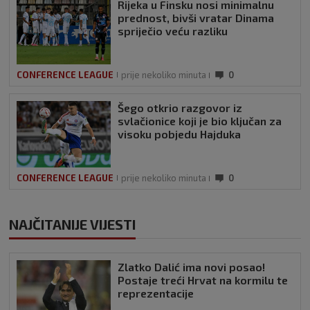
Rijeka u Finsku nosi minimalnu
prednost, bivši vratar Dinama
spriječio veću razliku
CONFERENCE LEAGUE
prije nekoliko minuta
0
Šego otkrio razgovor iz
svlačionice koji je bio ključan za
visoku pobjedu Hajduka
CONFERENCE LEAGUE
prije nekoliko minuta
0
NAJČITANIJE VIJESTI
Zlatko Dalić ima novi posao!
Postaje treći Hrvat na kormilu te
reprezentacije