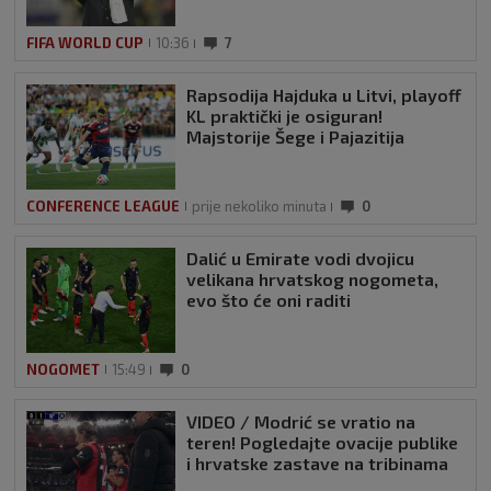
FIFA WORLD CUP
10:36
7
Rapsodija Hajduka u Litvi, playoff
KL praktički je osiguran!
Majstorije Šege i Pajazitija
CONFERENCE LEAGUE
prije nekoliko minuta
0
Dalić u Emirate vodi dvojicu
velikana hrvatskog nogometa,
evo što će oni raditi
NOGOMET
15:49
0
VIDEO / Modrić se vratio na
teren! Pogledajte ovacije publike
i hrvatske zastave na tribinama