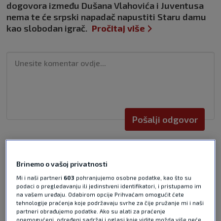
dogovora između Dušana Vlahovića i Juventusa
nema te će srpski napadač napustiti Staru damu
kao slobodan igrač.
Pročitaj više
Pošalji odgovor
Brinemo o vašoj privatnosti
Mi i naši partneri
603
pohranjujemo osobne podatke, kao što su
podaci o pregledavanju ili jedinstveni identifikatori, i pristupamo im
Pošalji
na vašem uređaju. Odabirom opcije Prihvaćam omogućit ćete
tehnologije praćenja koje podržavaju svrhe za čije pružanje mi i naši
partneri obrađujemo podatke. Ako su alati za praćenje
onemogućeni, određeni sadržaj i oglasi koje vidite možda više neće