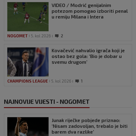
VIDEO / Modrić genijalnim
potezom pomogao izboriti penal
u remiju Milana i Intera
NOGOMET
5. kol 2026
2
Kovačević nahvalio igrača koji je
ostao bez gola: ‘Bio je dobar u
svemu drugom’
CHAMPIONS LEAGUE
5. kol 2026
1
NAJNOVIJE VIJESTI - NOGOMET
Junak riječke pobjede priznao:
‘Nisam zadovoljan, trebalo je biti
barem dva razlike’