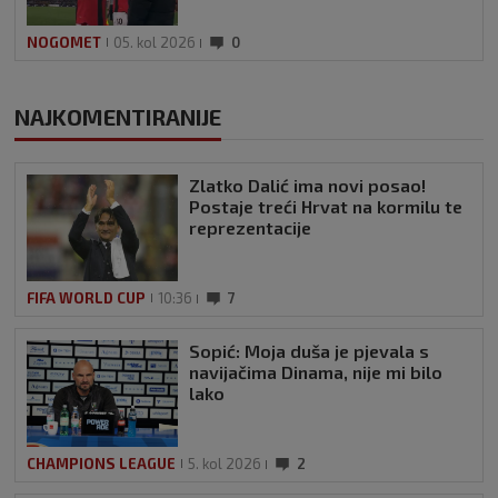
NOGOMET
05. kol 2026
0
NAJKOMENTIRANIJE
Zlatko Dalić ima novi posao!
Postaje treći Hrvat na kormilu te
reprezentacije
FIFA WORLD CUP
10:36
7
Sopić: Moja duša je pjevala s
navijačima Dinama, nije mi bilo
lako
CHAMPIONS LEAGUE
5. kol 2026
2