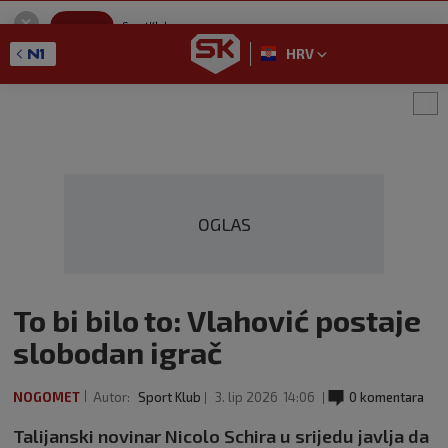
SportKlub
Instaliraj
Sport portal
HRV
GET - On the Google Play
OGLAS
To bi bilo to: Vlahović postaje
slobodan igrač
NOGOMET
Autor:
Sport Klub
3. lip 2026
14:06
0 komentara
Talijanski novinar Nicolo Schira u srijedu javlja da