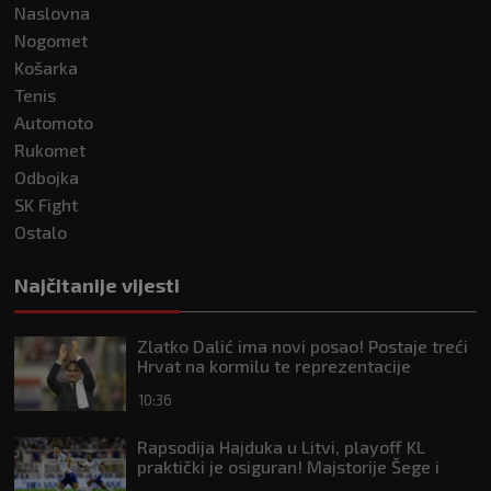
Naslovna
Nogomet
Košarka
Tenis
Automoto
Rukomet
Odbojka
SK Fight
Ostalo
Najčitanije vijesti
Zlatko Dalić ima novi posao! Postaje treći
Hrvat na kormilu te reprezentacije
10:36
Rapsodija Hajduka u Litvi, playoff KL
praktički je osiguran! Majstorije Šege i
Pajazitija