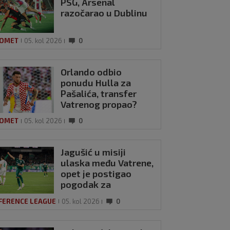
PSG, Arsenal
razočarao u Dublinu
OMET
05. kol 2026
0
Orlando odbio
ponudu Hulla za
Pašalića, transfer
Vatrenog propao?
OMET
05. kol 2026
0
Jagušić u misiji
ulaska među Vatrene,
opet je postigao
pogodak za
Panathinaikos!
FERENCE LEAGUE
05. kol 2026
0