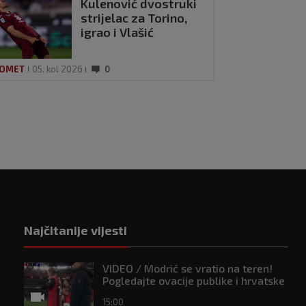
Kulenović dvostruki
strijelac za Torino,
igrao i Vlašić
OMET
05. kol 2026
0
Najčitanije vijesti
VIDEO / Modrić se vratio na teren!
Pogledajte ovacije publike i hrvatske
zastave na tribinama
15:00