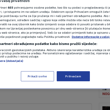
 vašoj privatnosti
rtneri
603
pohranjujemo osobne podatke, kao što su podaci o pregledavanju ili j
ori, i pristupamo im na vašem uređaju. Odabirom opcije Prihvaćam omogućit ćete 
NAJ
e osvojio ligu 66
je podržavaju svrhe za čije pružanje mi i naši partneri obrađujemo podatke. Ako s
emogućeni, određeni sadržaj i oglasi koje vidite možda više neće biti toliko relev
atiti na ovaj izbornik kako biste izmijenili svoje odabire ili povukli pristanak u b
tri kola prije kraja
ikom na Upravljaj postavkama poveznicu pri dnu web-stranice [ili plutajuće ikon
u web stranice, ako je primjenjivo]. Vaši će se odabiri primijeniti kako je opisano 
više pojedinosti pogledajte našu Politiku privatnosti.
Dodatne informacije o vašoj 
ovanju
 partneri obrađujemo podatke kako bismo pružili sljedeće:
preciznih geolokacijskih podataka. Aktivno skeniranje karakteristika uređaja za ide
li pristup podacima na uređaju. Personalizirano oglašavanje i sadržaj, mjerenje 
NOG
idi u publiku i razvoj usluga.
0 komentara
nera (dobavljača)
eći Hearts, klub koji ligu nije osvojio od
 četvrtoplasiranog Motherwella te je
Prikaži svrhe
Prihvaćam
nost prvu titulu nakon 66 godina čekanja.
NOG