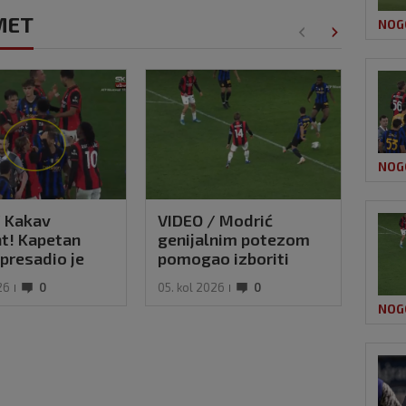
OMET
NOG
NOG
/ Kakav
VIDEO / Modrić
Kova
t! Kapetan
genijalnim potezom
igra
presadio je
pomogao izboriti
bez 
ogledajte kako
penal u remiju Milana i
u s
26
0
05. kol 2026
0
05. k
ić našalio s
Intera
NOG