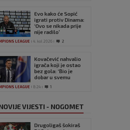
Evo kako će Sopić
igrati protiv Dinama:
‘Ovo se nikada prije
nije radilo’
MPIONS LEAGUE
4. kol 2026
2
Kovačević nahvalio
igrača koji je ostao
bez gola: ‘Bio je
dobar u svemu
drugom’
MPIONS LEAGUE
8:24
1
NOVIJE VIJESTI - NOGOMET
Drugoligaš šokiraš