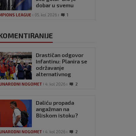
dobar u svemu
drugom'
MPIONS LEAGUE
05. kol 2026
1
KOMENTIRANIJE
Drastičan odgovor
Infantinu: Planira se
održavanje
alternativnog
Svjetskog
UNARODNI NOGOMET
4. kol 2026
2
prvenstva?
Daliću propada
angažman na
Bliskom istoku?
UNARODNI NOGOMET
4. kol 2026
2