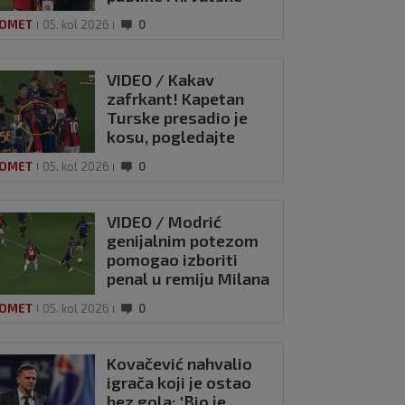
zastave na tribinama
OMET
05. kol 2026
0
VIDEO / Kakav
zafrkant! Kapetan
Turske presadio je
kosu, pogledajte
kako se Modrić
OMET
05. kol 2026
0
našalio s njim
čević nahvalio
VIDEO / Modrić
ča koji je ostao
genijalnim potezom
gola: 'Bio je dobar
pomogao izboriti
vemu drugom'
penal u remiju Milana
ol 2026
1
i Intera
OMET
05. kol 2026
0
Kovačević nahvalio
igrača koji je ostao
bez gola: 'Bio je