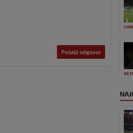
CON
Pošalji odgovor
SK F
NAJ