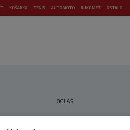
ET
KOŠARKA
TENIS
AUTOMOTO
RUKOMET
OSTALO
OGLAS