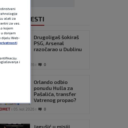
edinstveni
tehnologije
NOVIJE VIJESTI
u alati za
antni za vas.
ilo kojem
e u donjem
Drugoligaš šokiraš
u dijelu Web-
PSG, Arsenal
privatnosti
razočarao u Dublinu
ntifikaciju.
oglašavanja i
OMET
05. kol 2026
0
Orlando odbio
ponudu Hulla za
Pašalića, transfer
Vatrenog propao?
OMET
05. kol 2026
0
Jagušić u misiji