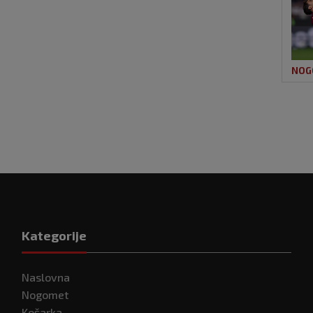
NOG
Kategorije
Naslovna
Nogomet
Košarka