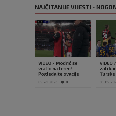
NAJČITANIJE VIJESTI - NOG
VIDEO / Modrić se
VIDEO 
vratio na teren!
zafrkan
Pogledajte ovacije
Turske 
publike i hrvatske
kosu, p
05. kol 2026
0
05. kol 20
zastave na tribinama
se Modr
njim