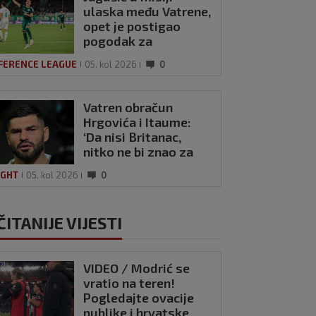
ulaska među Vatrene,
opet je postigao
pogodak za
Panathinaikos!
FERENCE LEAGUE
05. kol 2026
0
Vatren obračun
Hrgovića i Itaume:
‘Da nisi Britanac,
nitko ne bi znao za
tebe! Ne dajem ti
IGHT
05. kol 2026
0
nikakav respekt’
ČITANIJE VIJESTI
VIDEO / Modrić se
vratio na teren!
Pogledajte ovacije
publike i hrvatske