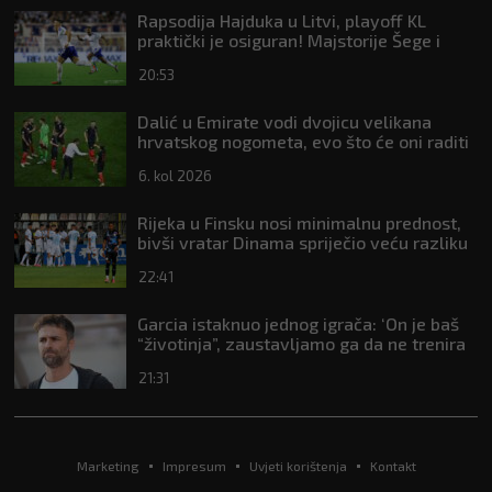
Rapsodija Hajduka u Litvi, playoff KL
praktički je osiguran! Majstorije Šege i
Pajazitija
20:53
Dalić u Emirate vodi dvojicu velikana
hrvatskog nogometa, evo što će oni raditi
6. kol 2026
Rijeka u Finsku nosi minimalnu prednost,
bivši vratar Dinama spriječio veću razliku
22:41
Garcia istaknuo jednog igrača: ‘On je baš
“životinja”, zaustavljamo ga da ne trenira
tako’
21:31
Marketing
Impresum
Uvjeti korištenja
Kontakt