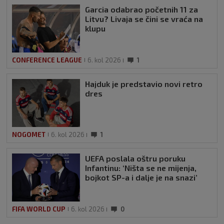
Garcia odabrao početnih 11 za
Litvu? Livaja se čini se vraća na
klupu
CONFERENCE LEAGUE
6. kol 2026
1
Hajduk je predstavio novi retro
dres
NOGOMET
6. kol 2026
1
UEFA poslala oštru poruku
Infantinu: ‘Ništa se ne mijenja,
bojkot SP-a i dalje je na snazi’
FIFA WORLD CUP
6. kol 2026
0