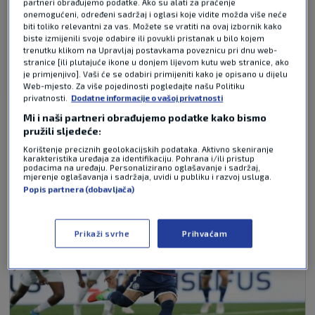
Valter60
partneri obrađujemo podatke. Ako su alati za praćenje
prije 3 mjeseci
onemogućeni, određeni sadržaj i oglasi koje vidite možda više neće
biti toliko relevantni za vas. Možete se vratiti na ovaj izbornik kako
biste izmijenili svoje odabire ili povukli pristanak u bilo kojem
Nečemo biti oslabljeni ako ode !
trenutku klikom na Upravljaj postavkama poveznicu pri dnu web-
stranice [ili plutajuće ikone u donjem lijevom kutu web stranice, ako
Odgovor
je primjenjivo]. Vaši će se odabiri primijeniti kako je opisano u dijelu
Web-mjesto. Za više pojedinosti pogledajte našu Politiku
privatnosti.
Dodatne informacije o vašoj privatnosti
Mi i naši partneri obrađujemo podatke kako bismo
NAJČITANIJE VIJESTI - NOGOMET
pružili sljedeće:
Korištenje preciznih geolokacijskih podataka. Aktivno skeniranje
karakteristika uređaja za identifikaciju. Pohrana i/ili pristup
podacima na uređaju. Personalizirano oglašavanje i sadržaj,
mjerenje oglašavanja i sadržaja, uvidi u publiku i razvoj usluga.
Popis partnera (dobavljača)
Prikaži svrhe
Prihvaćam