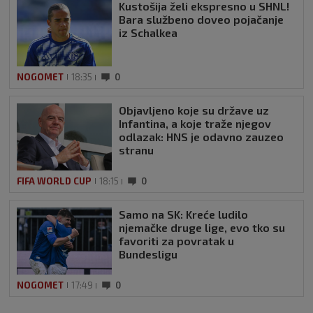
Kustošija želi ekspresno u SHNL!
Bara službeno doveo pojačanje
iz Schalkea
NOGOMET
18:35
0
Objavljeno koje su države uz
Infantina, a koje traže njegov
odlazak: HNS je odavno zauzeo
stranu
FIFA WORLD CUP
18:15
0
Samo na SK: Kreće ludilo
njemačke druge lige, evo tko su
favoriti za povratak u
Bundesligu
NOGOMET
17:49
0