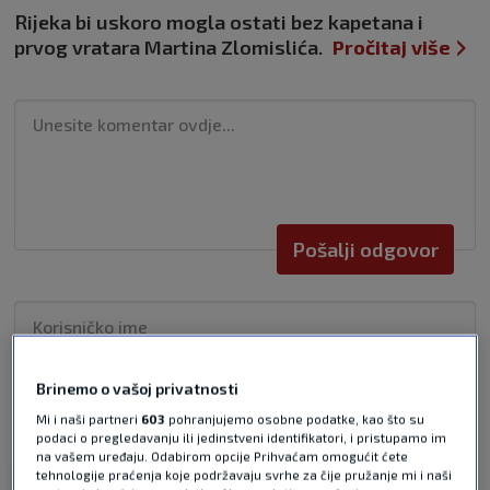
Rijeka bi uskoro mogla ostati bez kapetana i
prvog vratara Martina Zlomislića.
Pročitaj više
Pošalji odgovor
Brinemo o vašoj privatnosti
Pošalji
Mi i naši partneri
603
pohranjujemo osobne podatke, kao što su
podaci o pregledavanju ili jedinstveni identifikatori, i pristupamo im
na vašem uređaju. Odabirom opcije Prihvaćam omogućit ćete
tehnologije praćenja koje podržavaju svrhe za čije pružanje mi i naši