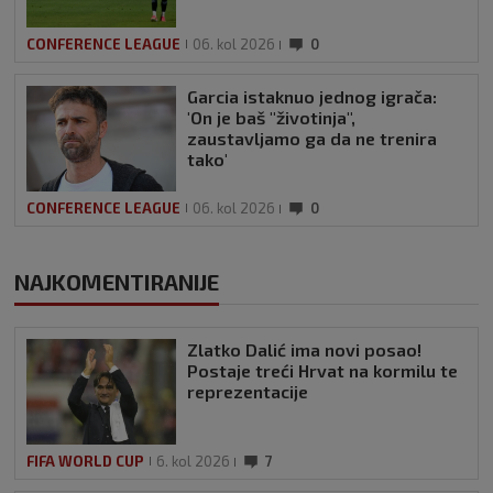
CONFERENCE LEAGUE
06. kol 2026
0
Garcia istaknuo jednog igrača:
'On je baš "životinja",
zaustavljamo ga da ne trenira
tako'
CONFERENCE LEAGUE
06. kol 2026
0
NAJKOMENTIRANIJE
Zlatko Dalić ima novi posao!
Postaje treći Hrvat na kormilu te
reprezentacije
FIFA WORLD CUP
6. kol 2026
7