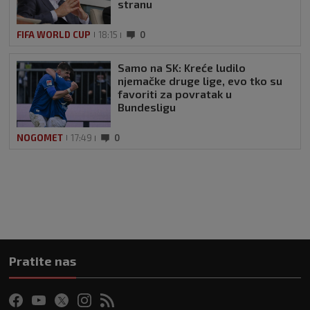
stranu
FIFA WORLD CUP
18:15
0
Samo na SK: Kreće ludilo
njemačke druge lige, evo tko su
favoriti za povratak u
Bundesligu
NOGOMET
17:49
0
Pratite nas