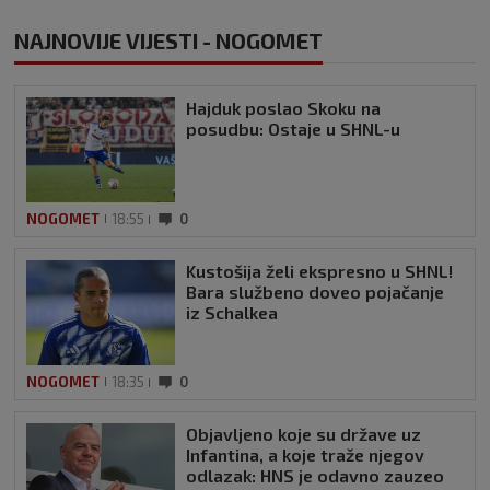
NAJNOVIJE VIJESTI - NOGOMET
Hajduk poslao Skoku na
posudbu: Ostaje u SHNL-u
NOGOMET
18:55
0
Kustošija želi ekspresno u SHNL!
Bara službeno doveo pojačanje
iz Schalkea
NOGOMET
18:35
0
Objavljeno koje su države uz
Infantina, a koje traže njegov
odlazak: HNS je odavno zauzeo