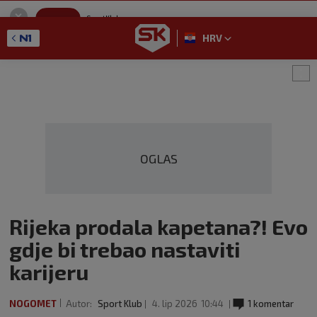
SportKlub
Instaliraj
Sport portal
HRV
GET - On the Google Play
OGLAS
Rijeka prodala kapetana?! Evo
gdje bi trebao nastaviti
karijeru
NOGOMET
Autor:
Sport Klub
4. lip 2026
10:44
1 komentar