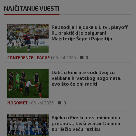
NAJČITANIJE VIJESTI
Rapsodija Hajduka u Litvi, playoff
KL praktički je osiguran!
Majstorije Šege i Pajazitija
CONFERENCE LEAGUE
06. kol 2026
0
Dalić u Emirate vodi dvojicu
velikana hrvatskog nogometa,
evo što će oni raditi
NOGOMET
06. kol 2026
0
Rijeka u Finsku nosi minimalnu
prednost, bivši vratar Dinama
spriječio veću razliku