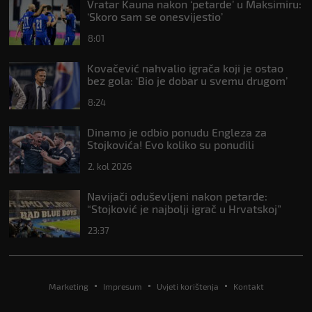
Vratar Kauna nakon ‘petarde’ u Maksimiru:
‘Skoro sam se onesvijestio’
8:01
Kovačević nahvalio igrača koji je ostao
bez gola: ‘Bio je dobar u svemu drugom’
8:24
Dinamo je odbio ponudu Engleza za
Stojkovića! Evo koliko su ponudili
2. kol 2026
Navijači oduševljeni nakon petarde:
“Stojković je najbolji igrač u Hrvatskoj”
23:37
Marketing
Impresum
Uvjeti korištenja
Kontakt