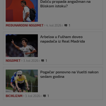
Daliću propada angažman na
Bliskom istoku?
MEĐUNARODNI NOGOMET
4. kol 2026
1
Arbeloa u Fulham doveo
napadača iz Real Madrida
NOGOMET
3. kol 2026
1
Pogačar ponovno na Vuelti nakon
sedam godina
BICIKLIZAM
3. kol 2026
1