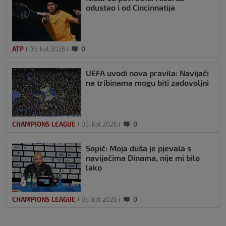
odustao i od Cincinnatija
ATP
05. kol 2026
0
UEFA uvodi nova pravila: Navijači
na tribinama mogu biti zadovoljni
CHAMPIONS LEAGUE
05. kol 2026
0
Sopić: Moja duša je pjevala s
navijačima Dinama, nije mi bilo
lako
CHAMPIONS LEAGUE
05. kol 2026
0