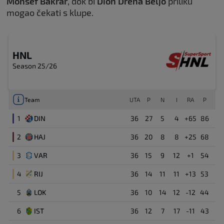
Monsef Bakrar
, dok bi
Dion Drena Beljo
priliku
mogao čekati s klupe.
HNL
Season 25/26
Team
UTA
P
N
I
RA
P
1
DIN
36
27
5
4
+65
86
2
HAJ
36
20
8
8
+25
68
3
VAR
36
15
9
12
+1
54
4
RIJ
36
14
11
11
+13
53
5
LOK
36
10
14
12
-12
44
6
IST
36
12
7
17
-11
43