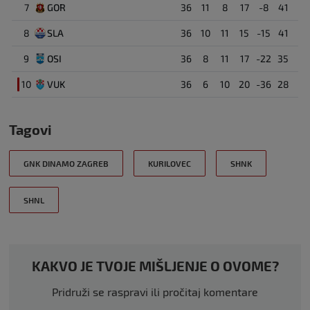
7
GOR
36
11
8
17
-8
41
8
SLA
36
10
11
15
-15
41
9
OSI
36
8
11
17
-22
35
10
VUK
36
6
10
20
-36
28
Tagovi
GNK DINAMO ZAGREB
KURILOVEC
SHNK
SHNL
KAKVO JE TVOJE MIŠLJENJE O OVOME?
Pridruži se raspravi ili pročitaj komentare