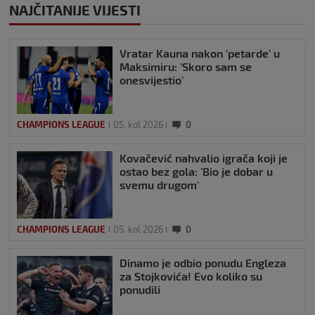
NAJČITANIJE VIJESTI
Vratar Kauna nakon 'petarde' u
Maksimiru: 'Skoro sam se
onesvijestio'
CHAMPIONS LEAGUE
05. kol 2026
0
Kovačević nahvalio igrača koji je
ostao bez gola: 'Bio je dobar u
svemu drugom'
CHAMPIONS LEAGUE
05. kol 2026
0
Dinamo je odbio ponudu Engleza
za Stojkovića! Evo koliko su
ponudili