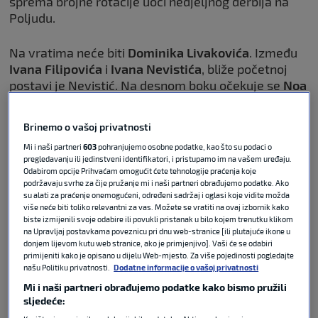
sprema brojne rotacije uoči nedjeljnog derbija na
Poljudu.
Na vratima neće biti
Dominika Livakovića
. Između
Ivana Filipovića
i
Ivana Nevistića
, bliže početnoj
postavi je Nevistić. Na desnom boku očekuje se
Noa
Mikić
, dok bi dio minuta mogao dobiti i
Paulo
Tabinas
.
Brinemo o vašoj privatnosti
Mi i naši partneri
603
pohranjujemo osobne podatke, kao što su podaci o
pregledavanju ili jedinstveni identifikatori, i pristupamo im na vašem uređaju.
Odabirom opcije Prihvaćam omogućit ćete tehnologije praćenja koje
Kovačević potvrdio novu ozljedu u
podržavaju svrhe za čije pružanje mi i naši partneri obrađujemo podatke. Ako
su alati za praćenje onemogućeni, određeni sadržaj i oglasi koje vidite možda
momčadi i poručio: ‘Priključio sam
više neće biti toliko relevantni za vas. Možete se vratiti na ovaj izbornik kako
4 ili 5 juniora’
biste izmijenili svoje odabire ili povukli pristanak u bilo kojem trenutku klikom
na Upravljaj postavkama poveznicu pri dnu web-stranice [ili plutajuće ikone u
donjem lijevom kutu web stranice, ako je primjenjivo]. Vaši će se odabiri
NOGOMET
03. ožu 2026
0
primijeniti kako je opisano u dijelu Web-mjesto. Za više pojedinosti pogledajte
našu Politiku privatnosti.
Dodatne informacije o vašoj privatnosti
Mi i naši partneri obrađujemo podatke kako bismo pružili
Nijemci: Dinamo je zainteresiran
sljedeće:
za hrvatskog stopera iz Cvajte