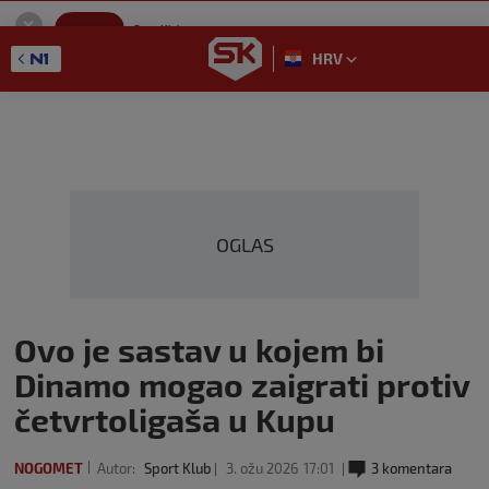
SportKlub
Instaliraj
Sport portal
HRV
GET - On the Google Play
OGLAS
Ovo je sastav u kojem bi
Dinamo mogao zaigrati protiv
četvrtoligaša u Kupu
NOGOMET
Autor:
Sport Klub
3. ožu 2026
17:01
3 komentara