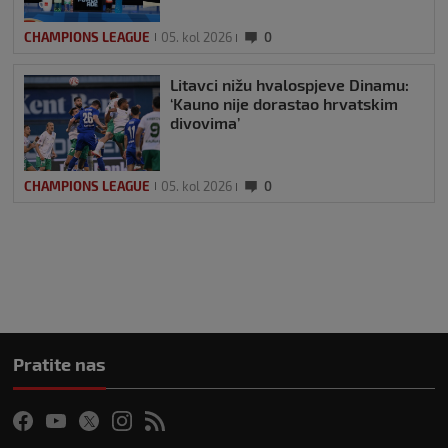
CHAMPIONS LEAGUE
05. kol 2026
0
Litavci nižu hvalospjeve Dinamu:
‘Kauno nije dorastao hrvatskim
divovima’
CHAMPIONS LEAGUE
05. kol 2026
0
Pratite nas