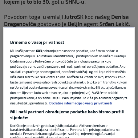
kojem je to bio 30. gol u SHNL-u.
Povodom toga, u emisiji
JutroSK
kod našeg
Denisa
Draganovića
gostovao je
Beljin
agent
Srđan Lakić
.
Nekadašnji hrvatski reprezentativac govorio je o
jučerašnjem derbiju, o odličnim igrama Belje, ali i o
Brinemo o vašoj privatnosti
mogućem transferu. Također, dotaknuo se i
eventualnog Beljinog poziva u
hrvatsku
Mi i naši partneri
603
pohranjujemo osobne podatke, kao što su podaci o
pregledavanju ili jedinstveni identifikatori, i pristupamo im na vašem uređaju.
reprezentaciju
za
Svjetsko prvenstvo
.
Odabirom opcije Prihvaćam omogućit ćete tehnologije praćenja koje
podržavaju svrhe za čije pružanje mi i naši partneri obrađujemo podatke. Ako
su alati za praćenje onemogućeni, određeni sadržaj i oglasi koje vidite možda
više neće biti toliko relevantni za vas. Možete se vratiti na ovaj izbornik kako
biste izmijenili svoje odabire ili povukli pristanak u bilo kojem trenutku klikom
Beljo: Izbornik Dalić će procijeniti
na Upravljaj postavkama poveznicu pri dnu web-stranice [ili plutajuće ikone u
zaslužujem li poziv u
donjem lijevom kutu web stranice, ako je primjenjivo]. Vaši će se odabiri
primijeniti kako je opisano u dijelu Web-mjesto. Za više pojedinosti pogledajte
reprezentaciju
našu Politiku privatnosti.
Dodatne informacije o vašoj privatnosti
Mi i naši partneri obrađujemo podatke kako bismo pružili
sljedeće:
NOGOMET
09. svi 2026
0
Korištenje preciznih geolokacijskih podataka. Aktivno skeniranje
karakteristika uređaja za identifikaciju. Pohrana i/ili pristup podacima na
uređaju. Personalizirano oglašavanje i sadržaj, mjerenje oglašavanja i
Kovačević: Hrvatski treneri
sadržaja, uvidi u publiku i razvoj usluga.