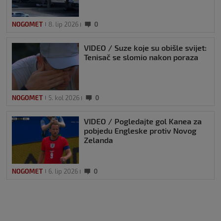
NOGOMET
8. lip 2026
0
VIDEO / Suze koje su obišle svijet:
Tenisač se slomio nakon poraza
NOGOMET
5. kol 2026
0
VIDEO / Pogledajte gol Kanea za
pobjedu Engleske protiv Novog
Zelanda
NOGOMET
6. lip 2026
0