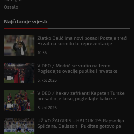
Ostalo
Najčitanije vijesti
Zlatko Dalić ima novi posao! Postaje treći
Hrvat na kormilu te reprezentacije
10:36
VIDEO / Modrić se vratio na teren!
Pogledajte ovacije publike i hrvatske
zastave na tribinama
5. kol 2026
VIDEO / Kakav zafrkant! Kapetan Turske
presadio je kosu, pogledajte kako se
Modrić našalio s njim
5. kol 2026
UŽIVO ŽALGIRIS – HAJDUK 2:5 Rapsodija
Splićana, Dalisson i Pukštas gotovo pa
osigurali playoff!