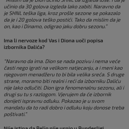
učinio da 30 golova izgleda lako zabiti. Naravno da
je SHNL teška liga, kroz prošle sezone se pokazalo
da je i 20 golova teško postići. Tako da mislim da je
on, kao i Dinamo, odigrao jaku dobru sezonu.”
Ima li nervoze kod Vas i Diona uoči popisa
izbornika Dalića?
“Naravno da ima. Dion se nada pozivu i nema veće
časti nego igrati na velikom natjecanju, a i meni kao
njegovom menadžeru to bi bila velika sreća. S druge
strane, moramo biti realni i reći da izborniku Daliću
nije lako odlučiti. Dion igra fenomenalnu sezonu, ali i
drugi su tu s razlogom. Vjerujem da će izbornik
donijeti ispravnu odluku. Pokazao je u svom
mandatu da to radi dobro i odluku koju donose treba
poštivati.”
Nije istina da Beljo nije uspio u Bundesligi…