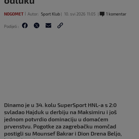
odluku
NOGOMET
Autor:
Sport Klub
10. svi 2026
11:05
1 komentar
Podijeli :
Dinamo je u 34. kolu SuperSport HNL-a s 2:0
svladao Hajduk u derbiju na Maksimiru i još
jednom potvrdio dominaciju u domaćem
prvenstvu. Pogotke za zagrebačku momčad
postigli su Mounsef Bakrar i Dion Drena Beljo,