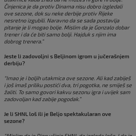
Činjenica je da protiv Dinama nisu dobro izgledali
ove sezone, dok su neke derbije protiv Rijeke
nesretno izgubili. Naravno da se sada postavlja
pitanje je li mogao bolje. Mislim da je Gonzalo dobar
trener i da će biti samo bolji. Hajduk s njim ima
dobrog trenera.”
Jeste li zadovoljni s Beljinom igrom u jučerašnjem
derbiju?
“Imao je i boljih utakmica ove sezone. Ali kad zabiješ
i još imaš priliku postići dva, tri pogotka, ne smiješ se
žaliti. To samo govori kakvu sezonu igra i uvijek sam
zadovoljan kad zabije pogodak.”
Je li SHNL loš ili je Beljo spektakularan ove
sezone?
“Mislim da je Dion učinio SHNL da izgleda loše. I da je