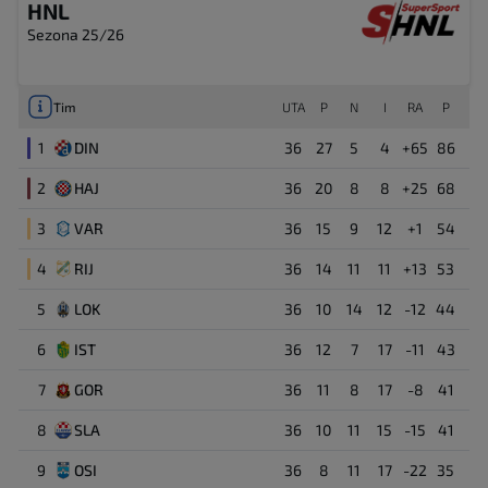
HNL
Sezona 25/26
Tim
UTA
P
N
I
RA
P
1
DIN
36
27
5
4
+65
86
2
HAJ
36
20
8
8
+25
68
3
VAR
36
15
9
12
+1
54
4
RIJ
36
14
11
11
+13
53
5
LOK
36
10
14
12
-12
44
6
IST
36
12
7
17
-11
43
7
GOR
36
11
8
17
-8
41
8
SLA
36
10
11
15
-15
41
9
OSI
36
8
11
17
-22
35