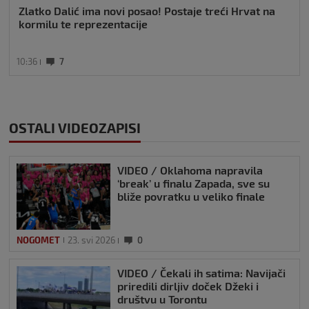
Zlatko Dalić ima novi posao! Postaje treći Hrvat na
kormilu te reprezentacije
10:36
7
OSTALI VIDEOZAPISI
VIDEO / Oklahoma napravila
‘break’ u finalu Zapada, sve su
bliže povratku u veliko finale
NOGOMET
23. svi 2026
0
VIDEO / Čekali ih satima: Navijači
priredili dirljiv doček Džeki i
društvu u Torontu