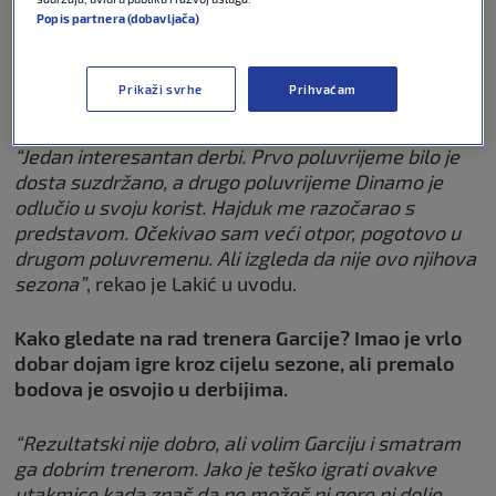
napravili su igrače za
Popis partnera (dobavljača)
reprezentaciju, a ne treneri druge
klase koji dolaze u SHNL
Prikaži svrhe
Prihvaćam
NOGOMET
09. svi 2026
0
“Jedan interesantan derbi. Prvo poluvrijeme bilo je
dosta suzdržano, a drugo poluvrijeme Dinamo je
odlučio u svoju korist. Hajduk me razočarao s
predstavom. Očekivao sam veći otpor, pogotovo u
drugom poluvremenu. Ali izgleda da nije ovo njihova
sezona”
, rekao je Lakić u uvodu.
Kako gledate na rad trenera Garcije? Imao je vrlo
dobar dojam igre kroz cijelu sezone, ali premalo
bodova je osvojio u derbijima.
“Rezultatski nije dobro, ali volim Garciju i smatram
ga dobrim trenerom. Jako je teško igrati ovakve
utakmice kada znaš da ne možeš ni gore ni dolje.