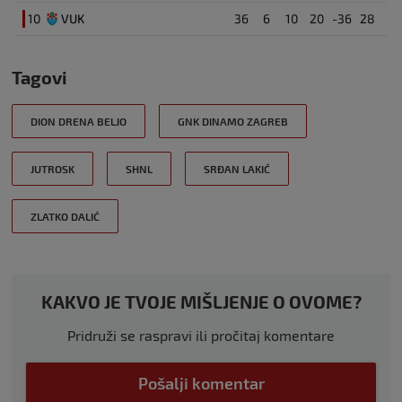
10
VUK
36
6
10
20
-36
28
Tagovi
DION DRENA BELJO
GNK DINAMO ZAGREB
JUTROSK
SHNL
SRĐAN LAKIĆ
ZLATKO DALIĆ
KAKVO JE TVOJE MIŠLJENJE O OVOME?
Pridruži se raspravi ili pročitaj komentare
Pošalji komentar