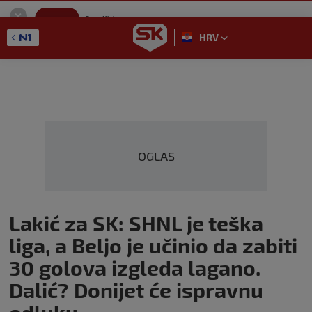
SportKlub
Instaliraj
Sport portal
HRV
GET - On the Google Play
OGLAS
Lakić za SK: SHNL je teška
liga, a Beljo je učinio da zabiti
30 golova izgleda lagano.
Dalić? Donijet će ispravnu