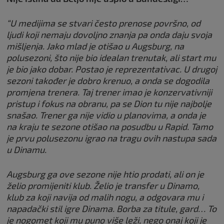
“U medijima se stvari često prenose površno, od
ljudi koji nemaju dovoljno znanja pa onda daju svoja
mišljenja. Jako mlad je otišao u Augsburg, na
polusezoni, što nije bio idealan trenutak, ali start mu
je bio jako dobar. Postao je reprezentativac. U drugoj
sezoni također je dobro krenuo, a onda se dogodila
promjena trenera. Taj trener imao je konzervativniji
pristup i fokus na obranu, pa se Dion tu nije najbolje
snašao. Trener ga nije vidio u planovima, a onda je
na kraju te sezone otišao na posudbu u Rapid. Tamo
je prvu polusezonu igrao na tragu ovih nastupa sada
u Dinamu.
Augsburg ga ove sezone nije htio prodati, ali on je
želio promijeniti klub. Želio je transfer u Dinamo,
klub za koji navija od malih nogu, a odgovara mu i
napadački stil igre Dinama. Borba za titule, gard… To
je nogomet koji mu puno više leži, nego onaj koji je