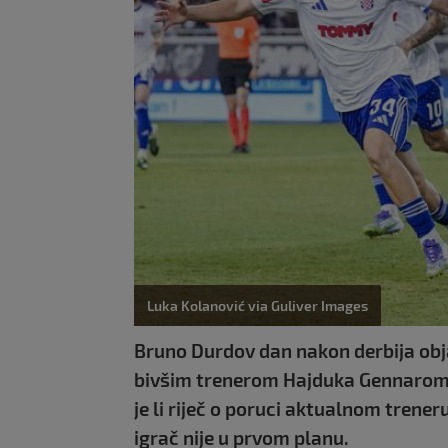
Luka Kolanović via Guliver Images
Bruno Durdov dan nakon derbija objavi
bivšim trenerom Hajduka Gennarom 
je li riječ o poruci aktualnom trener
igrač nije u prvom planu.