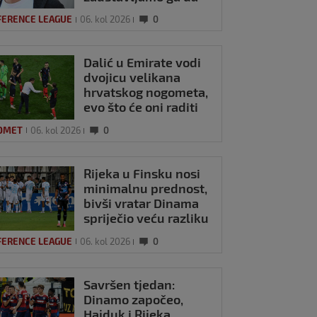
ne trenira tako'
FERENCE LEAGUE
06. kol 2026
0
Dalić u Emirate vodi
dvojicu velikana
hrvatskog nogometa,
evo što će oni raditi
OMET
06. kol 2026
0
Rijeka u Finsku nosi
minimalnu prednost,
bivši vratar Dinama
spriječio veću razliku
FERENCE LEAGUE
06. kol 2026
0
Savršen tjedan:
Dinamo započeo,
Hajduk i Rijeka