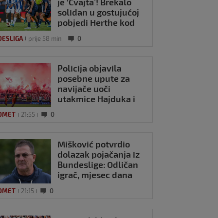
je ‘Cvajta’! Brekalo
solidan u gostujućoj
pobjedi Herthe kod
Bochuma
DESLIGA
prije 58 min
0
Policija objavila
posebne upute za
navijače uoči
utakmice Hajduka i
Istre
OMET
21:55
0
Mišković potvrdio
dolazak pojačanja iz
Bundeslige: Odličan
igrač, mjesec dana
smo pregovarali
OMET
21:15
0