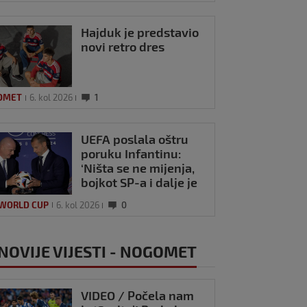
Hajduk je predstavio
novi retro dres
OMET
6. kol 2026
1
UEFA poslala oštru
poruku Infantinu:
‘Ništa se ne mijenja,
bojkot SP-a i dalje je
na snazi’
 WORLD CUP
6. kol 2026
0
NOVIJE VIJESTI - NOGOMET
VIDEO / Počela nam