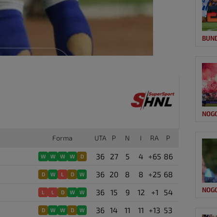
BUN
NOG
Forma
UTA
P
N
I
RA
P
36
27
5
4
+65
86
W
W
W
W
D
36
20
8
8
+25
68
D
W
L
D
W
NOG
36
15
9
12
+1
54
L
L
D
W
W
36
14
11
11
+13
53
D
W
W
D
W