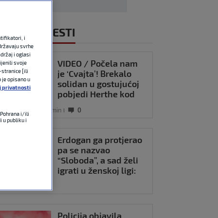
NOVIJE VIJESTI
fikatori, i
državaju svrhe
držaj i oglasi
VIDEO / Počela nam
jenili svoje
stranice [ili
je ‘Cvajta’! Brekalo
o je opisano u
solidan u gostujućoj
j privatnosti
pobjedi Herthe kod
Bochuma
DESLIGA
prije 58 min
0
Pohrana i/ili
 u publiku i
Erdogan ga protjerao
pa se nazvao
“Sloboda”, a sad želi
igrati u ženskoj ligi:
Jednaka prava za sve!
ARKA
22:14
0
Policija objavila