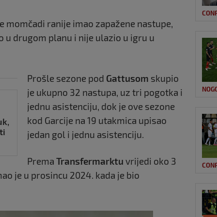
CON
j je momčadi ranije imao zapažene nastupe,
u drugom planu i nije ulazio u igru u
Prošle sezone pod
Gattusom
skupio
NOG
je ukupno 32 nastupa, uz tri pogotka i
jednu asistenciju, dok je ove sezone
kod Garcije na 19 utakmica upisao
uk,
ti
jedan gol i jednu asistenciju.
Prema
Transfermarktu
vrijedi oko 3
CON
mao je u prosincu 2024. kada je bio