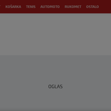
T
KOŠARKA
TENIS
AUTOMOTO
RUKOMET
OSTALO
OGLAS