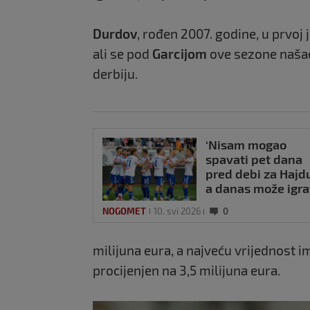
Durdov
, rođen 2007. godine, u prvo
ali se pod
Garcijom
ove sezone našao 
derbiju.
‘Nisam mogao
spavati pet dana
pred debi za Hajd
a danas može igra
tko god hoće’
NOGOMET
10. svi 2026
0
milijuna eura, a najveću vrijednost i
procijenjen na 3,5 milijuna eura.