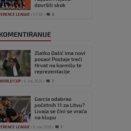
dovršili skok
Hrvatske na ljestvici
FERENCE LEAGUE
07:58
0
Uefe
KOMENTIRANIJE
Zlatko Dalić ima novi
posao! Postaje treći
Hrvat na kormilu te
reprezentacije
 WORLD CUP
6. kol 2026
7
Garcia odabrao
početnih 11 za Litvu?
Livaja se čini se vraća
na klupu
FERENCE LEAGUE
6. kol 2026
1