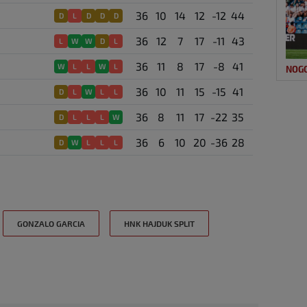
36
10
14
12
-12
44
D
L
D
D
D
36
12
7
17
-11
43
L
W
W
D
L
36
11
8
17
-8
41
W
L
L
W
L
NOG
36
10
11
15
-15
41
D
L
W
L
L
36
8
11
17
-22
35
D
L
L
L
W
36
6
10
20
-36
28
D
W
L
L
L
GONZALO GARCIA
HNK HAJDUK SPLIT