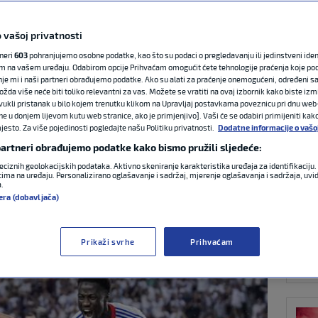
 vašoj privatnosti
NAJ
avom na
tneri
603
pohranjujemo osobne podatke, kao što su podaci o pregledavanju ili jedinstveni identi
m na vašem uređaju. Odabirom opcije Prihvaćam omogućit ćete tehnologije praćenja koje po
irektno prozvao
nje mi i naši partneri obrađujemo podatke. Ako su alati za praćenje onemogućeni, određeni sa
ožda više neće biti toliko relevantni za vas. Možete se vratiti na ovaj izbornik kako biste izmi
ovukli pristanak u bilo kojem trenutku klikom na Upravljaj postavkama poveznicu pri dnu web-
ne u donjem lijevom kutu web stranice, ako je primjenjivo]. Vaši će se odabiri primijeniti kak
esto. Za više pojedinosti pogledajte našu Politiku privatnosti.
Dodatne informacije o vašo
 partneri obrađujemo podatke kako bismo pružili sljedeće:
BUN
eciznih geolokacijskih podataka. Aktivno skeniranje karakteristika uređaja za identifikaciju. 
4 komentara
ima na uređaju. Personalizirano oglašavanje i sadržaj, mjerenje oglašavanja i sadržaja, uvidi
a.
era (dobavljača)
Prikaži svrhe
Prihvaćam
KOŠ