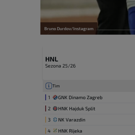
Bruno Durdov/Instagram
HNL
Sezona 25/26
Tim
1
GNK Dinamo Zagreb
2
HNK Hajduk Split
3
NK Varazdin
4
HNK Rijeka