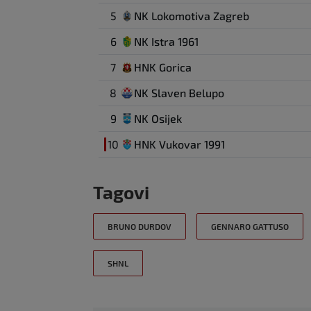
5
NK Lokomotiva Zagreb
6
NK Istra 1961
7
HNK Gorica
8
NK Slaven Belupo
9
NK Osijek
10
HNK Vukovar 1991
Tagovi
BRUNO DURDOV
GENNARO GATTUSO
SHNL