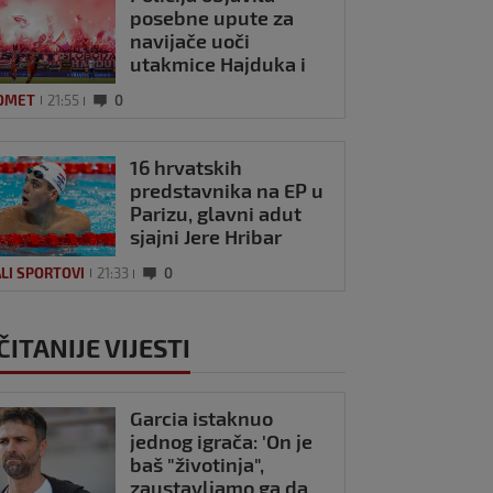
posebne upute za
navijače uoči
utakmice Hajduka i
Istre
OMET
21:55
0
16 hrvatskih
predstavnika na EP u
Parizu, glavni adut
sjajni Jere Hribar
LI SPORTOVI
21:33
0
ČITANIJE VIJESTI
Garcia istaknuo
jednog igrača: 'On je
baš "životinja",
zaustavljamo ga da