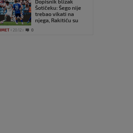
Dopisnik blizak
Šotičeku: Šego nije
trebao vikati na
njega, Rakitiću su
također svi bili
OMET
20:12
0
dinamovci…