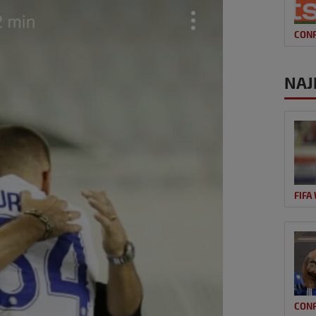
CON
NAJ
FIFA
CON