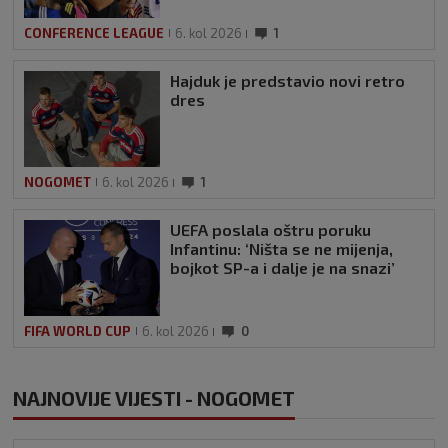
CONFERENCE LEAGUE
6. kol 2026
1
Hajduk je predstavio novi retro
dres
NOGOMET
6. kol 2026
1
UEFA poslala oštru poruku
Infantinu: ‘Ništa se ne mijenja,
bojkot SP-a i dalje je na snazi’
FIFA WORLD CUP
6. kol 2026
0
NAJNOVIJE VIJESTI - NOGOMET