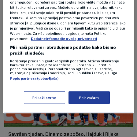
Pošalji
onemogućeni, određeni sadržaj i oglasi koje vidite možda više neće
biti toliko relevantni za vas. Možete se vratiti na ovaj izbornik kako
biste izmijenili svoje odabire ili povukli pristanak u bilo kojem
trenutku klikom na Upravljaj postavkama poveznicu pri dnu web-
stranice [ili plutajuće ikone u donjem lijevom kutu web stranice, ako
NAJČITANIJE VIJESTI - NOGOMET
je primjenjivo]. Vaši će se odabiri primijeniti kako je opisano u dijelu
Web-mjesto. Za više pojedinosti pogledajte našu Politiku
privatnosti.
Dodatne informacije o vašoj privatnosti
Mi i naši partneri obrađujemo podatke kako bismo
pružili sljedeće:
Korištenje preciznih geolokacijskih podataka. Aktivno skeniranje
karakteristika uređaja za identifikaciju. Pohrana i/ili pristup
podacima na uređaju. Personalizirano oglašavanje i sadržaj,
mjerenje oglašavanja i sadržaja, uvidi u publiku i razvoj usluga.
Popis partnera (dobavljača)
Prikaži svrhe
Prihvaćam
Savršen tjedan: Dinamo započeo, Hajduk i Rijeka