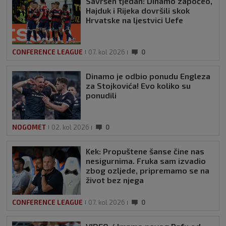
Savršen tjedan: Dinamo započeo,
Hajduk i Rijeka dovršili skok
Hrvatske na ljestvici Uefe
CONFERENCE LEAGUE
07. kol 2026
0
Dinamo je odbio ponudu Engleza
za Stojkovića! Evo koliko su
ponudili
NOGOMET
02. kol 2026
0
Kek: Propuštene šanse čine nas
nesigurnima. Fruka sam izvadio
zbog ozljede, pripremamo se na
život bez njega
CONFERENCE LEAGUE
07. kol 2026
0