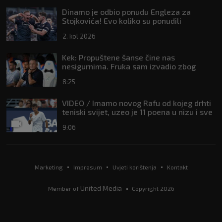
Dinamo je odbio ponudu Engleza za
Stojkovića! Evo koliko su ponudili
2. kol 2026
Kek: Propuštene šanse čine nas
nesigurnima. Fruka sam izvadio zbog
ozljede, pripremamo se na život bez njega
8:25
VIDEO / Imamo novog Rafu od kojeg drhti
teniski svijet, uzeo je 11 poena u nizu i sve
je bliži Topu 10
9:06
Marketing
Impresum
Uvjeti korištenja
Kontakt
United Media
Member of
Copyright 2026