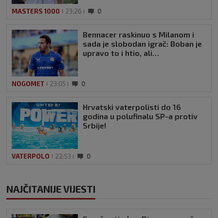
MASTERS 1000
23:26
0
Bennacer raskinuo s Milanom i
sada je slobodan igrač: Boban je
upravo to i htio, ali…
NOGOMET
23:05
0
Hrvatski vaterpolisti do 16
godina u polufinalu SP-a protiv
Srbije!
VATERPOLO
22:53
0
NAJČITANIJE VIJESTI