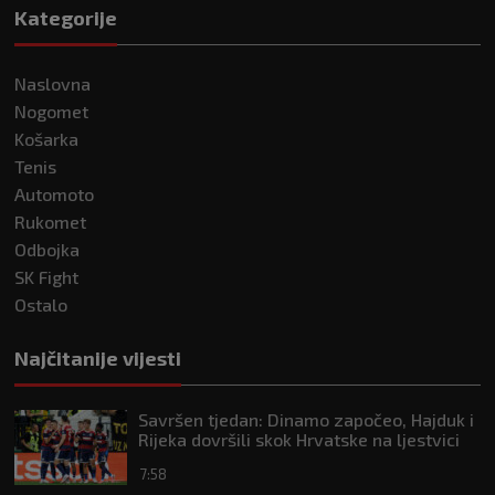
Kategorije
Naslovna
Nogomet
Košarka
Tenis
Automoto
Rukomet
Odbojka
SK Fight
Ostalo
Najčitanije vijesti
Savršen tjedan: Dinamo započeo, Hajduk i
Rijeka dovršili skok Hrvatske na ljestvici
Uefe
7:58