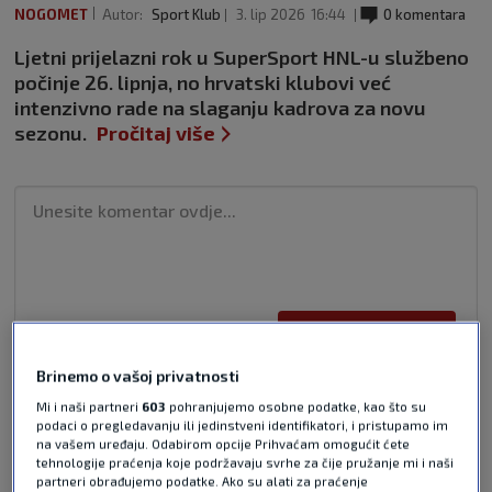
NOGOMET
Autor:
Sport Klub
3. lip 2026
16:44
0 komentara
Ljetni prijelazni rok u SuperSport HNL-u službeno
počinje 26. lipnja, no hrvatski klubovi već
intenzivno rade na slaganju kadrova za novu
sezonu.
Pročitaj više
Pošalji odgovor
Brinemo o vašoj privatnosti
Mi i naši partneri
603
pohranjujemo osobne podatke, kao što su
podaci o pregledavanju ili jedinstveni identifikatori, i pristupamo im
na vašem uređaju. Odabirom opcije Prihvaćam omogućit ćete
tehnologije praćenja koje podržavaju svrhe za čije pružanje mi i naši
partneri obrađujemo podatke. Ako su alati za praćenje