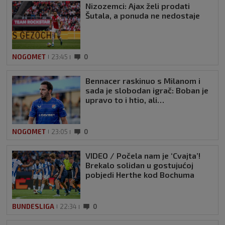
Nizozemci: Ajax želi prodati
Šutala, a ponuda ne nedostaje
NOGOMET
23:45
0
Bennacer raskinuo s Milanom i
sada je slobodan igrač: Boban je
upravo to i htio, ali…
NOGOMET
23:05
0
VIDEO / Počela nam je ‘Cvajta’!
Brekalo solidan u gostujućoj
pobjedi Herthe kod Bochuma
BUNDESLIGA
22:34
0