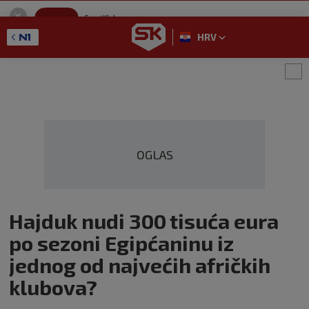
SportKlub
Instaliraj
Sport portal
HRV
GET - On the Google Play
OGLAS
Hajduk nudi 300 tisuća eura
po sezoni Egipćaninu iz
jednog od najvećih afričkih
klubova?