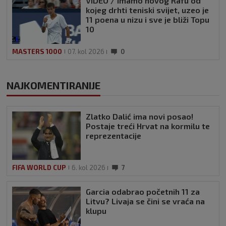
VIDEO / Imamo novog Rafu od
kojeg drhti teniski svijet, uzeo je
11 poena u nizu i sve je bliži Topu
10
MASTERS 1000
07. kol 2026
0
NAJKOMENTIRANIJE
Zlatko Dalić ima novi posao!
Postaje treći Hrvat na kormilu te
reprezentacije
FIFA WORLD CUP
6. kol 2026
7
Garcia odabrao početnih 11 za
Litvu? Livaja se čini se vraća na
klupu