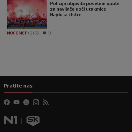
Policija objavila posebne upute
za navijače uoči utakmice
Hajduka i Istre
NOGOMET
21:55
0
Pratite nas