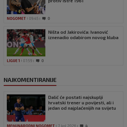
protiv Istre 1961
NOGOMET
09:45
0
Ništa od Jakirovića: Ivanović
iznenadio odabirom novog kluba
LIGUE 1
07:59
0
NAJKOMENTIRANIJE
Dalić će postati najskuplji
hrvatski trener u povijesti, ali i
jedan od najplaćenijih na svijetu
MEĐUNARODNI NOGOMET
7. kol 2026
4