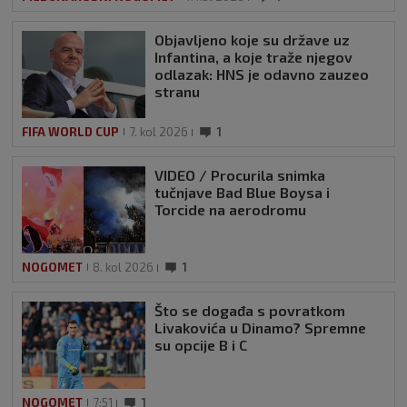
Objavljeno koje su države uz
Infantina, a koje traže njegov
odlazak: HNS je odavno zauzeo
stranu
FIFA WORLD CUP
7. kol 2026
1
VIDEO / Procurila snimka
tučnjave Bad Blue Boysa i
Torcide na aerodromu
NOGOMET
8. kol 2026
1
Što se događa s povratkom
Livakovića u Dinamo? Spremne
su opcije B i C
NOGOMET
7:51
1