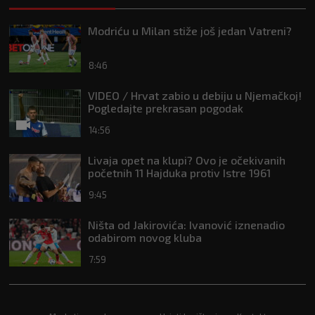
Modriću u Milan stiže još jedan Vatreni?
8:46
VIDEO / Hrvat zabio u debiju u Njemačkoj!
Pogledajte prekrasan pogodak
14:56
Livaja opet na klupi? Ovo je očekivanih
početnih 11 Hajduka protiv Istre 1961
9:45
Ništa od Jakirovića: Ivanović iznenadio
odabirom novog kluba
7:59