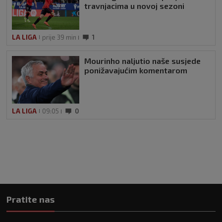
travnjacima u novoj sezoni
LA LIGA
prije 39 min
1
Mourinho naljutio naše susjede
ponižavajućim komentarom
LA LIGA
09:05
0
Pratite nas