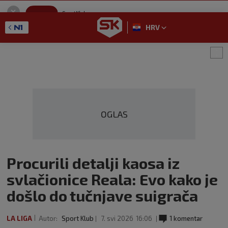
SportKlub
Instaliraj
Sport portal
HRV
GET - On the Google Play
OGLAS
Procurili detalji kaosa iz
svlačionice Reala: Evo kako je
došlo do tučnjave suigrača
LA LIGA
Autor:
Sport Klub
7. svi 2026
16:06
1 komentar