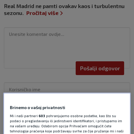
Real Madrid ne pamti ovakav kaos i turbulentnu
sezonu.
Pročitaj više
Pošalji odgovor
Brinemo o vašoj privatnosti
Pošalji
Mi i naši partneri
603
pohranjujemo osobne podatke, kao što su
podaci o pregledavanju ili jedinstveni identifikatori, i pristupamo im
na vašem uređaju. Odabirom opcije Prihvaćam omogućit ćete
tehnologije praćenja koje podržavaju svrhe za čije pružanje mi i naši