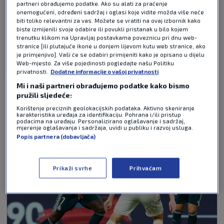
Wrd
partneri obrađujemo podatke. Ako su alati za praćenje
prije 4 mjeseci
onemogućeni, određeni sadržaj i oglasi koje vidite možda više neće
biti toliko relevantni za vas. Možete se vratiti na ovaj izbornik kako
KARMA je zajebana stvar i nek im se to događa baš
biste izmijenili svoje odabire ili povukli pristanak u bilo kojem
trenutku klikom na Upravljaj postavkama poveznicu pri dnu web-
mi je drago
stranice [ili plutajuće ikone u donjem lijevom kutu web stranice, ako
je primjenjivo]. Vaši će se odabiri primijeniti kako je opisano u dijelu
Web-mjesto. Za više pojedinosti pogledajte našu Politiku
Odgovor
privatnosti.
Dodatne informacije o vašoj privatnosti
Mi i naši partneri obrađujemo podatke kako bismo
pružili sljedeće:
NAJČITANIJE VIJESTI - LA LIGA
Korištenje preciznih geolokacijskih podataka. Aktivno skeniranje
karakteristika uređaja za identifikaciju. Pohrana i/ili pristup
podacima na uređaju. Personalizirano oglašavanje i sadržaj,
mjerenje oglašavanja i sadržaja, uvidi u publiku i razvoj usluga.
Popis partnera (dobavljača)
Prikaži svrhe
Prihvaćam