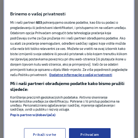
„Unutar vlade smo se dogovorili i kada je riječ o
bojkotu kažemo: to ne podržavamo“
, rekla je za
Brinemo o vašoj privatnosti
Süddeutsche Zeitung.
Mi i naši partneri
603
pohranjujemo osobne podatke, kao što su podaci o
pregledavanju ili jedinstveni identifikatori, i pristupamo im na vašem uređaju.
Odabirom opcije Prihvaćam omogućit ćete tehnologije praćenja koje
„Stajalište vlade je da na sport ne bi trebali utjecati
podržavaju svrhe za čije pružanje mi i naši partneri obrađujemo podatke. Ako
vanjskopolitički odnosi i da se oni ne smiju
su alati za praćenje onemogućeni, određeni sadržaj i oglasi koje vidite možda
instrumentalizirati. Osim toga, predstojeće Svjetsko
više neće biti toliko relevantni za vas. Možete se vratiti na ovaj izbornik kako
biste izmijenili svoje odabire ili povukli pristanak u bilo kojem trenutku klikom
prvenstvo neće se održati samo u SAD-u, već i u
na Upravljaj postavkama poveznicu pri dnu web-stranice [ili plutajuće ikone u
Kanadi i Meksiku“
, dodala je Schenderlein.ž
donjem lijevom kutu web stranice, ako je primjenjivo]. Vaši će se odabiri
primijeniti kako je opisano u dijelu Web-mjesto. Za više pojedinosti pogledajte
našu Politiku privatnosti.
Dodatne informacije o vašoj privatnosti
POVEZANO
Mi i naši partneri obrađujemo podatke kako bismo pružili
sljedeće:
Njemački nogometni savez protiv
Korištenje preciznih geolokacijskih podataka. Aktivno skeniranje
karakteristika uređaja za identifikaciju. Pohrana i/ili pristup podacima na
bojkota Svjetskog prvenstva
uređaju. Personalizirano oglašavanje i sadržaj, mjerenje oglašavanja i
sadržaja, uvidi u publiku i razvoj usluga.
Popis partnera (dobavljača)
FIFA WORLD CUP
04. velj 2026
0
Prikaži svrhe
Prihvaćam