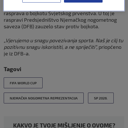
U Njemačkoj se od kraja prošle godine vodi
rasprava o bojkotu Svjetskog prvenstva. U toj je
raspravi Predsjedništvo Njemačkog nogometnog
saveza (DFB) zauzelo stav protiv bojkota.
„Vjerujemo u snagu povezivanja sporta. Naš je cilj tu
pozitivnu snagu iskoristiti, a ne spriječiti“,
priopćeno
je iz DFB-a.
Tagovi
FIFA WORLD CUP
NJEMAČKA NOGOMETNA REPREZENTACIJA
SP 2026.
KAKVO JE TVOJE MIŠLJENJE O OVOME?