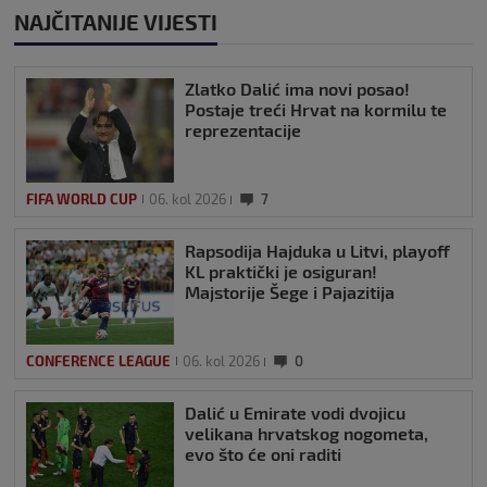
NAJČITANIJE VIJESTI
Zlatko Dalić ima novi posao!
Postaje treći Hrvat na kormilu te
reprezentacije
FIFA WORLD CUP
06. kol 2026
7
Rapsodija Hajduka u Litvi, playoff
KL praktički je osiguran!
Majstorije Šege i Pajazitija
CONFERENCE LEAGUE
06. kol 2026
0
Dalić u Emirate vodi dvojicu
velikana hrvatskog nogometa,
evo što će oni raditi