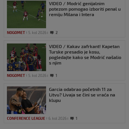
VIDEO / Modrić genijalnim
potezom pomogao izboriti penal u
remiju Milana i Intera
NOGOMET
5. kol 2026
2
VIDEO / Kakav zafrkant! Kapetan
Turske presadio je kosu,
pogledajte kako se Modrić našalio
s njim
NOGOMET
5. kol 2026
1
Garcia odabrao početnih 11 za
Litvu? Livaja se čini se vraća na
klupu
CONFERENCE LEAGUE
6. kol 2026
1