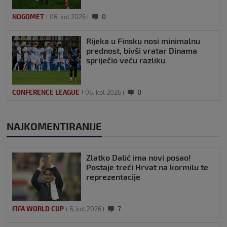
NOGOMET
06. kol 2026
0
Rijeka u Finsku nosi minimalnu
prednost, bivši vratar Dinama
spriječio veću razliku
CONFERENCE LEAGUE
06. kol 2026
0
NAJKOMENTIRANIJE
Zlatko Dalić ima novi posao!
Postaje treći Hrvat na kormilu te
reprezentacije
FIFA WORLD CUP
6. kol 2026
7