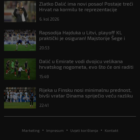
Zlatko Dalić ima novi posao! Postaje treći
Hrvat na kormilu te reprezentacije
6. kol 2026
Rapsodija Hajduka u Litvi, playoff KL
praktički je osiguran! Majstorije Šege i
Pajazitija
20:53
Dalić u Emirate vodi dvojicu velikana
hrvatskog nogometa, evo što će oni raditi
15:49
Rijeka u Finsku nosi minimalnu prednost,
bivši vratar Dinama spriječio veću razliku
22:41
Marketing
Impresum
Uvjeti korištenja
Kontakt