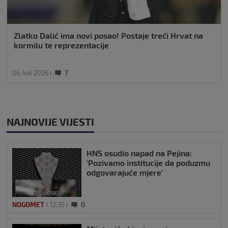
Zlatko Dalić ima novi posao! Postaje treći Hrvat na
kormilu te reprezentacije
06. kol 2026
7
NAJNOVIJE VIJESTI
HNS osudio napad na Pejina:
‘Pozivamo institucije da poduzmu
odgovarajuće mjere’
NOGOMET
12:35
0