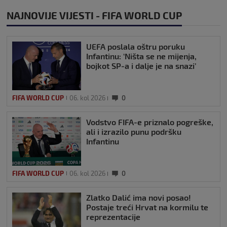
NAJNOVIJE VIJESTI - FIFA WORLD CUP
UEFA poslala oštru poruku
Infantinu: ‘Ništa se ne mijenja,
bojkot SP-a i dalje je na snazi’
FIFA WORLD CUP
06. kol 2026
0
Vodstvo FIFA-e priznalo pogreške,
ali i izrazilo punu podršku
Infantinu
FIFA WORLD CUP
06. kol 2026
0
Zlatko Dalić ima novi posao!
Postaje treći Hrvat na kormilu te
reprezentacije