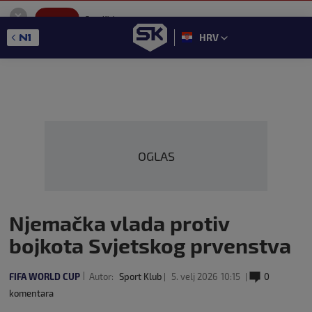
SportKlub
Instaliraj
Sport portal
HRV
GET - On the Google Play
OGLAS
Njemačka vlada protiv
bojkota Svjetskog prvenstva
FIFA WORLD CUP
Autor:
Sport Klub
5. velj 2026
10:15
0
komentara