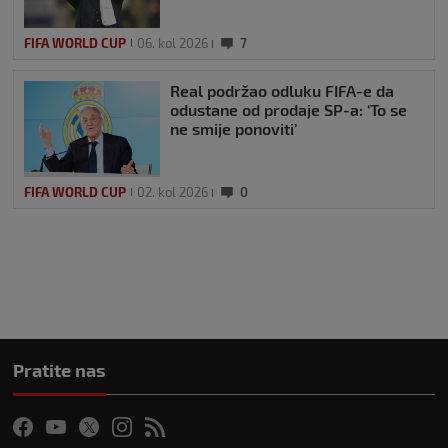
FIFA WORLD CUP
06. kol 2026
7
Real podržao odluku FIFA-e da
odustane od prodaje SP-a: ‘To se
ne smije ponoviti’
FIFA WORLD CUP
02. kol 2026
0
Pratite nas