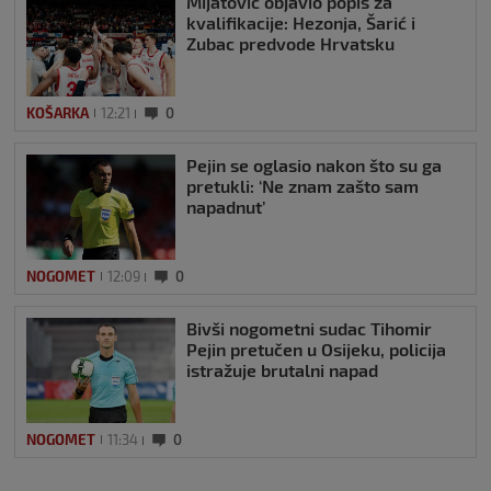
Mijatović objavio popis za
kvalifikacije: Hezonja, Šarić i
Zubac predvode Hrvatsku
KOŠARKA
12:21
0
Pejin se oglasio nakon što su ga
pretukli: ‘Ne znam zašto sam
napadnut’
NOGOMET
12:09
0
Bivši nogometni sudac Tihomir
Pejin pretučen u Osijeku, policija
istražuje brutalni napad
NOGOMET
11:34
0