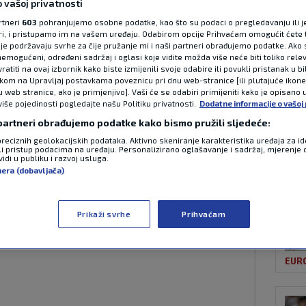
 vašoj privatnosti
rtneri
603
pohranjujemo osobne podatke, kao što su podaci o pregledavanju ili j
ori, i pristupamo im na vašem uređaju. Odabirom opcije Prihvaćam omogućit ćete 
NAJ
zašto je plakao:
je podržavaju svrhe za čije pružanje mi i naši partneri obrađujemo podatke. Ako s
emogućeni, određeni sadržaj i oglasi koje vidite možda više neće biti toliko relev
atiti na ovaj izbornik kako biste izmijenili svoje odabire ili povukli pristanak u b
 suigrače’
ikom na Upravljaj postavkama poveznicu pri dnu web-stranice [ili plutajuće ikon
u web stranice, ako je primjenjivo]. Vaši će se odabiri primijeniti kako je opisano 
više pojedinosti pogledajte našu Politiku privatnosti.
Dodatne informacije o vašoj 
 partneri obrađujemo podatke kako bismo pružili sljedeće:
11:19
1 komentar
preciznih geolokacijskih podataka. Aktivno skeniranje karakteristika uređaja za ide
li pristup podacima na uređaju. Personalizirano oglašavanje i sadržaj, mjerenje 
ATP
vakog dana donosi novog kandidata za
idi u publiku i razvoj usluga.
nera (dobavljača)
dramatičnoj osmini finala odigrali
sano u povijest.
Pročitaj više
Prikaži svrhe
Prihvaćam
EUR