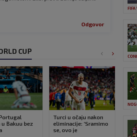
FIFA
Odgovor
WORLD CUP
CON
NOG
Portugal
Turci u očaju nakon
Pred
n u Bakuu bez
eliminacije: 'Sramimo
'Fif
a
se, ovo je
pa s
neprihvatljivo'
pod 