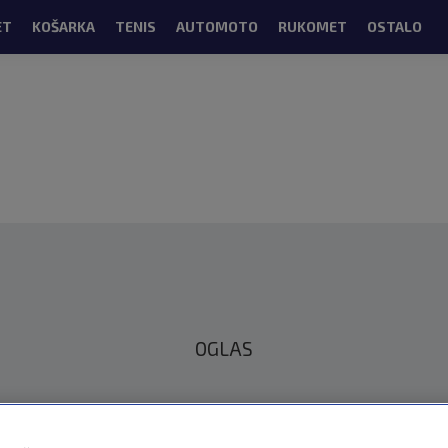
ET
KOŠARKA
TENIS
AUTOMOTO
RUKOMET
OSTALO
OGLAS