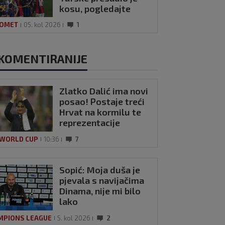
rp 2026
0
kosu, pogledajte
kako se Modrić
OMET
05. kol 2026
1
našalio s njim
KOMENTIRANIJE
Zlatko Dalić ima novi
posao! Postaje treći
Hrvat na kormilu te
reprezentacije
 WORLD CUP
10:36
7
Sopić: Moja duša je
pjevala s navijačima
Dinama, nije mi bilo
lako
MPIONS LEAGUE
5. kol 2026
2