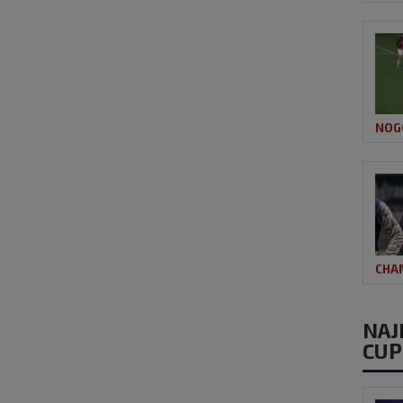
NOG
CHA
NAJ
CUP