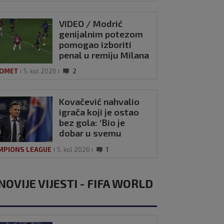
VIDEO / Modrić
genijalnim potezom
pomogao izboriti
penal u remiju Milana
i Intera
OMET
5. kol 2026
2
Kovačević nahvalio
igrača koji je ostao
bez gola: ‘Bio je
dobar u svemu
drugom’
MPIONS LEAGUE
5. kol 2026
1
NOVIJE VIJESTI - FIFA WORLD