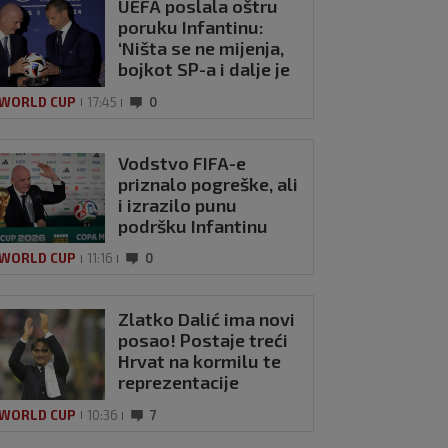
UEFA poslala oštru
poruku Infantinu:
‘Ništa se ne mijenja,
bojkot SP-a i dalje je
na snazi’
 WORLD CUP
17:45
0
Vodstvo FIFA-e
priznalo pogreške, ali
i izrazilo punu
podršku Infantinu
 WORLD CUP
11:16
0
Zlatko Dalić ima novi
posao! Postaje treći
Hrvat na kormilu te
reprezentacije
 WORLD CUP
10:36
7