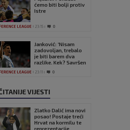
ćemo biti bolji protiv
Istre
FERENCE LEAGUE
23:15
0
Janković: ‘Nisam
zadovoljan, trebalo
je biti barem dva
razlike. Kek? Savršen
trener’
FERENCE LEAGUE
23:11
0
ČITANIJE VIJESTI
Zlatko Dalić ima novi
posao! Postaje treći
Hrvat na kormilu te
reprezentacije