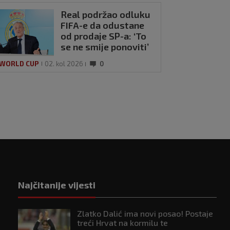
Real podržao odluku
FIFA-e da odustane
od prodaje SP-a: ‘To
se ne smije ponoviti’
 WORLD CUP
02. kol 2026
0
Najčitanije vijesti
Zlatko Dalić ima novi posao! Postaje
treći Hrvat na kormilu te