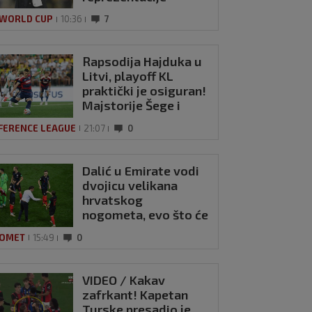
 WORLD CUP
10:36
7
Rapsodija Hajduka u
Litvi, playoff KL
praktički je osiguran!
Majstorije Šege i
Pajazitija
FERENCE LEAGUE
21:07
0
Dalić u Emirate vodi
dvojicu velikana
hrvatskog
nogometa, evo što će
oni raditi
OMET
15:49
0
sjednik La Lige:
VIDEO / Kakav
a je režirala farsu
zafrkant! Kapetan
kandal gurnula
Turske presadio je
tepih'