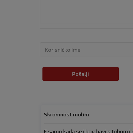
Pošalji
Skromnost molim
E samo kada se i bog bavi s tobom i