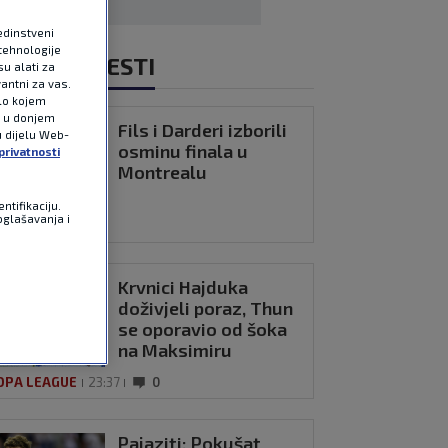
edinstveni
tehnologije
NOVIJE VIJESTI
u alati za
antni za vas.
ilo kojem
e u donjem
Fils i Darderi izborili
u dijelu Web-
osminu finala u
privatnosti
Montrealu
ntifikaciju.
oglašavanja i
23:42
0
Krvnici Hajduka
doživjeli poraz, Thun
se oporavio od šoka
na Maksimiru
OPA LEAGUE
23:37
0
Pajaziti: Pokušat