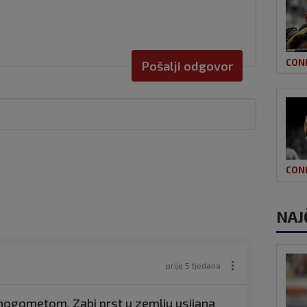
CON
Pošalji odgovor
CON
NAJ
prije 5 tjedana
 nogometom. Zabi prst u zemlju usijana