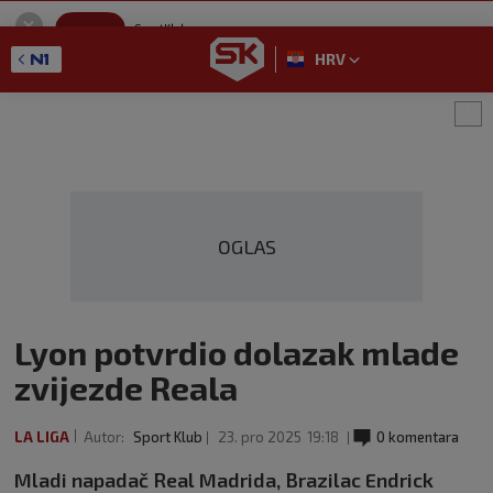
SportKlub
Instaliraj
Sport portal
HRV
GET - On the Google Play
OGLAS
Lyon potvrdio dolazak mlade
zvijezde Reala
LA LIGA
Autor:
Sport Klub
23. pro 2025
19:18
0 komentara
Mladi napadač Real Madrida, Brazilac Endrick