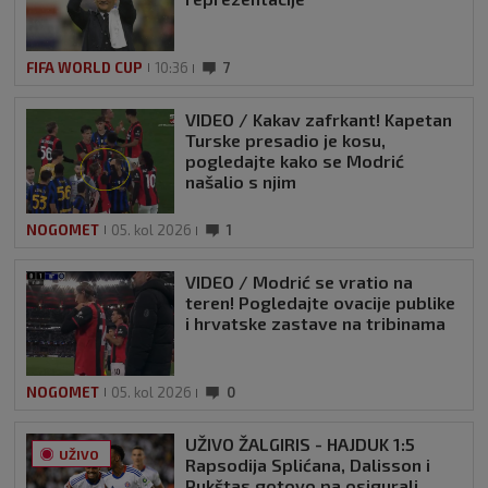
FIFA WORLD CUP
10:36
7
VIDEO / Kakav zafrkant! Kapetan
Turske presadio je kosu,
pogledajte kako se Modrić
našalio s njim
NOGOMET
05. kol 2026
1
VIDEO / Modrić se vratio na
teren! Pogledajte ovacije publike
i hrvatske zastave na tribinama
NOGOMET
05. kol 2026
0
UŽIVO ŽALGIRIS - HAJDUK 1:5
UŽIVO
Rapsodija Splićana, Dalisson i
Pukštas gotovo pa osigurali