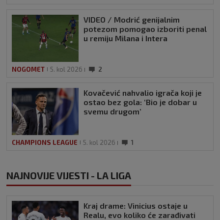
VIDEO / Modrić genijalnim
potezom pomogao izboriti penal
u remiju Milana i Intera
NOGOMET
5. kol 2026
2
Kovačević nahvalio igrača koji je
ostao bez gola: ‘Bio je dobar u
svemu drugom’
CHAMPIONS LEAGUE
5. kol 2026
1
NAJNOVIJE VIJESTI - LA LIGA
Kraj drame: Vinicius ostaje u
Realu, evo koliko će zarađivati