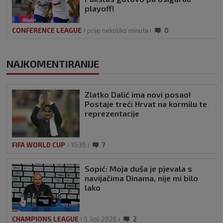
playoff!
CONFERENCE LEAGUE
prije nekoliko minuta
0
NAJKOMENTIRANIJE
Zlatko Dalić ima novi posao!
Postaje treći Hrvat na kormilu te
reprezentacije
FIFA WORLD CUP
10:36
7
Sopić: Moja duša je pjevala s
navijačima Dinama, nije mi bilo
lako
CHAMPIONS LEAGUE
5. kol 2026
2