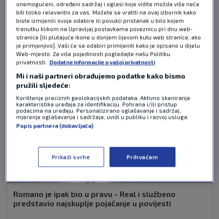
onemogućeni, određeni sadržaj i oglasi koje vidite možda više neće
biti toliko relevantni za vas. Možete se vratiti na ovaj izbornik kako
biste izmijenili svoje odabire ili povukli pristanak u bilo kojem
NAJČITANIJE VIJESTI - LA LIGA
trenutku klikom na Upravljaj postavkama poveznicu pri dnu web-
stranice [ili plutajuće ikone u donjem lijevom kutu web stranice, ako
je primjenjivo]. Vaši će se odabiri primijeniti kako je opisano u dijelu
Web-mjesto. Za više pojedinosti pogledajte našu Politiku
privatnosti.
Dodatne informacije o vašoj privatnosti
Mi i naši partneri obrađujemo podatke kako bismo
pružili sljedeće:
Korištenje preciznih geolokacijskih podataka. Aktivno skeniranje
karakteristika uređaja za identifikaciju. Pohrana i/ili pristup
podacima na uređaju. Personalizirano oglašavanje i sadržaj,
mjerenje oglašavanja i sadržaja, uvidi u publiku i razvoj usluga.
Popis partnera (dobavljača)
Prikaži svrhe
Prihvaćam
Romano je ipak bio u pravu - Real i službeno
predstavio najskuplje pojačanje u povijesti