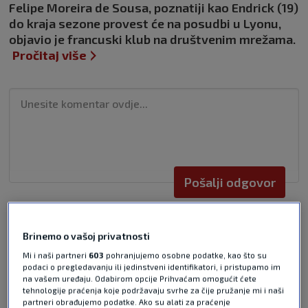
Felipe Moreira de Sousa, poznatiji kao Endrick (19)
do kraja sezone provest će na posudbi u Lyonu,
objavio je francuski klub na društvenim mrežama.
Pročitaj više
Pošalji odgovor
Brinemo o vašoj privatnosti
Mi i naši partneri
603
pohranjujemo osobne podatke, kao što su
podaci o pregledavanju ili jedinstveni identifikatori, i pristupamo im
na vašem uređaju. Odabirom opcije Prihvaćam omogućit ćete
Pošalji
tehnologije praćenja koje podržavaju svrhe za čije pružanje mi i naši
partneri obrađujemo podatke. Ako su alati za praćenje