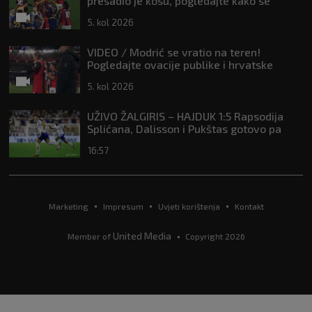
presadio je kosu, pogledajte kako se
Modrić našalio s njim
5. kol 2026
VIDEO / Modrić se vratio na teren!
Pogledajte ovacije publike i hrvatske
zastave na tribinama
5. kol 2026
UŽIVO ŽALGIRIS – HAJDUK 1:5 Rapsodija
Splićana, Dalisson i Pukštas gotovo pa
osigurali playoff!
16:57
Marketing
Impresum
Uvjeti korištenja
Kontakt
United Media
Member of
Copyright 2026