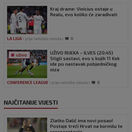
Kraj drame: Vinicius ostaje u
Realu, evo koliko će zarađivati
LA LIGA
prije nekoliko minuta
0
UŽIVO RIJEKA – ILVES (20:45)
UŽIVO
Stigli sastavi, evo s kojih 11 Kek
ide po nastavak pobjedničkog
niza
CONFERENCE LEAGUE
prije nekoliko minuta
0
NAJČITANIJE VIJESTI
Zlatko Dalić ima novi posao!
Postaje treći Hrvat na kormilu te
reprezentacije