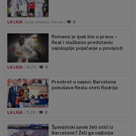
LA LIGA
prije nekoliko minuta
0
Romano je ipak bio u pravu –
Real i službeno predstavio
najskuplje pojačanje u povijesti
LA LIGA
16:29
0
Preokret u najavi: Barcelona
pokušava Realu oteti Rodrija
LA LIGA
15:28
0
Španjolski junak želi otići iz
Barcelone? Želi ga najbolja