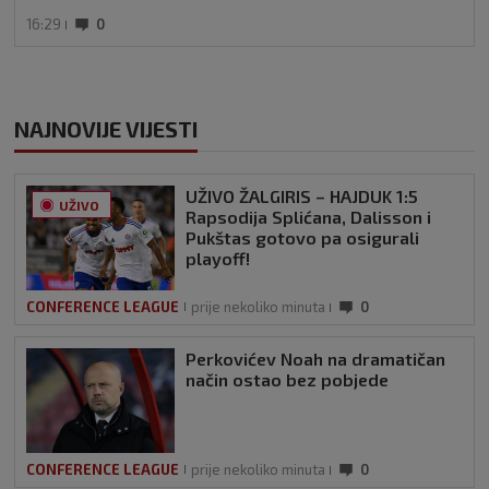
16:29
0
NAJNOVIJE VIJESTI
UŽIVO ŽALGIRIS – HAJDUK 1:5
UŽIVO
Rapsodija Splićana, Dalisson i
Pukštas gotovo pa osigurali
playoff!
CONFERENCE LEAGUE
prije nekoliko minuta
0
Perkovićev Noah na dramatičan
način ostao bez pobjede
CONFERENCE LEAGUE
prije nekoliko minuta
0