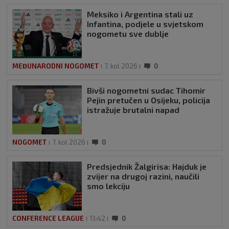
Meksiko i Argentina stali uz
Infantina, podjele u svjetskom
nogometu sve dublje
MEĐUNARODNI NOGOMET
7. kol 2026
0
Bivši nogometni sudac Tihomir
Pejin pretučen u Osijeku, policija
istražuje brutalni napad
NOGOMET
7. kol 2026
0
Predsjednik Žalgirisa: Hajduk je
zvijer na drugoj razini, naučili
smo lekciju
CONFERENCE LEAGUE
13:42
0