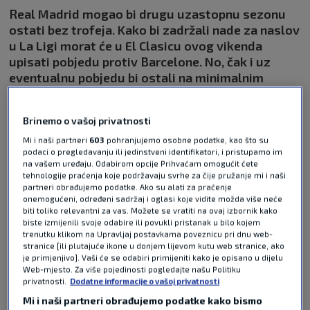
Real Madrid mogao bi drugu uzastopnu sezonu
ostati bez trofeja. Kako bi zadržali nade za naslov
u La Ligi morat će u El Clasicu ovog vikenda
upisati pobjedu protiv Barcelone. No, čak i uz
eventualnu pobjedu bi ostali na minimalnim
šansama za naslov.
Pročitaj više
Brinemo o vašoj privatnosti
Mi i naši partneri
603
pohranjujemo osobne podatke, kao što su
podaci o pregledavanju ili jedinstveni identifikatori, i pristupamo im
na vašem uređaju. Odabirom opcije Prihvaćam omogućit ćete
tehnologije praćenja koje podržavaju svrhe za čije pružanje mi i naši
partneri obrađujemo podatke. Ako su alati za praćenje
onemogućeni, određeni sadržaj i oglasi koje vidite možda više neće
biti toliko relevantni za vas. Možete se vratiti na ovaj izbornik kako
Pošalji odgovor
biste izmijenili svoje odabire ili povukli pristanak u bilo kojem
trenutku klikom na Upravljaj postavkama poveznicu pri dnu web-
stranice [ili plutajuće ikone u donjem lijevom kutu web stranice, ako
je primjenjivo]. Vaši će se odabiri primijeniti kako je opisano u dijelu
Web-mjesto. Za više pojedinosti pogledajte našu Politiku
privatnosti.
Dodatne informacije o vašoj privatnosti
Mi i naši partneri obrađujemo podatke kako bismo