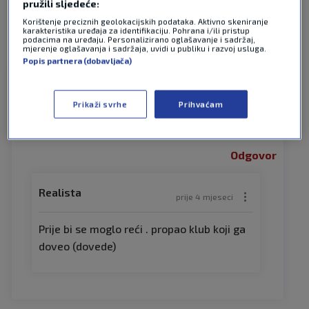
pružili sljedeće:
Pošalji
Korištenje preciznih geolokacijskih podataka. Aktivno skeniranje
karakteristika uređaja za identifikaciju. Pohrana i/ili pristup
podacima na uređaju. Personalizirano oglašavanje i sadržaj,
mjerenje oglašavanja i sadržaja, uvidi u publiku i razvoj usluga.
2 KOMENTARA
Najnovije
Popis partnera (dobavljača)
Wrd
prije 4 mjeseci
Prikaži svrhe
Prihvaćam
Propali nogometaš
Odgovor
Realista
prije 4 mjeseci
Prije bi se moglo reći . propao klub koji ga
doveo (dovede)