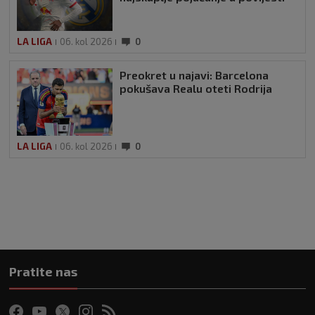
LA LIGA
06. kol 2026
0
Preokret u najavi: Barcelona
pokušava Realu oteti Rodrija
LA LIGA
06. kol 2026
0
Pratite nas