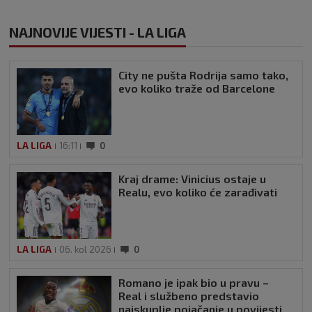
NAJNOVIJE VIJESTI - LA LIGA
City ne pušta Rodrija samo tako,
evo koliko traže od Barcelone
LA LIGA
16:11
0
Kraj drame: Vinicius ostaje u
Realu, evo koliko će zarađivati
LA LIGA
06. kol 2026
0
Romano je ipak bio u pravu –
Real i službeno predstavio
najskuplje pojačanje u povijesti