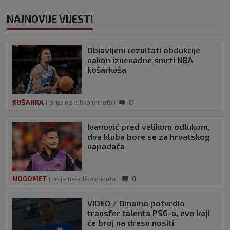
NAJNOVIJE VIJESTI
Objavljeni rezultati obdukcije
nakon iznenadne smrti NBA
košarkaša
KOŠARKA
prije nekoliko minuta
0
Ivanović pred velikom odlukom,
dva kluba bore se za hrvatskog
napadača
NOGOMET
prije nekoliko minuta
0
VIDEO / Dinamo potvrdio
transfer talenta PSG-a, evo koji
će broj na dresu nositi