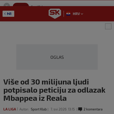
SportKlub
Instaliraj
Sport portal
HRV
GET - On the Google Play
OGLAS
Više od 30 milijuna ljudi
potpisalo peticiju za odlazak
Mbappea iz Reala
LA LIGA
Autor:
Sport Klub
7. svi 2026
13:15
2 komentara