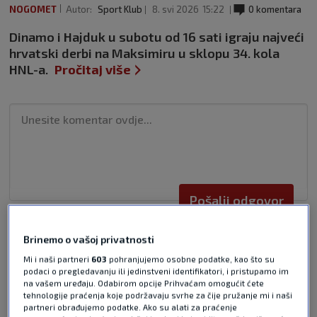
NOGOMET
Autor:
Sport Klub
8. svi 2026
15:22
0 komentara
Dinamo i Hajduk u subotu od 16 sati igraju najveći
hrvatski derbi na Maksimiru u sklopu 34. kola
HNL-a.
Pročitaj više
Pošalji odgovor
Brinemo o vašoj privatnosti
Mi i naši partneri
603
pohranjujemo osobne podatke, kao što su
podaci o pregledavanju ili jedinstveni identifikatori, i pristupamo im
na vašem uređaju. Odabirom opcije Prihvaćam omogućit ćete
tehnologije praćenja koje podržavaju svrhe za čije pružanje mi i naši
Pošalji
partneri obrađujemo podatke. Ako su alati za praćenje