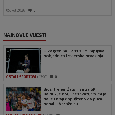
05. kol 2026
0
NAJNOVIJE VIJESTI
U Zagreb na EP stižu olimpijska
pobjednica i svjetska prvakinja
OSTALI SPORTOVI
13:07
0
Bivši trener Žalgirisa za SK:
Hajduk je bolji, neshvatljivo mi je
da je Livaji dopušteno da puca
penal u Varaždinu
CONFERENCE LEAGUE
12:40
0