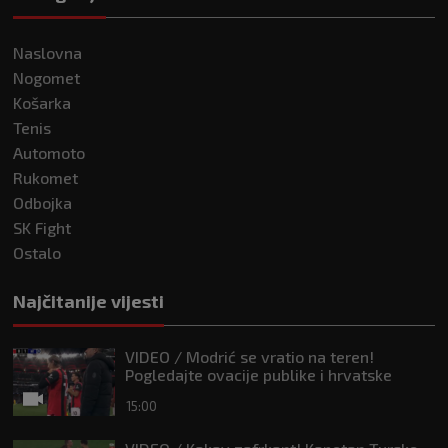
Naslovna
Nogomet
Košarka
Tenis
Automoto
Rukomet
Odbojka
SK Fight
Ostalo
Najčitanije vijesti
VIDEO / Modrić se vratio na teren!
Pogledajte ovacije publike i hrvatske
zastave na tribinama
15:00