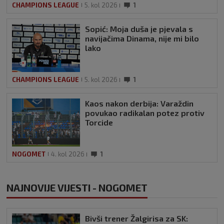
CHAMPIONS LEAGUE
5. kol 2026
1
Sopić: Moja duša je pjevala s
navijačima Dinama, nije mi bilo
lako
CHAMPIONS LEAGUE
5. kol 2026
1
Kaos nakon derbija: Varaždin
povukao radikalan potez protiv
Torcide
NOGOMET
4. kol 2026
1
NAJNOVIJE VIJESTI - NOGOMET
Bivši trener Žalgirisa za SK: