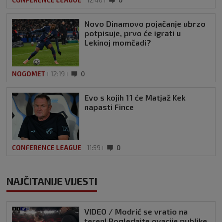
Novo Dinamovo pojačanje ubrzo
potpisuje, prvo će igrati u
Lekinoj momčadi?
NOGOMET
12:19
0
Evo s kojih 11 će Matjaž Kek
napasti Fince
CONFERENCE LEAGUE
11:59
0
NAJČITANIJE VIJESTI
VIDEO / Modrić se vratio na
teren! Pogledajte ovacije publike