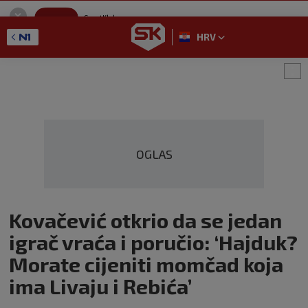
SportKlub
Instaliraj
Sport portal
HRV
GET - On the Google Play
OGLAS
Kovačević otkrio da se jedan
igrač vraća i poručio: ‘Hajduk?
Morate cijeniti momčad koja
ima Livaju i Rebića’