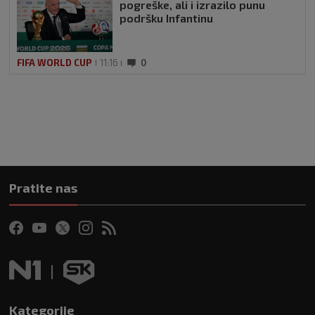
pogreške, ali i izrazilo punu
podršku Infantinu
FIFA WORLD CUP
11:16
0
Pratite nas
Kategorije