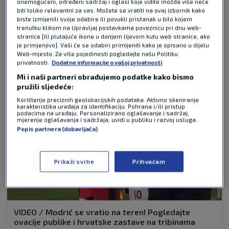
onemogućeni, određeni sadržaj i oglasi koje vidite možda više neće
biti toliko relevantni za vas. Možete se vratiti na ovaj izbornik kako
biste izmijenili svoje odabire ili povukli pristanak u bilo kojem
trenutku klikom na Upravljaj postavkama poveznicu pri dnu web-
NAJČITANIJE VIJESTI - NOGOMET
stranice [ili plutajuće ikone u donjem lijevom kutu web stranice, ako
je primjenjivo]. Vaši će se odabiri primijeniti kako je opisano u dijelu
Web-mjesto. Za više pojedinosti pogledajte našu Politiku
privatnosti.
Dodatne informacije o vašoj privatnosti
Mi i naši partneri obrađujemo podatke kako bismo
pružili sljedeće:
Korištenje preciznih geolokacijskih podataka. Aktivno skeniranje
karakteristika uređaja za identifikaciju. Pohrana i/ili pristup
podacima na uređaju. Personalizirano oglašavanje i sadržaj,
mjerenje oglašavanja i sadržaja, uvidi u publiku i razvoj usluga.
Popis partnera (dobavljača)
Prikaži svrhe
Prihvaćam
VIDEO / Modrić se vratio na teren! Pogledajte
ovacije publike i hrvatske zastave na tribinama