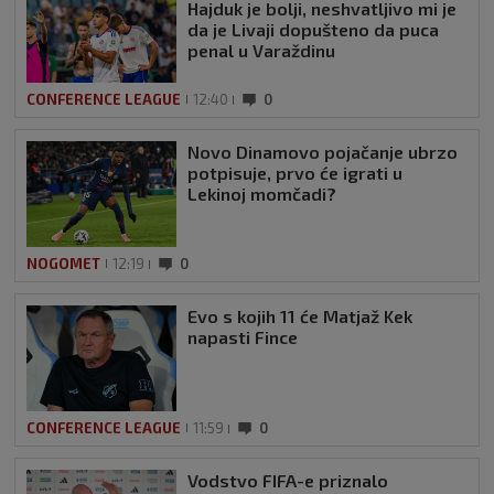
Hajduk je bolji, neshvatljivo mi je
da je Livaji dopušteno da puca
penal u Varaždinu
CONFERENCE LEAGUE
12:40
0
Novo Dinamovo pojačanje ubrzo
potpisuje, prvo će igrati u
Lekinoj momčadi?
NOGOMET
12:19
0
Evo s kojih 11 će Matjaž Kek
napasti Fince
CONFERENCE LEAGUE
11:59
0
Vodstvo FIFA-e priznalo