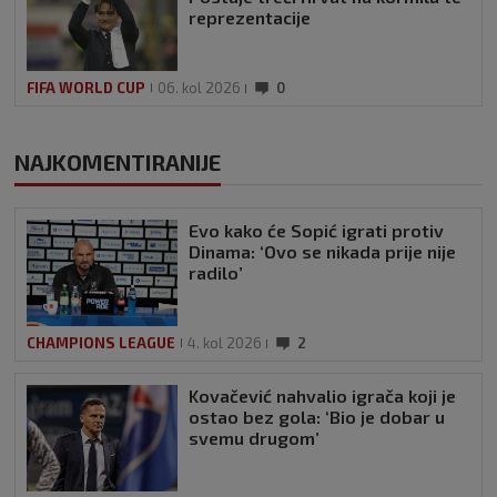
reprezentacije
FIFA WORLD CUP
06. kol 2026
0
NAJKOMENTIRANIJE
Evo kako će Sopić igrati protiv
Dinama: ‘Ovo se nikada prije nije
radilo’
CHAMPIONS LEAGUE
4. kol 2026
2
Kovačević nahvalio igrača koji je
ostao bez gola: ‘Bio je dobar u
svemu drugom’