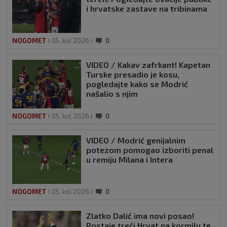
i hrvatske zastave na tribinama
NOGOMET
05. kol 2026
0
VIDEO / Kakav zafrkant! Kapetan
Turske presadio je kosu,
pogledajte kako se Modrić
našalio s njim
NOGOMET
05. kol 2026
0
VIDEO / Modrić genijalnim
potezom pomogao izboriti penal
u remiju Milana i Intera
NOGOMET
05. kol 2026
0
Zlatko Dalić ima novi posao!
Postaje treći Hrvat na kormilu te