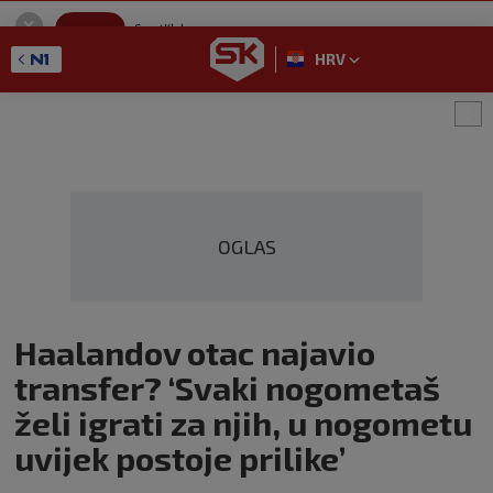
SportKlub
Instaliraj
Sport portal
HRV
GET - On the Google Play
OGLAS
Haalandov otac najavio
transfer? ‘Svaki nogometaš
želi igrati za njih, u nogometu
uvijek postoje prilike’