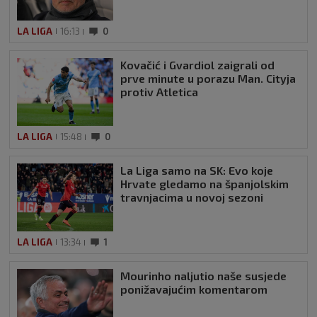
LA LIGA
16:13
0
Kovačić i Gvardiol zaigrali od
prve minute u porazu Man. Cityja
protiv Atletica
LA LIGA
15:48
0
La Liga samo na SK: Evo koje
Hrvate gledamo na španjolskim
travnjacima u novoj sezoni
LA LIGA
13:34
1
Mourinho naljutio naše susjede
ponižavajućim komentarom