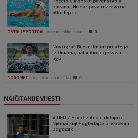
Počelo Europsko prvenstvo u
plivanju, Hribar prva rezerva na
50m leptir
OSTALI SPORTOVI
prije nekoliko minuta
0
Novi igrač Rijeke: Imam prijatelja
iz Dinama, nahvalio mi je vašu
ligu
NOGOMET
prije nekoliko minuta
0
NAJČITANIJE VIJESTI
VIDEO / Hrvat zabio u debiju u
Njemačkoj! Pogledajte prekrasan
pogodak