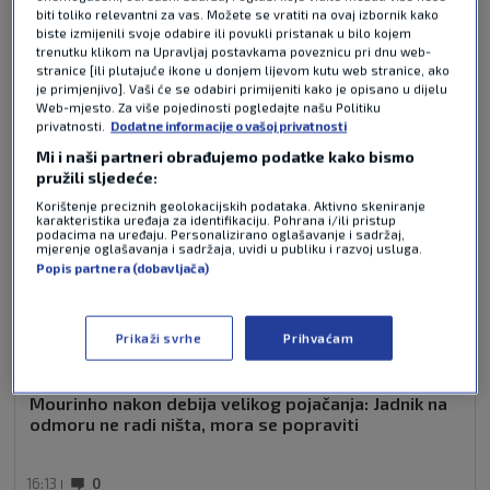
biti toliko relevantni za vas. Možete se vratiti na ovaj izbornik kako
NAJČITANIJE VIJESTI - LA LIGA
biste izmijenili svoje odabire ili povukli pristanak u bilo kojem
trenutku klikom na Upravljaj postavkama poveznicu pri dnu web-
stranice [ili plutajuće ikone u donjem lijevom kutu web stranice, ako
je primjenjivo]. Vaši će se odabiri primijeniti kako je opisano u dijelu
Web-mjesto. Za više pojedinosti pogledajte našu Politiku
privatnosti.
Dodatne informacije o vašoj privatnosti
Mi i naši partneri obrađujemo podatke kako bismo
pružili sljedeće:
Korištenje preciznih geolokacijskih podataka. Aktivno skeniranje
karakteristika uređaja za identifikaciju. Pohrana i/ili pristup
podacima na uređaju. Personalizirano oglašavanje i sadržaj,
mjerenje oglašavanja i sadržaja, uvidi u publiku i razvoj usluga.
Popis partnera (dobavljača)
Prikaži svrhe
Prihvaćam
Mourinho nakon debija velikog pojačanja: Jadnik na
odmoru ne radi ništa, mora se popraviti
16:13
0