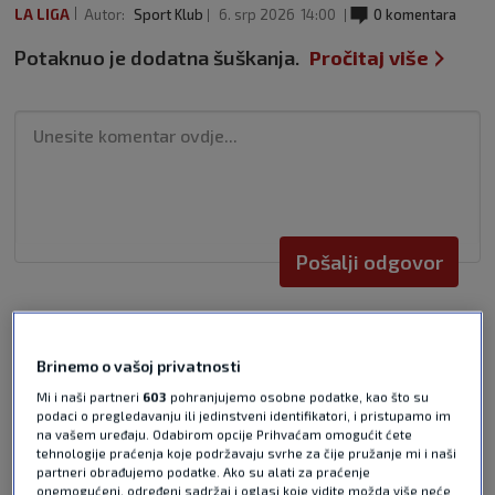
LA LIGA
Autor:
Sport Klub
6. srp 2026
14:00
0 komentara
Potaknuo je dodatna šuškanja.
Pročitaj više
Pošalji odgovor
Brinemo o vašoj privatnosti
Mi i naši partneri
603
pohranjujemo osobne podatke, kao što su
podaci o pregledavanju ili jedinstveni identifikatori, i pristupamo im
Pošalji
na vašem uređaju. Odabirom opcije Prihvaćam omogućit ćete
tehnologije praćenja koje podržavaju svrhe za čije pružanje mi i naši
partneri obrađujemo podatke. Ako su alati za praćenje
onemogućeni, određeni sadržaj i oglasi koje vidite možda više neće