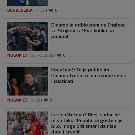
BUNDESLIGA
14:56
0
Dinamo je odbio ponudu Engleza
za Stojkovića! Evo koliko su
ponudili
NOGOMET
02. kol 2026
0
Kovačević: To je put kojim
Dinamo treba ići, na ovome ćemo
inzistirati
NOGOMET
18:23
0
Istra oštećena? Bivši sudac ne
misli tako: 'Penala za goste nije
bilo, mogu biti sretni da nisu
dobili crveni'