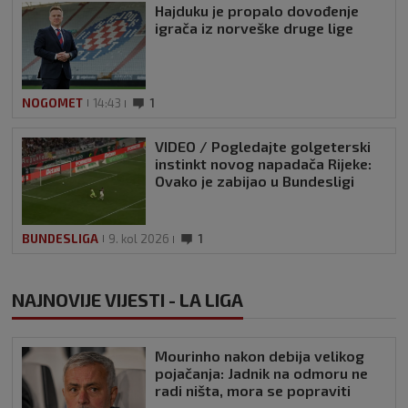
Hajduku je propalo dovođenje
igrača iz norveške druge lige
NOGOMET
14:43
1
VIDEO / Pogledajte golgeterski
instinkt novog napadača Rijeke:
Ovako je zabijao u Bundesligi
BUNDESLIGA
9. kol 2026
1
NAJNOVIJE VIJESTI - LA LIGA
Mourinho nakon debija velikog
pojačanja: Jadnik na odmoru ne
radi ništa, mora se popraviti