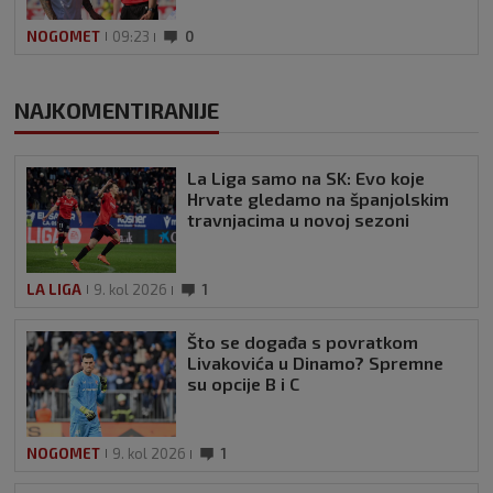
NOGOMET
09:23
0
NAJKOMENTIRANIJE
La Liga samo na SK: Evo koje
Hrvate gledamo na španjolskim
travnjacima u novoj sezoni
LA LIGA
9. kol 2026
1
Što se događa s povratkom
Livakovića u Dinamo? Spremne
su opcije B i C
NOGOMET
9. kol 2026
1