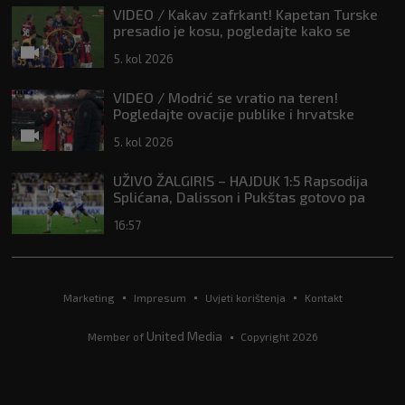
VIDEO / Kakav zafrkant! Kapetan Turske
presadio je kosu, pogledajte kako se
Modrić našalio s njim
5. kol 2026
VIDEO / Modrić se vratio na teren!
Pogledajte ovacije publike i hrvatske
zastave na tribinama
5. kol 2026
UŽIVO ŽALGIRIS – HAJDUK 1:5 Rapsodija
Splićana, Dalisson i Pukštas gotovo pa
osigurali playoff!
16:57
Marketing
Impresum
Uvjeti korištenja
Kontakt
United Media
Member of
Copyright 2026