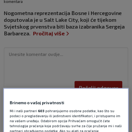
komentara
Nogometna reprezentacija Bosne i Hercegovine
doputovala je u Salt Lake City, koji će tijekom
Svjetskog prvenstva biti baza izabranika Sergeja
Barbareza.
Pročitaj više
Pošalji odgovor
Brinemo o vašoj privatnosti
Mi i naši partneri
603
pohranjujemo osobne podatke, kao što su
podaci o pregledavanju ili jedinstveni identifikatori, i pristupamo im
na vašem uređaju. Odabirom opcije Prihvaćam omogućit ćete
tehnologije praćenja koje podržavaju svrhe za čije pružanje mi i naši
Pošalji
partneri obrađujemo podatke. Ako su alati za praćenje