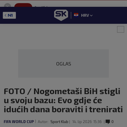
SportKlub
Instaliraj
Sport portal
HRV
GET - On the Google Play
OGLAS
FOTO / Nogometaši BiH stigli
u svoju bazu: Evo gdje će
idućih dana boraviti i trenirati
FIFA WORLD CUP
Autor:
Sport Klub
14. lip 2026
15:36
0