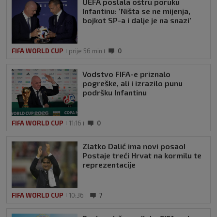
UEFA poslala oštru poruku
Infantinu: ‘Ništa se ne mijenja,
bojkot SP-a i dalje je na snazi’
FIFA WORLD CUP
prije 56 min
0
Vodstvo FIFA-e priznalo
pogreške, ali i izrazilo punu
podršku Infantinu
FIFA WORLD CUP
11:16
0
Zlatko Dalić ima novi posao!
Postaje treći Hrvat na kormilu te
reprezentacije
FIFA WORLD CUP
10:36
7