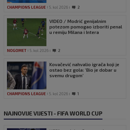
CHAMPIONS LEAGUE
5. kol 2026
2
VIDEO / Modrić genijalnim
potezom pomogao izboriti penal
u remiju Milana i Intera
NOGOMET
5. kol 2026
2
Kovačević nahvalio igrača koji je
ostao bez gola: ‘Bio je dobar u
svemu drugom’
CHAMPIONS LEAGUE
5. kol 2026
1
NAJNOVIJE VIJESTI - FIFA WORLD CUP