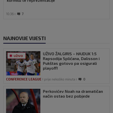
kormilu te reprezentacije
10:36
7
NAJNOVIJE VIJESTI
UŽIVO ŽALGIRIS – HAJDUK 1:5
UŽIVO
Rapsodija Splićana, Dalisson i
Pukštas gotovo pa osigurali
playoff!
CONFERENCE LEAGUE
prije nekoliko minuta
0
Perkovićev Noah na dramatičan
način ostao bez pobjede