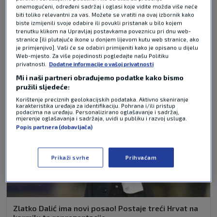
onemogućeni, određeni sadržaj i oglasi koje vidite možda više neće
biti toliko relevantni za vas. Možete se vratiti na ovaj izbornik kako
biste izmijenili svoje odabire ili povukli pristanak u bilo kojem
trenutku klikom na Upravljaj postavkama poveznicu pri dnu web-
NAJČITANIJE VIJESTI - FIFA WORLD CUP
stranice [ili plutajuće ikone u donjem lijevom kutu web stranice, ako
je primjenjivo]. Vaši će se odabiri primijeniti kako je opisano u dijelu
Web-mjesto. Za više pojedinosti pogledajte našu Politiku
privatnosti.
Dodatne informacije o vašoj privatnosti
Mi i naši partneri obrađujemo podatke kako bismo
pružili sljedeće:
Korištenje preciznih geolokacijskih podataka. Aktivno skeniranje
karakteristika uređaja za identifikaciju. Pohrana i/ili pristup
podacima na uređaju. Personalizirano oglašavanje i sadržaj,
mjerenje oglašavanja i sadržaja, uvidi u publiku i razvoj usluga.
Popis partnera (dobavljača)
Prikaži svrhe
Prihvaćam
Zlatko Dalić ima novi posao! Postaje treći Hrvat na