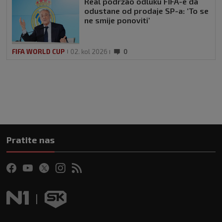
Real podržao odluku FIFA-e da
odustane od prodaje SP-a: ‘To se
ne smije ponoviti’
FIFA WORLD CUP
02. kol 2026
0
Pratite nas