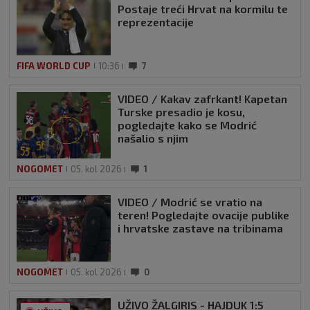
Postaje treći Hrvat na kormilu te
reprezentacije
FIFA WORLD CUP
10:36
7
VIDEO / Kakav zafrkant! Kapetan
Turske presadio je kosu,
pogledajte kako se Modrić
našalio s njim
NOGOMET
05. kol 2026
1
VIDEO / Modrić se vratio na
teren! Pogledajte ovacije publike
i hrvatske zastave na tribinama
NOGOMET
05. kol 2026
0
UŽIVO ŽALGIRIS - HAJDUK 1:5