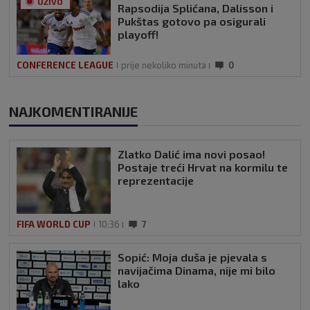
UŽIVO
Rapsodija Splićana, Dalisson i
Pukštas gotovo pa osigurali
playoff!
CONFERENCE LEAGUE
prije nekoliko minuta
0
NAJKOMENTIRANIJE
Zlatko Dalić ima novi posao!
Postaje treći Hrvat na kormilu te
reprezentacije
FIFA WORLD CUP
10:36
7
Sopić: Moja duša je pjevala s
navijačima Dinama, nije mi bilo
lako