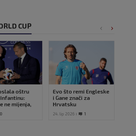
WORLD CUP
slala oštru
Evo što remi Engleske
Fifa
Infantinu:
i Gane znači za
navi
se ne mijenja,
Hrvatsku
zapr
P-a i dalje je
pret
0
24. lip 2026
1
19. s
i'
pol