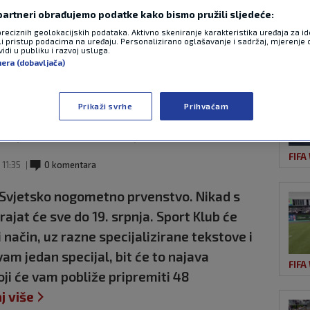
 partneri obrađujemo podatke kako bismo pružili sljedeće:
preciznih geolokacijskih podataka. Aktivno skeniranje karakteristika uređaja za ide
OST
li pristup podacima na uređaju. Personalizirano oglašavanje i sadržaj, mjerenje 
 Štimac, Bjelica,
idi u publiku i razvoj usluga.
nera (dobavljača)
ugi samo za SK –
Prikaži svrhe
Prihvaćam
jal Specijal
FIFA
11:35
0 komentara
3. Svjetsko nogometno prvenstvo. Nikad s
rajat će sve do 19. srpnja. Sport Klub će
i način, uz razne specijalizirane tekstove i
am jedan specijal, bit će to najava
FIFA
oji će vam pobliže pripremiti 48
j više