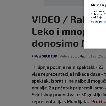
Mi i naši
Korištenje 
Pohrana i/i
VIDEO / Rakitić,
sadržaja, uv
Popis part
Leko i mnogi dr
donosimo Mundi
FIFA WORLD CUP
Autor:
Sport Klub
31. svi 2026
11. lipnja počinje nam spektakl - 2
više reprezentacija i nikada duže - t
spektakl ispratiti na najbolji moguć
emisije. Za početak pripremili smo v
Svjetskog prvenstva uz 50 gostiju k
reprezentacija s Mundijala.
Pročita