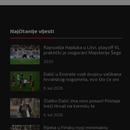
Najčitanije vijesti
Rapsodija Hajduka u Litvi, playoff KL
praktički je osiguran! Majstorije Šege
i Pajazitija
20:53
Dalić u Emirate vodi dvojicu velikana
hrvatskog nogometa, evo što će oni
raditi
6. kol 2026
Zlatko Dalić ima novi posao! Postaje
treći Hrvat na kormilu te
reprezentacije
6. kol 2026
Rijeka u Finsku nosi minimalnu