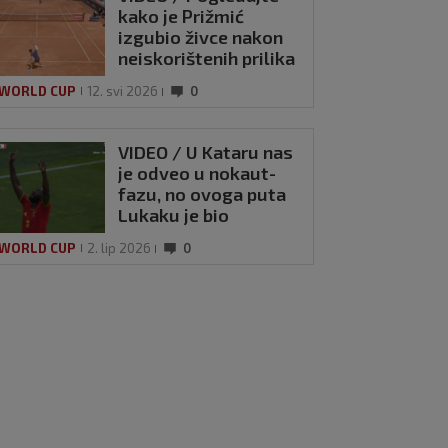
kako je Prižmić
izgubio živce nakon
neiskorištenih prilika
 WORLD CUP
12. svi 2026
0
VIDEO / U Kataru nas
je odveo u nokaut-
fazu, no ovoga puta
Lukaku je bio
nemilosrdan i
 WORLD CUP
2. lip 2026
0
potvrdio pobjedu
Belgije