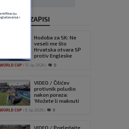
ntifikaciju.
ALI VIDEOZAPISI
oglašavanja i
Hodoba za SK: Ne
veseli me što
Hrvatska otvara SP
protiv Engleske
 WORLD CUP
15. lip 2026
0
VIDEO / Čilićev
protivnik poludio
nakon poraza:
‘Možete li maknuti
kameru od mene’
 WORLD CUP
8. lip 2026
0
VIDEO / Pogledajte