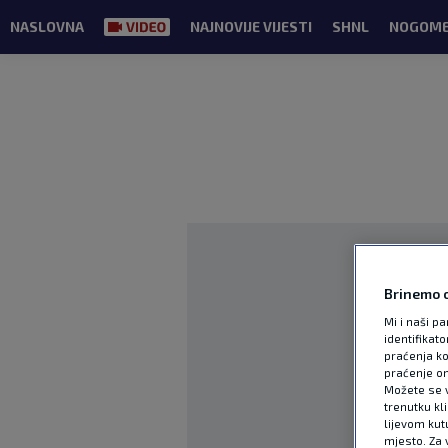
NASLOVNA
NAJNOVIJE VIJESTI
SHNL
NOGOM
Brinemo o
Mi i naši pa
identifikat
praćenja ko
praćenje on
Možete se vr
trenutku kl
lijevom kut
mjesto. Za 