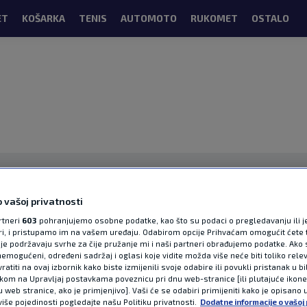
ET
KOŠARKA
TENIS
AUTOMOTO
RUKOMET
OSTALO
 vašoj privatnosti
rtneri
603
pohranjujemo osobne podatke, kao što su podaci o pregledavanju ili j
ori, i pristupamo im na vašem uređaju. Odabirom opcije Prihvaćam omogućit ćete 
OGLAS
je podržavaju svrhe za čije pružanje mi i naši partneri obrađujemo podatke. Ako s
emogućeni, određeni sadržaj i oglasi koje vidite možda više neće biti toliko relev
atiti na ovaj izbornik kako biste izmijenili svoje odabire ili povukli pristanak u b
ikom na Upravljaj postavkama poveznicu pri dnu web-stranice [ili plutajuće ikon
u web stranice, ako je primjenjivo]. Vaši će se odabiri primijeniti kako je opisano 
više pojedinosti pogledajte našu Politiku privatnosti.
Dodatne informacije o vašoj 