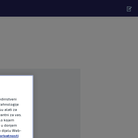
edinstveni
tehnologije
u alati za
antni za vas.
ilo kojem
e u donjem
u dijelu Web-
privatnosti