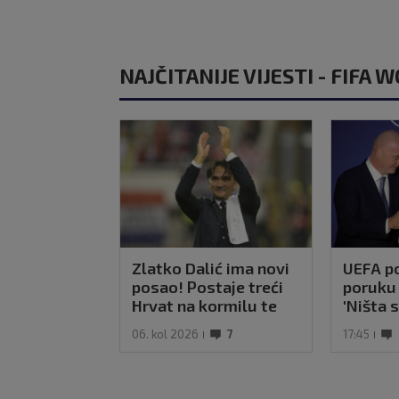
NAJČITANIJE VIJESTI - FIFA 
Zlatko Dalić ima novi
UEFA po
posao! Postaje treći
poruku 
Hrvat na kormilu te
'Ništa 
reprezentacije
bojkot S
06. kol 2026
7
17:45
na snaz