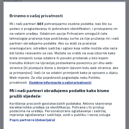
komentara
Hrvatska i Belgija na Rujevici igraju pripremnu
Brinemo o vašoj privatnosti
utakmicu uoči Svjetskog prvenstva u Sjevernoj
Mi i naši partneri
603
pohranjujemo osobne podatke, kao što su
Americi, koje počinje 11. lipnja, a gosti su do
podaci o pregledavanju ili jedinstveni identifikatori, i pristupamo im
vodstva stigli u 38. minuti susreta. Strijelac za 0:1
na vašem uređaju. Odabirom opcije Prihvaćam omogućit ćete
bio je kapetan Youri Tielemans nakon lijepe akcije
tehnologije praćenja koje podržavaju svrhe za čije pružanje mi i naši
partneri obrađujemo podatke. Ako su alati za praćenje
Belgijaca. Jeremy Doku probio je lijevu stranu i
onemogućeni, određeni sadržaj i oglasi koje vidite možda više neće
uputio prizemni ubačaj pred hrvatski gol. Josip
biti toliko relevantni za vas. Možete se vratiti na ovaj izbornik kako
Stanišić nije najbolje reagirao, lopta se odbila do
biste izmijenili svoje odabire ili povukli pristanak u bilo kojem
trenutku klikom na Upravljaj postavkama poveznicu pri dnu web-
Tielemansa na svega nekoliko metara od gola, a
stranice [ili plutajuće ikone u donjem lijevom kutu web stranice, ako
belgijski veznjak mirno ju je poslao u mrežu za
je primjenjivo]. Vaši će se odabiri primijeniti kako je opisano u dijelu
Web-mjesto. Za više pojedinosti pogledajte našu Politiku
vodstvo svoje reprezentacije.
Pročitaj više
privatnosti.
Dodatne informacije o vašoj privatnosti
Mi i naši partneri obrađujemo podatke kako bismo
pružili sljedeće:
Korištenje preciznih geolokacijskih podataka. Aktivno skeniranje
karakteristika uređaja za identifikaciju. Pohrana i/ili pristup
podacima na uređaju. Personalizirano oglašavanje i sadržaj,
mjerenje oglašavanja i sadržaja, uvidi u publiku i razvoj usluga.
Popis partnera (dobavljača)