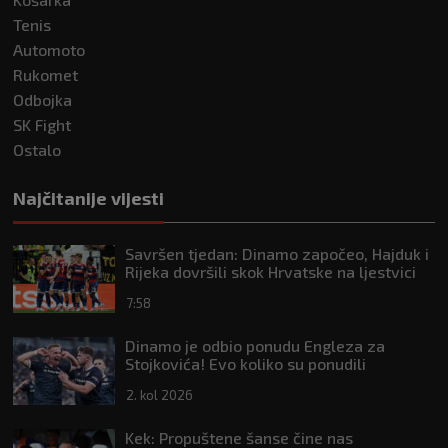
Tenis
Automoto
Rukomet
Odbojka
SK Fight
Ostalo
Najčitanije vijesti
Savršen tjedan: Dinamo započeo, Hajduk i
Rijeka dovršili skok Hrvatske na ljestvici
Uefe
7:58
Dinamo je odbio ponudu Engleza za
Stojkovića! Evo koliko su ponudili
2. kol 2026
Kek: Propuštene šanse čine nas