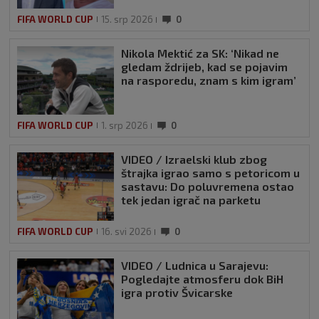
FIFA WORLD CUP
15. srp 2026
0
Nikola Mektić za SK: ‘Nikad ne
gledam ždrijeb, kad se pojavim
na rasporedu, znam s kim igram’
FIFA WORLD CUP
1. srp 2026
0
VIDEO / Izraelski klub zbog
štrajka igrao samo s petoricom u
sastavu: Do poluvremena ostao
tek jedan igrač na parketu
FIFA WORLD CUP
16. svi 2026
0
VIDEO / Ludnica u Sarajevu:
Pogledajte atmosferu dok BiH
igra protiv Švicarske