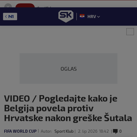
SportKlub
Instaliraj
Sport portal
HRV
GET - On the Google Play
OGLAS
VIDEO / Pogledajte kako je
Belgija povela protiv
Hrvatske nakon greške Šutala
FIFA WORLD CUP
Autor:
Sport Klub
2. lip 2026
18:42
0