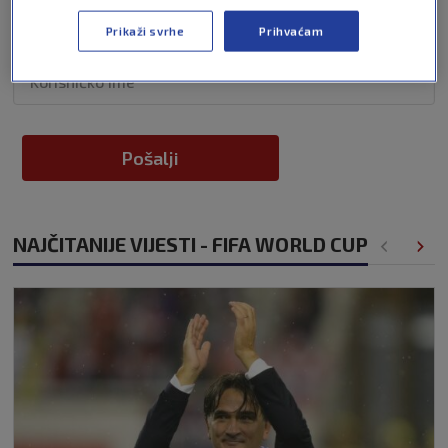
Pošalji odgovor
Prikaži svrhe
Prihvaćam
Pošalji
NAJČITANIJE VIJESTI - FIFA WORLD CUP