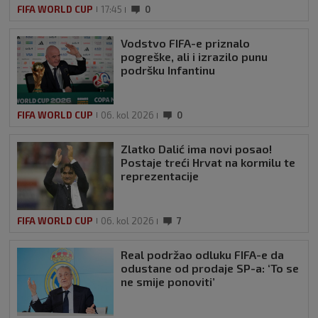
FIFA WORLD CUP
17:45
0
Vodstvo FIFA-e priznalo
pogreške, ali i izrazilo punu
podršku Infantinu
FIFA WORLD CUP
06. kol 2026
0
Zlatko Dalić ima novi posao!
Postaje treći Hrvat na kormilu te
reprezentacije
FIFA WORLD CUP
06. kol 2026
7
Real podržao odluku FIFA-e da
odustane od prodaje SP-a: ‘To se
ne smije ponoviti’