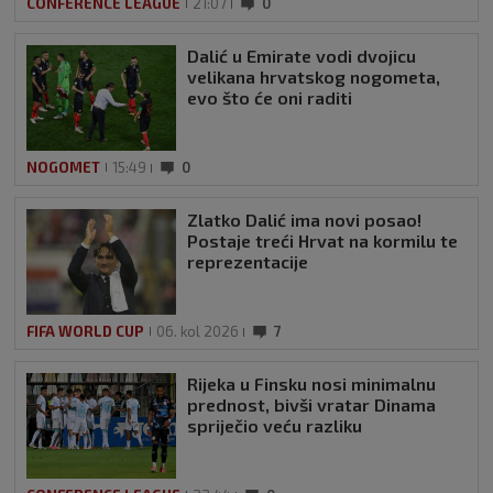
CONFERENCE LEAGUE
21:07
0
Dalić u Emirate vodi dvojicu
velikana hrvatskog nogometa,
evo što će oni raditi
NOGOMET
15:49
0
Zlatko Dalić ima novi posao!
Postaje treći Hrvat na kormilu te
reprezentacije
FIFA WORLD CUP
06. kol 2026
7
Rijeka u Finsku nosi minimalnu
prednost, bivši vratar Dinama
spriječio veću razliku