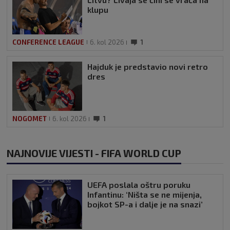
klupu
CONFERENCE LEAGUE
6. kol 2026
1
Hajduk je predstavio novi retro
dres
NOGOMET
6. kol 2026
1
NAJNOVIJE VIJESTI - FIFA WORLD CUP
UEFA poslala oštru poruku
Infantinu: ‘Ništa se ne mijenja,
bojkot SP-a i dalje je na snazi’