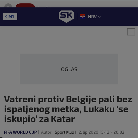
SportKlub
Instaliraj
Sport portal
HRV
GET - On the Google Play
OGLAS
Vatreni protiv Belgije pali bez
ispaljenog metka, Lukaku ‘se
iskupio’ za Katar
FIFA WORLD CUP
Autor:
Sport Klub
2. lip 2026
15:42 >
20:02