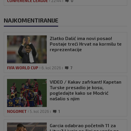
CONFERENCE LEAGUE
22:44
0
NAJKOMENTIRANIJE
Zlatko Dalić ima novi posao!
Postaje treći Hrvat na kormilu te
reprezentacije
FIFA WORLD CUP
6. kol 2026
7
VIDEO / Kakav zafrkant! Kapetan
Turske presadio je kosu,
pogledajte kako se Modrić
našalio s njim
NOGOMET
5. kol 2026
1
Garcia odabrao početnih 11 za
Litvu? Livaja se čini se vraća na