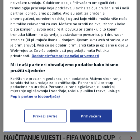
na vašem uređaju. Odabirom opcije Prihvaćam omogućit ćete
tehnologije praćenja koje podržavaju svrhe za čije pružanje mi i naši
partneri obrađujemo podatke. Ako su alati za praćenje
2 KOMENTARA
Najnovije
onemogućeni, određeni sadržaj i oglasi koje vidite možda više neće
biti toliko relevantni za vas. Možete se vratiti na ovaj izbornik kako
biste izmijenili svoje odabire ili povukli pristanak u bilo kojem
Navijac
prije 3 mjeseci
trenutku klikom na Upravljaj postavkama poveznicu pri dnu web-
stranice [ili plutajuće ikone u donjem lijevom kutu web stranice, ako
je primjenjivo]. Vaši će se odabiri primijeniti kako je opisano u dijelu
Inace kroz usi plivakovicu.sad se suti
Web-mjesto. Za više pojedinosti pogledajte našu Politiku
privatnosti.
Dodatne informacije o vašoj privatnosti
Odgovor
Mi i naši partneri obrađujemo podatke kako bismo
pružili sljedeće:
Korištenje preciznih geolokacijskih podataka. Aktivno skeniranje
Baba
karakteristika uređaja za identifikaciju. Pohrana i/ili pristup
prije 3 mjeseci
podacima na uređaju. Personalizirano oglašavanje i sadržaj,
mjerenje oglašavanja i sadržaja, uvidi u publiku i razvoj usluga.
Popis partnera (dobavljača)
Bosna šaptom pade. Turska Hrvatska.
Odgovor
Prikaži svrhe
Prihvaćam
NAJČITANIJE VIJESTI - FIFA WORLD CUP