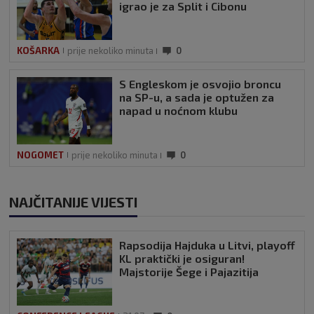
igrao je za Split i Cibonu
KOŠARKA
prije nekoliko minuta
0
S Engleskom je osvojio broncu
na SP-u, a sada je optužen za
napad u noćnom klubu
NOGOMET
prije nekoliko minuta
0
NAJČITANIJE VIJESTI
Rapsodija Hajduka u Litvi, playoff
KL praktički je osiguran!
Majstorije Šege i Pajazitija