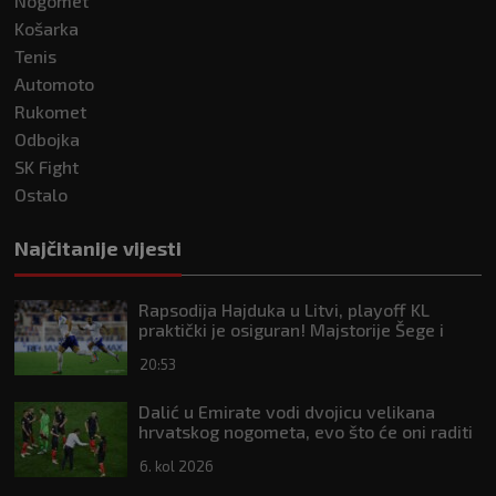
Nogomet
Košarka
Tenis
Automoto
Rukomet
Odbojka
SK Fight
Ostalo
Najčitanije vijesti
Rapsodija Hajduka u Litvi, playoff KL
praktički je osiguran! Majstorije Šege i
Pajazitija
20:53
Dalić u Emirate vodi dvojicu velikana
hrvatskog nogometa, evo što će oni raditi
6. kol 2026