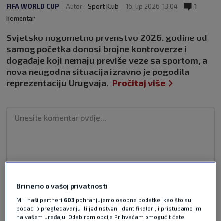
FIFA WORLD CUP
Autor:
Sport Klub
16. lip 2026
13:04
1
komentar
Svjetsko nogometno prvenstvo 2026. godine od
samog početka donosi brojne kontroverze i
događaje koji nemaju previše veze sa sportom, a
nova neugodna situacija izravno je pogodila
reprezentaciju Urugvaja.
Pročitaj više
Pošalji odgovor
Brinemo o vašoj privatnosti
Mi i naši partneri
603
pohranjujemo osobne podatke, kao što su
podaci o pregledavanju ili jedinstveni identifikatori, i pristupamo im
na vašem uređaju. Odabirom opcije Prihvaćam omogućit ćete