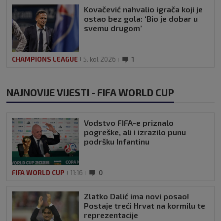
Kovačević nahvalio igrača koji je
ostao bez gola: ‘Bio je dobar u
svemu drugom’
CHAMPIONS LEAGUE
5. kol 2026
1
NAJNOVIJE VIJESTI - FIFA WORLD CUP
Vodstvo FIFA-e priznalo
pogreške, ali i izrazilo punu
podršku Infantinu
FIFA WORLD CUP
11:16
0
Zlatko Dalić ima novi posao!
Postaje treći Hrvat na kormilu te
reprezentacije