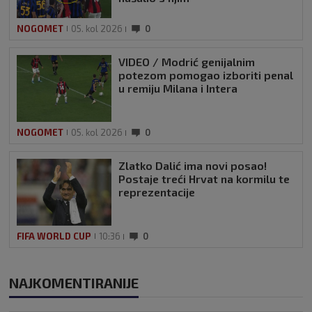
NOGOMET
05. kol 2026
0
VIDEO / Modrić genijalnim
potezom pomogao izboriti penal
u remiju Milana i Intera
NOGOMET
05. kol 2026
0
Zlatko Dalić ima novi posao!
Postaje treći Hrvat na kormilu te
reprezentacije
FIFA WORLD CUP
10:36
0
NAJKOMENTIRANIJE