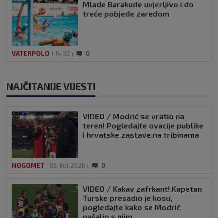
Mlade Barakude uvjerljivo i do
treće pobjede zaredom
VATERPOLO
14:32
0
NAJČITANIJE VIJESTI
VIDEO / Modrić se vratio na
teren! Pogledajte ovacije publike
i hrvatske zastave na tribinama
NOGOMET
05. kol 2026
0
VIDEO / Kakav zafrkant! Kapetan
Turske presadio je kosu,
pogledajte kako se Modrić
našalio s njim