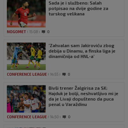
Sada je i službeno: Salah
potpisao na dvije godine za
turskog velikana
NOGOMET
15:08
0
‘Zahvalan sam Jakiroviću zbog
debija u Dinamu, a finska liga je
dinamičnija od HNL-a’
CONFERENCE LEAGUE
14:55
0
Bivši trener Žalgirisa za SK:
Hajduk je bolji, neshvatljivo mi je
da je Livaji dopušteno da puca
penal u Varaždinu
CONFERENCE LEAGUE
14:50
0