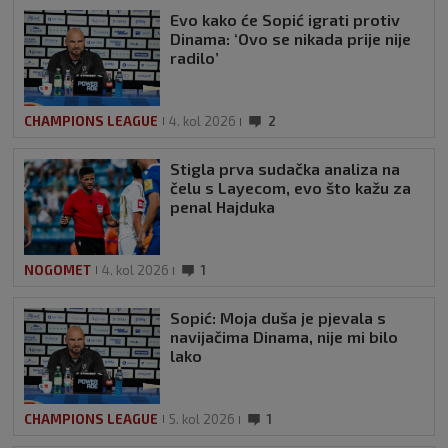
Evo kako će Sopić igrati protiv
Dinama: ‘Ovo se nikada prije nije
radilo’
CHAMPIONS LEAGUE
4. kol 2026
2
Stigla prva sudačka analiza na
čelu s Layecom, evo što kažu za
penal Hajduka
NOGOMET
4. kol 2026
1
Sopić: Moja duša je pjevala s
navijačima Dinama, nije mi bilo
lako
CHAMPIONS LEAGUE
5. kol 2026
1