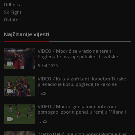
Odbojka
SK Fight
Ostalo
Najčitanije vijesti
VIDEO / Modrić se vratio na teren!
Pogledajte ovacije publike i hrvatske
zastave na tribinama
5. kol 2026
VIDEO / Kakav zafrkant! Kapetan Turske
presadio je kosu, pogledajte kako se
Modrić našalio s njim
16:06
VIDEO / Modrić genijalnim potezom
pomogao izboriti penal u remiju Milana i
Intera
15:25
Zlatko Dalić ima novi posao! Postaje treći