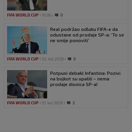
FIFA WORLD CUP
10:36
0
Real podržao odluku FIFA-e da
odustane od prodaje SP-a: ‘To se
ne smije ponoviti’
FIFA WORLD CUP
02. kol 2026
0
Potpuni debakl Infantina: Pozivi
na bojkot su upalili – nema
prodaje dionica SP-a!
FIFA WORLD CUP
01. kol 2026
2