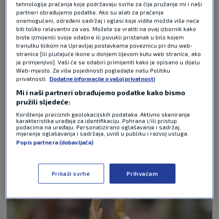
tehnologije praćenja koje podržavaju svrhe za čije pružanje mi i naši
partneri obrađujemo podatke. Ako su alati za praćenje
onemogućeni, određeni sadržaj i oglasi koje vidite možda više neće
Pošalji
biti toliko relevantni za vas. Možete se vratiti na ovaj izbornik kako
biste izmijenili svoje odabire ili povukli pristanak u bilo kojem
trenutku klikom na Upravljaj postavkama poveznicu pri dnu web-
stranice [ili plutajuće ikone u donjem lijevom kutu web stranice, ako
je primjenjivo]. Vaši će se odabiri primijeniti kako je opisano u dijelu
Wrd
prije 2 mjeseci
Web-mjesto. Za više pojedinosti pogledajte našu Politiku
privatnosti.
Dodatne informacije o vašoj privatnosti
Trebali bi sve reprezentacije napustit svijetsko
Mi i naši partneri obrađujemo podatke kako bismo
prvenstvo
pružili sljedeće:
Korištenje preciznih geolokacijskih podataka. Aktivno skeniranje
karakteristika uređaja za identifikaciju. Pohrana i/ili pristup
Odgovor
podacima na uređaju. Personalizirano oglašavanje i sadržaj,
mjerenje oglašavanja i sadržaja, uvidi u publiku i razvoj usluga.
Popis partnera (dobavljača)
NAJČITANIJE VIJESTI - FIFA WORLD CUP
Prikaži svrhe
Prihvaćam