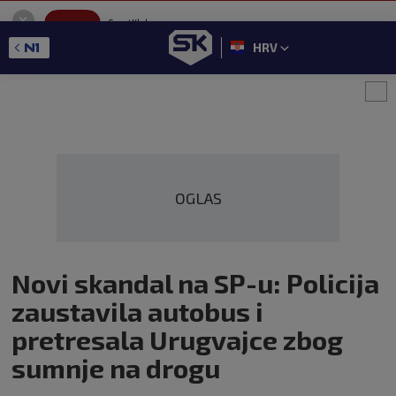
SportKlub
Instaliraj
Sport portal
HRV
GET - On the Google Play
OGLAS
Novi skandal na SP-u: Policija
zaustavila autobus i
pretresala Urugvajce zbog
sumnje na drogu