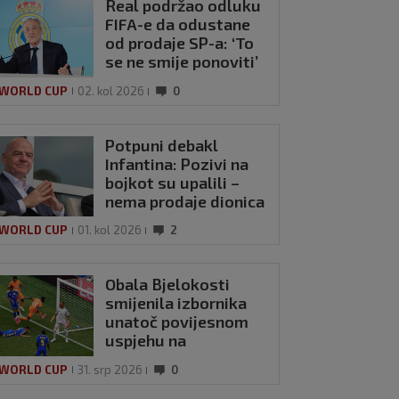
Real podržao odluku
FIFA-e da odustane
od prodaje SP-a: ‘To
se ne smije ponoviti’
 WORLD CUP
02. kol 2026
0
Potpuni debakl
Infantina: Pozivi na
bojkot su upalili –
nema prodaje dionica
SP-a!
 WORLD CUP
01. kol 2026
2
Obala Bjelokosti
smijenila izbornika
unatoč povijesnom
uspjehu na
Svjetskom prvenstvu
 WORLD CUP
31. srp 2026
0