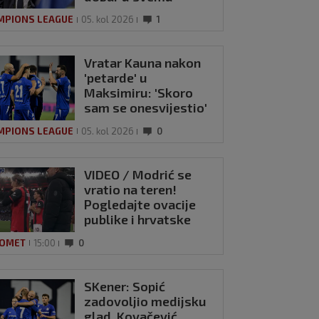
drugom'
MPIONS LEAGUE
05. kol 2026
1
Vratar Kauna nakon
'petarde' u
Maksimiru: 'Skoro
sam se onesvijestio'
MPIONS LEAGUE
05. kol 2026
0
VIDEO / Modrić se
vratio na teren!
Pogledajte ovacije
publike i hrvatske
zastave na tribinama
OMET
15:00
0
SKener: Sopić
zadovoljio medijsku
glad, Kovačević