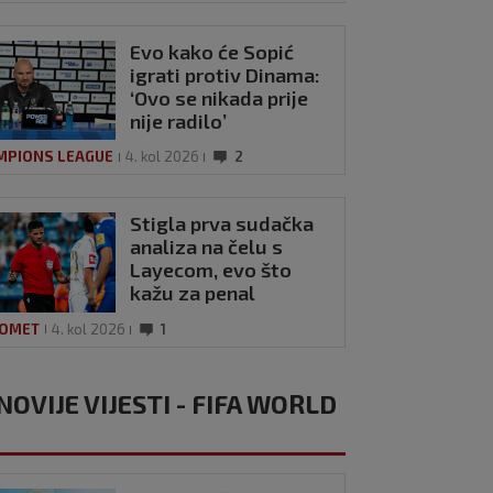
Evo kako će Sopić
igrati protiv Dinama:
‘Ovo se nikada prije
nije radilo’
MPIONS LEAGUE
4. kol 2026
2
Stigla prva sudačka
analiza na čelu s
Layecom, evo što
kažu za penal
Hajduka
OMET
4. kol 2026
1
NOVIJE VIJESTI - FIFA WORLD