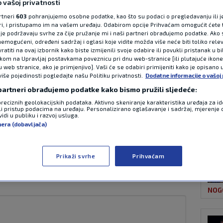
 vašoj privatnosti
rtneri
603
pohranjujemo osobne podatke, kao što su podaci o pregledavanju ili j
ori, i pristupamo im na vašem uređaju. Odabirom opcije Prihvaćam omogućit ćete 
NAJ
etsko prvenstvo
je podržavaju svrhe za čije pružanje mi i naši partneri obrađujemo podatke. Ako s
emogućeni, određeni sadržaj i oglasi koje vidite možda više neće biti toliko relev
atiti na ovaj izbornik kako biste izmijenili svoje odabire ili povukli pristanak u b
po još jednom
ikom na Upravljaj postavkama poveznicu pri dnu web-stranice [ili plutajuće ikon
u web stranice, ako je primjenjivo]. Vaši će se odabiri primijeniti kako je opisano 
više pojedinosti pogledajte našu Politiku privatnosti.
Dodatne informacije o vašoj 
 partneri obrađujemo podatke kako bismo pružili sljedeće:
preciznih geolokacijskih podataka. Aktivno skeniranje karakteristika uređaja za ide
li pristup podacima na uređaju. Personalizirano oglašavanje i sadržaj, mjerenje 
NOG
idi u publiku i razvoj usluga.
10:08
0 komentara
nera (dobavljača)
 započet će s tri ceremonije otvaranja
a triju zemalja domaćina: Meksika,
Prikaži svrhe
Prihvaćam
e, objavila je FIFA.
Pročitaj više
NOG