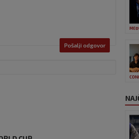
MEĐ
Pošalji odgovor
CON
NAJ
WORLD CUP