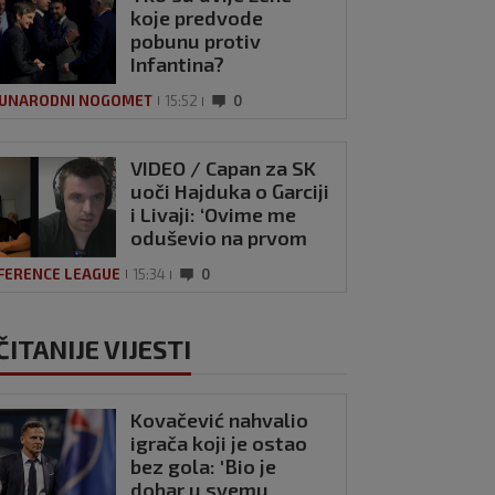
koje predvode
pobunu protiv
Infantina?
UNARODNI NOGOMET
15:52
0
VIDEO / Capan za SK
uoči Hajduka o Garciji
i Livaji: ‘Ovime me
oduševio na prvom
treningu’
FERENCE LEAGUE
15:34
0
ČITANIJE VIJESTI
Kovačević nahvalio
igrača koji je ostao
bez gola: 'Bio je
dobar u svemu