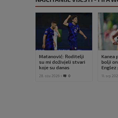
Matanović: Roditelji
Kanea p
su mi doživjeli stvari
bolji on
koje su danas
Englez 
nezamislive, a
je mašin
28. ožu 2026
0
11. srp 20
Hrvatska mi je
oduvijek bila san