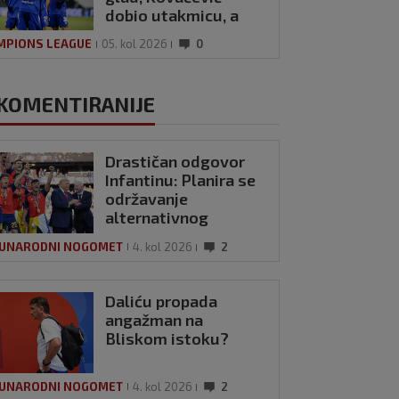
dobio utakmicu, a
Dinamo ono što mu
MPIONS LEAGUE
05. kol 2026
0
je trebalo
KOMENTIRANIJE
Drastičan odgovor
Infantinu: Planira se
održavanje
alternativnog
Svjetskog
UNARODNI NOGOMET
4. kol 2026
2
prvenstva?
Daliću propada
angažman na
Bliskom istoku?
UNARODNI NOGOMET
4. kol 2026
2