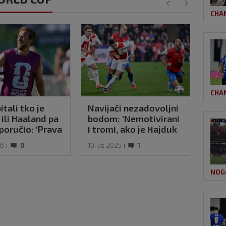
CHA
CHA
itali tko je
Navijači nezadovoljni
 ili Haaland pa
bodom: 'Nemotivirani
poručio: 'Prava
i tromi, ako je Hajduk
a, zvijer'
loš - što je onda ovo?'
26
0
10. lis 2025
1
NOG