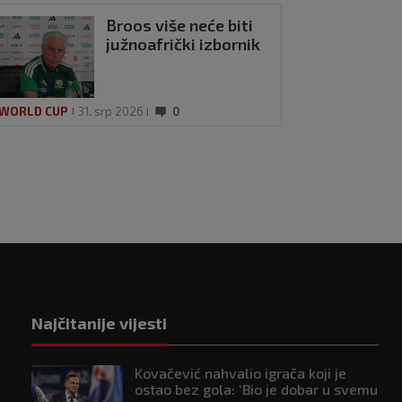
Broos više neće biti
južnoafrički izbornik
 WORLD CUP
31. srp 2026
0
Najčitanije vijesti
Kovačević nahvalio igrača koji je
ostao bez gola: ‘Bio je dobar u svemu