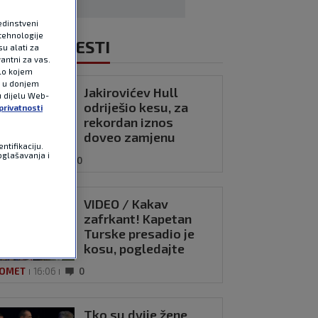
edinstveni
tehnologije
NOVIJE VIJESTI
u alati za
antni za vas.
ilo kojem
e u donjem
Jakirovićev Hull
u dijelu Web-
odriješio kesu, za
privatnosti
rekordan iznos
doveo zamjenu
ntifikaciju.
hrvatskom vrataru
oglašavanja i
OMET
16:21
0
VIDEO / Kakav
zafrkant! Kapetan
Turske presadio je
kosu, pogledajte
kako se Modrić
OMET
16:06
0
našalio s njim
Tko su dvije žene