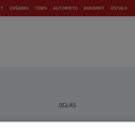
ET
KOŠARKA
TENIS
AUTOMOTO
RUKOMET
OSTALO
OGLAS