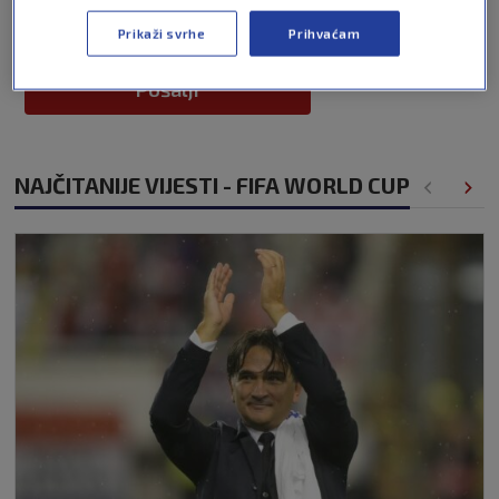
Prikaži svrhe
Prihvaćam
Pošalji
NAJČITANIJE VIJESTI - FIFA WORLD CUP