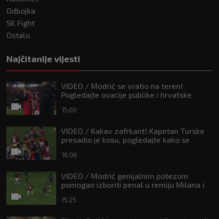
Odbojka
SK Fight
Ostalo
Najčitanije vijesti
VIDEO / Modrić se vratio na teren!
Pogledajte ovacije publike i hrvatske
zastave na tribinama
15:00
VIDEO / Kakav zafrkant! Kapetan Turske
presadio je kosu, pogledajte kako se
Modrić našalio s njim
16:06
VIDEO / Modrić genijalnim potezom
pomogao izboriti penal u remiju Milana i
Intera
15:25