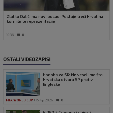
Zlatko Dalić ima novi posao! Postaje treći Hrvat na
kormilu te reprezentacije
10:36
0
OSTALI VIDEOZAPISI
Hodoba za SK: Ne veseli me što
Hrvatska otvara SP protiv
Engleske
FIFA WORLD CUP
15. lip 2026
0
VIDEO / Crnogorci upisali