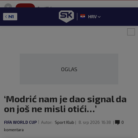
SportKlub
Instaliraj
Sport portal
HRV
GET - On the Google Play
OGLAS
‘Modrić nam je dao signal da
on još ne misli otići…’
FIFA WORLD CUP
Autor:
Sport Klub
8. srp 2026
16:38
0
komentara