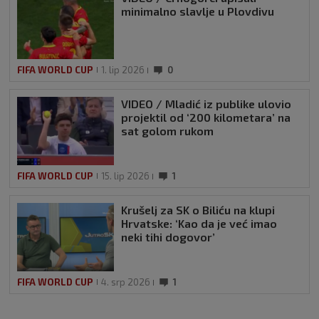
minimalno slavlje u Plovdivu
FIFA WORLD CUP
1. lip 2026
0
VIDEO / Mladić iz publike ulovio
projektil od ‘200 kilometara’ na
sat golom rukom
FIFA WORLD CUP
15. lip 2026
1
Krušelj za SK o Biliću na klupi
Hrvatske: ‘Kao da je već imao
neki tihi dogovor’
FIFA WORLD CUP
4. srp 2026
1