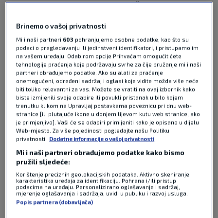
U emisiji JutroSK kod naše Ines Švagelj gostovao
je hrvatski nogometni trener Damir Milinović. U
Brinemo o vašoj privatnosti
razgovoru je analizirao nastupe hrvatske
reprezentacije na Svjetskom prvenstvu, osvrnuo
Mi i naši partneri
603
pohranjujemo osobne podatke, kao što su
podaci o pregledavanju ili jedinstveni identifikatori, i pristupamo im
se na status senatora te prokomentirao igre
na vašem uređaju. Odabirom opcije Prihvaćam omogućit ćete
ostalih reprezentacije. Govorio je i o stanju u
tehnologije praćenja koje podržavaju svrhe za čije pružanje mi i naši
hrvatskom klupskom nogometu uoči početka
partneri obrađujemo podatke. Ako su alati za praćenje
onemogućeni, određeni sadržaj i oglasi koje vidite možda više neće
nove sezone HNL-a, koja je sve bliže.
biti toliko relevantni za vas. Možete se vratiti na ovaj izbornik kako
Pročitaj više
biste izmijenili svoje odabire ili povukli pristanak u bilo kojem
trenutku klikom na Upravljaj postavkama poveznicu pri dnu web-
stranice [ili plutajuće ikone u donjem lijevom kutu web stranice, ako
je primjenjivo]. Vaši će se odabiri primijeniti kako je opisano u dijelu
Web-mjesto. Za više pojedinosti pogledajte našu Politiku
privatnosti.
Dodatne informacije o vašoj privatnosti
Mi i naši partneri obrađujemo podatke kako bismo
pružili sljedeće:
Korištenje preciznih geolokacijskih podataka. Aktivno skeniranje
karakteristika uređaja za identifikaciju. Pohrana i/ili pristup
Pošalji odgovor
podacima na uređaju. Personalizirano oglašavanje i sadržaj,
mjerenje oglašavanja i sadržaja, uvidi u publiku i razvoj usluga.
Popis partnera (dobavljača)