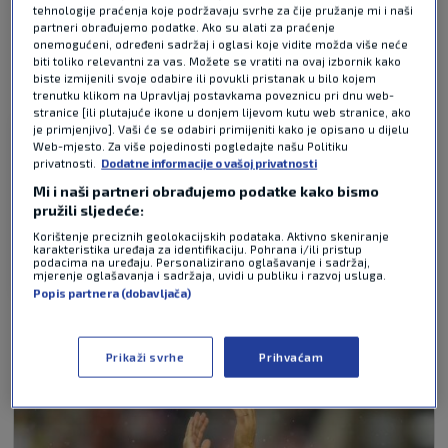
tehnologije praćenja koje podržavaju svrhe za čije pružanje mi i naši
partneri obrađujemo podatke. Ako su alati za praćenje
onemogućeni, određeni sadržaj i oglasi koje vidite možda više neće
Pošalji
biti toliko relevantni za vas. Možete se vratiti na ovaj izbornik kako
biste izmijenili svoje odabire ili povukli pristanak u bilo kojem
trenutku klikom na Upravljaj postavkama poveznicu pri dnu web-
stranice [ili plutajuće ikone u donjem lijevom kutu web stranice, ako
je primjenjivo]. Vaši će se odabiri primijeniti kako je opisano u dijelu
Branko
Web-mjesto. Za više pojedinosti pogledajte našu Politiku
prije 5 tjedana
privatnosti.
Dodatne informacije o vašoj privatnosti
Mi i naši partneri obrađujemo podatke kako bismo
Ipak pravda ponekad pobijedi.Sve se vraća sve se
pružili sljedeće:
plaća.
Korištenje preciznih geolokacijskih podataka. Aktivno skeniranje
karakteristika uređaja za identifikaciju. Pohrana i/ili pristup
podacima na uređaju. Personalizirano oglašavanje i sadržaj,
Odgovor
mjerenje oglašavanja i sadržaja, uvidi u publiku i razvoj usluga.
Popis partnera (dobavljača)
NAJČITANIJE VIJESTI - FIFA WORLD CUP
Prikaži svrhe
Prihvaćam