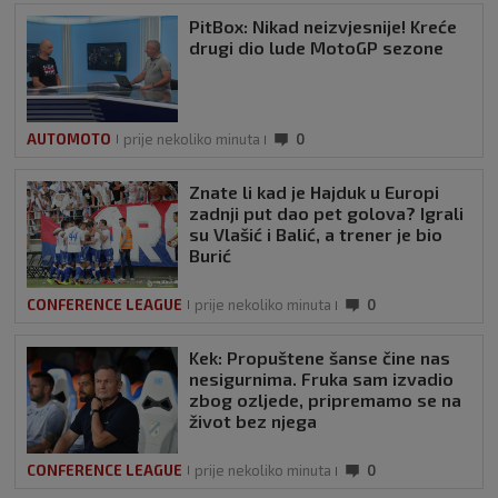
PitBox: Nikad neizvjesnije! Kreće
drugi dio lude MotoGP sezone
AUTOMOTO
prije nekoliko minuta
0
Znate li kad je Hajduk u Europi
zadnji put dao pet golova? Igrali
su Vlašić i Balić, a trener je bio
Burić
CONFERENCE LEAGUE
prije nekoliko minuta
0
Kek: Propuštene šanse čine nas
nesigurnima. Fruka sam izvadio
zbog ozljede, pripremamo se na
život bez njega
CONFERENCE LEAGUE
prije nekoliko minuta
0