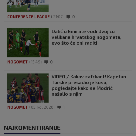
CONFERENCE LEAGUE
21:07
0
Dalić u Emirate vodi dvojicu
velikana hrvatskog nogometa,
evo što će oni raditi
NOGOMET
15:49
0
VIDEO / Kakav zafrkant! Kapetan
Turske presadio je kosu,
pogledajte kako se Modrić
našalio s njim
NOGOMET
05. kol 2026
1
NAJKOMENTIRANIJE