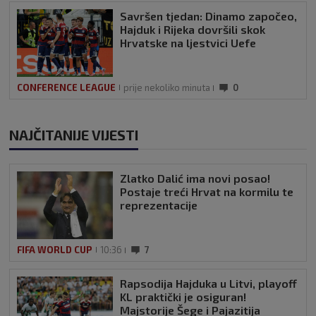
Savršen tjedan: Dinamo započeo,
Hajduk i Rijeka dovršili skok
Hrvatske na ljestvici Uefe
CONFERENCE LEAGUE
prije nekoliko minuta
0
NAJČITANIJE VIJESTI
Zlatko Dalić ima novi posao!
Postaje treći Hrvat na kormilu te
reprezentacije
FIFA WORLD CUP
10:36
7
Rapsodija Hajduka u Litvi, playoff
KL praktički je osiguran!
Majstorije Šege i Pajazitija