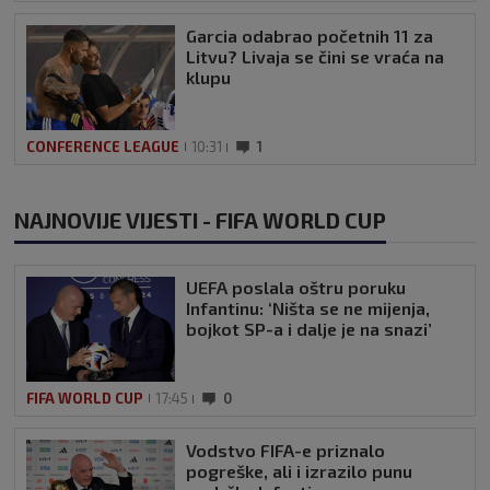
Garcia odabrao početnih 11 za
Litvu? Livaja se čini se vraća na
klupu
CONFERENCE LEAGUE
10:31
1
NAJNOVIJE VIJESTI - FIFA WORLD CUP
UEFA poslala oštru poruku
Infantinu: ‘Ništa se ne mijenja,
bojkot SP-a i dalje je na snazi’
FIFA WORLD CUP
17:45
0
Vodstvo FIFA-e priznalo
pogreške, ali i izrazilo punu