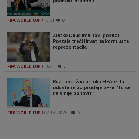
podršku Infantinu
FIFA WORLD CUP
11:16
0
Zlatko Dalić ima novi posao!
Postaje treći Hrvat na kormilu te
reprezentacije
FIFA WORLD CUP
10:36
7
Real podržao odluku FIFA-e da
odustane od prodaje SP-a: ‘To se
ne smije ponoviti’
FIFA WORLD CUP
02. kol 2026
0