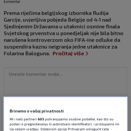
komentar
Prema riječima belgijskog izbornika Rudija
Garcije, uvjerljiva pobjeda Belgije od 4-1 nad
Sjedinjenim Državama u utakmici osmine finala
Svjetskog prvenstva u ponedjeljak nije bila bitno
narušena kontroverzom oko FIFA-ine odluke da
suspendira kaznu neigranja jedne utakmice za
Folarina Baloguna.
Pročitaj više
Pošalji odgovor
Brinemo o vašoj privatnosti
Mi i naši partneri
603
pohranjujemo osobne podatke, kao što su
podaci o pregledavanju ili jedinstveni identifikatori, i pristupamo im
na vašem uređaju. Odabirom opcije Prihvaćam omogućit ćete