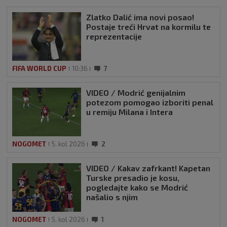
Zlatko Dalić ima novi posao!
Postaje treći Hrvat na kormilu te
reprezentacije
FIFA WORLD CUP
10:36
7
VIDEO / Modrić genijalnim
potezom pomogao izboriti penal
u remiju Milana i Intera
NOGOMET
5. kol 2026
2
VIDEO / Kakav zafrkant! Kapetan
Turske presadio je kosu,
pogledajte kako se Modrić
našalio s njim
NOGOMET
5. kol 2026
1