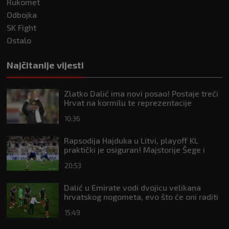
Rukomet
Odbojka
SK Fight
Ostalo
Najčitanije vijesti
Zlatko Dalić ima novi posao! Postaje treći
Hrvat na kormilu te reprezentacije
10:36
Rapsodija Hajduka u Litvi, playoff KL
praktički je osiguran! Majstorije Šege i
Pajazitija
20:53
Dalić u Emirate vodi dvojicu velikana
hrvatskog nogometa, evo što će oni raditi
15:49