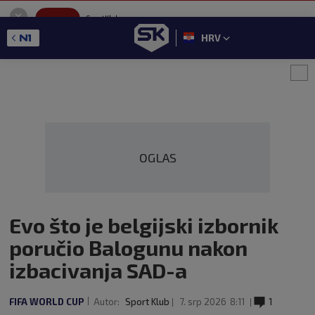
SportKlub
Instaliraj
Sport portal
HRV
GET - On the Google Play
OGLAS
Evo što je belgijski izbornik
poručio Balogunu nakon
izbacivanja SAD-a
FIFA WORLD CUP
Autor:
Sport Klub
7. srp 2026
8:11
1