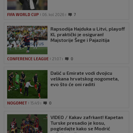
FIFA WORLD CUP
06. kol 2026
7
Rapsodija Hajduka u Litvi, playoff
KL praktički je osiguran!
Majstorije Šege i Pajazitija
CONFERENCE LEAGUE
21:07
0
Dalić u Emirate vodi dvojicu
velikana hrvatskog nogometa,
evo što će oni raditi
NOGOMET
15:49
0
VIDEO / Kakav zafrkant! Kapetan
Turske presadio je kosu,
pogledajte kako se Modrić