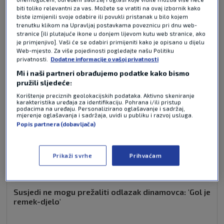
biti toliko relevantni za vas. Možete se vratiti na ovaj izbornik kako
NAJČITANIJE VIJESTI - CHAMPIONS LEAGUE
biste izmijenili svoje odabire ili povukli pristanak u bilo kojem
trenutku klikom na Upravljaj postavkama poveznicu pri dnu web-
stranice [ili plutajuće ikone u donjem lijevom kutu web stranice, ako
je primjenjivo]. Vaši će se odabiri primijeniti kako je opisano u dijelu
Web-mjesto. Za više pojedinosti pogledajte našu Politiku
privatnosti.
Dodatne informacije o vašoj privatnosti
Mi i naši partneri obrađujemo podatke kako bismo
pružili sljedeće:
Korištenje preciznih geolokacijskih podataka. Aktivno skeniranje
karakteristika uređaja za identifikaciju. Pohrana i/ili pristup
podacima na uređaju. Personalizirano oglašavanje i sadržaj,
mjerenje oglašavanja i sadržaja, uvidi u publiku i razvoj usluga.
Popis partnera (dobavljača)
Prikaži svrhe
Prihvaćam
Susjedi ne mogu prežaliti odlazak dinamovca: 'Gol je
remek-djelo'