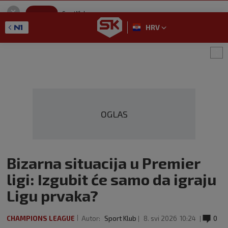
SportKlub
Instaliraj
Sport portal
HRV
GET - On the Google Play
OGLAS
Bizarna situacija u Premier
ligi: Izgubit će samo da igraju
Ligu prvaka?
CHAMPIONS LEAGUE
Autor:
Sport Klub
8. svi 2026
10:24
0