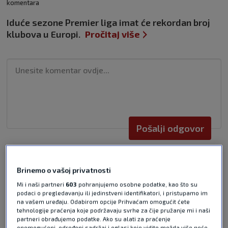
komentara
Iduće sezone Premier liga imat će rekordan broj
klubova u Europi.
Pročitaj više
Pošalji odgovor
Brinemo o vašoj privatnosti
Mi i naši partneri
603
pohranjujemo osobne podatke, kao što su
podaci o pregledavanju ili jedinstveni identifikatori, i pristupamo im
Pošalji
na vašem uređaju. Odabirom opcije Prihvaćam omogućit ćete
tehnologije praćenja koje podržavaju svrhe za čije pružanje mi i naši
partneri obrađujemo podatke. Ako su alati za praćenje
onemogućeni, određeni sadržaj i oglasi koje vidite možda više neće