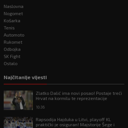
Naslovna
Nogomet
Košarka
Tenis
Automoto
Rukomet
Odbojka
SK Fight
Ostalo
Najčitanije vijesti
Zlatko Dalić ima novi posao! Postaje treći
Hrvat na kormilu te reprezentacije
10:36
Rapsodija Hajduka u Litvi, playoff KL
praktički je osiguran! Majstorije Šege i