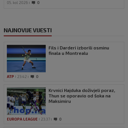
05. kol 2026
0
NAJNOVIJE VIJESTI
Fils i Darderi izborili osminu
finala u Montrealu
ATP
23:42
0
Krvnici Hajduka doživjeli poraz,
Thun se oporavio od šoka na
Maksimiru
EUROPA LEAGUE
23:37
0