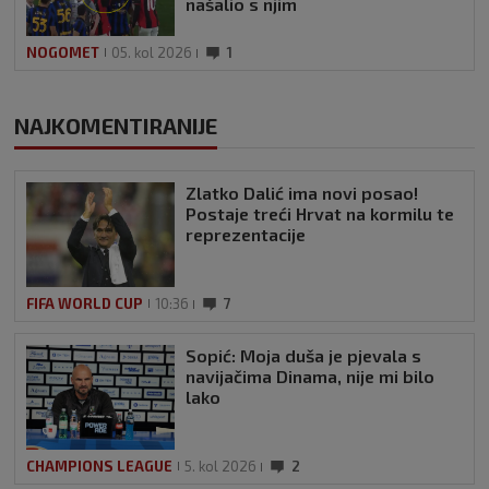
našalio s njim
NOGOMET
05. kol 2026
1
NAJKOMENTIRANIJE
Zlatko Dalić ima novi posao!
Postaje treći Hrvat na kormilu te
reprezentacije
FIFA WORLD CUP
10:36
7
Sopić: Moja duša je pjevala s
navijačima Dinama, nije mi bilo
lako
CHAMPIONS LEAGUE
5. kol 2026
2