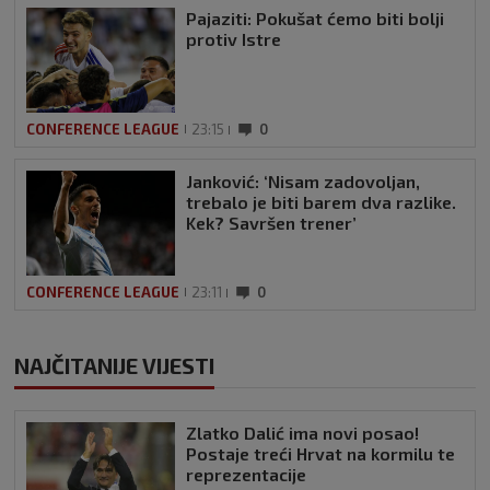
Pajaziti: Pokušat ćemo biti bolji
protiv Istre
CONFERENCE LEAGUE
23:15
0
Janković: ‘Nisam zadovoljan,
trebalo je biti barem dva razlike.
Kek? Savršen trener’
CONFERENCE LEAGUE
23:11
0
NAJČITANIJE VIJESTI
Zlatko Dalić ima novi posao!
Postaje treći Hrvat na kormilu te
reprezentacije