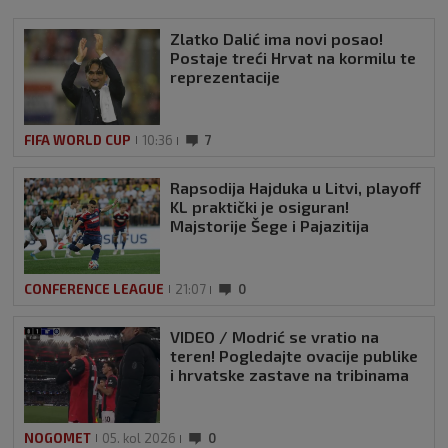
Zlatko Dalić ima novi posao!
Postaje treći Hrvat na kormilu te
reprezentacije
FIFA WORLD CUP
10:36
7
Rapsodija Hajduka u Litvi, playoff
KL praktički je osiguran!
Majstorije Šege i Pajazitija
CONFERENCE LEAGUE
21:07
0
VIDEO / Modrić se vratio na
teren! Pogledajte ovacije publike
i hrvatske zastave na tribinama
NOGOMET
05. kol 2026
0