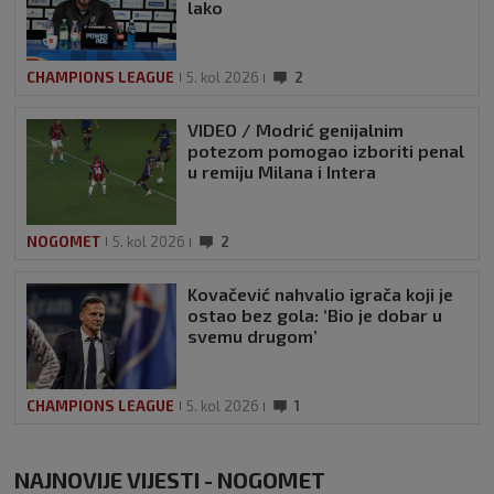
lako
CHAMPIONS LEAGUE
5. kol 2026
2
VIDEO / Modrić genijalnim
potezom pomogao izboriti penal
u remiju Milana i Intera
NOGOMET
5. kol 2026
2
Kovačević nahvalio igrača koji je
ostao bez gola: ‘Bio je dobar u
svemu drugom’
CHAMPIONS LEAGUE
5. kol 2026
1
NAJNOVIJE VIJESTI - NOGOMET