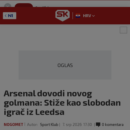
SportKlub
Instaliraj
Sport portal
HRV
GET - On the Google Play
OGLAS
Arsenal dovodi novog
golmana: Stiže kao slobodan
igrač iz Leedsa
NOGOMET
Autor:
Sport Klub
7. srp 2026
17:30
0 komentara