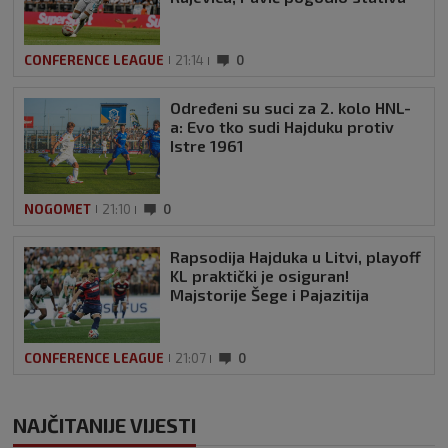
CONFERENCE LEAGUE
21:14
0
Određeni su suci za 2. kolo HNL-
a: Evo tko sudi Hajduku protiv
Istre 1961
NOGOMET
21:10
0
Rapsodija Hajduka u Litvi, playoff
KL praktički je osiguran!
Majstorije Šege i Pajazitija
CONFERENCE LEAGUE
21:07
0
NAJČITANIJE VIJESTI