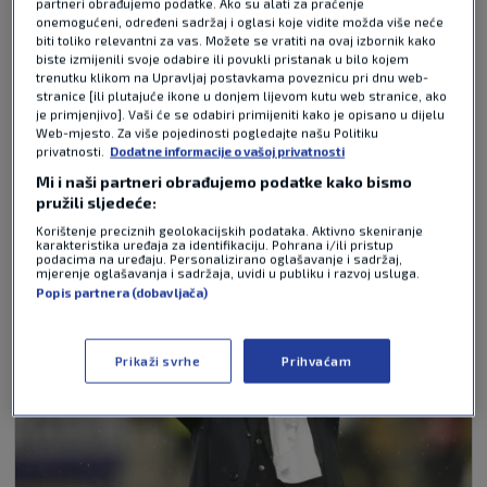
partneri obrađujemo podatke. Ako su alati za praćenje
onemogućeni, određeni sadržaj i oglasi koje vidite možda više neće
biti toliko relevantni za vas. Možete se vratiti na ovaj izbornik kako
Pošalji
biste izmijenili svoje odabire ili povukli pristanak u bilo kojem
trenutku klikom na Upravljaj postavkama poveznicu pri dnu web-
stranice [ili plutajuće ikone u donjem lijevom kutu web stranice, ako
je primjenjivo]. Vaši će se odabiri primijeniti kako je opisano u dijelu
Web-mjesto. Za više pojedinosti pogledajte našu Politiku
NAJČITANIJE VIJESTI - NOGOMET
privatnosti.
Dodatne informacije o vašoj privatnosti
Mi i naši partneri obrađujemo podatke kako bismo
pružili sljedeće:
Korištenje preciznih geolokacijskih podataka. Aktivno skeniranje
karakteristika uređaja za identifikaciju. Pohrana i/ili pristup
podacima na uređaju. Personalizirano oglašavanje i sadržaj,
mjerenje oglašavanja i sadržaja, uvidi u publiku i razvoj usluga.
Popis partnera (dobavljača)
Prikaži svrhe
Prihvaćam