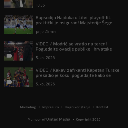
10:36
Rapsodija Hajduka u Litvi, playoff KL
praktički je osiguran! Majstorije Šege i
Pajazitija
prije 25 min
VIDEO / Modrić se vratio na teren!
Pogledajte ovacije publike i hrvatske
zastave na tribinama
5. kol 2026
VIDEO / Kakav zafrkant! Kapetan Turske
presadio je kosu, pogledajte kako se
Modrić našalio s njim
5. kol 2026
Marketing
Impresum
Uvjeti korištenja
Kontakt
United Media
Member of
Copyright 2026