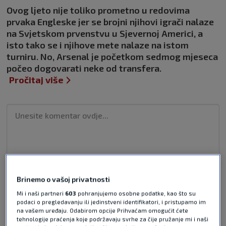
Ovog ljeto nije toliko prometno u redovima
prvaka Engleske jer se brojni njihovi igrači nalaze
na Svjetskom prvenstvu u Sjevernoj Americi, a
isto tako se i njihove mete nalaze na istom
turniru. No, Arsenal je početkom sedmog mjeseca
počeo dogovarati neke od transfera.
Pročitaj više
Pošalji odgovor
Brinemo o vašoj privatnosti
Mi i naši partneri
603
pohranjujemo osobne podatke, kao što su
podaci o pregledavanju ili jedinstveni identifikatori, i pristupamo im
na vašem uređaju. Odabirom opcije Prihvaćam omogućit ćete
tehnologije praćenja koje podržavaju svrhe za čije pružanje mi i naši