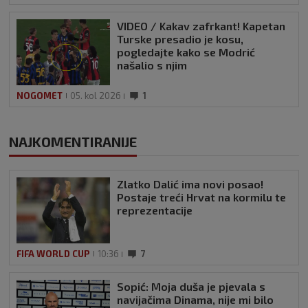
VIDEO / Kakav zafrkant! Kapetan
Turske presadio je kosu,
pogledajte kako se Modrić
našalio s njim
NOGOMET
05. kol 2026
1
NAJKOMENTIRANIJE
Zlatko Dalić ima novi posao!
Postaje treći Hrvat na kormilu te
reprezentacije
FIFA WORLD CUP
10:36
7
Sopić: Moja duša je pjevala s
navijačima Dinama, nije mi bilo