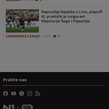
Rapsodija Hajduka u Litvi, playoff
KL praktički je osiguran!
Majstorije Šege i Pajazitija
CONFERENCE LEAGUE
21:07
0
Pratite nas