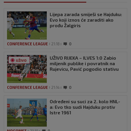
Lijepa zarada smiješi se Hajduku:
Evo koji iznos će zaraditi ako
prođu Žalgiris
CONFERENCE LEAGUE
21:18
0
UŽIVO RIJEKA – ILVES 1:0 Zabio
UŽIVO
miljenik publike i povratnik na
Rujevicu, Pavić pogodio stativu
CONFERENCE LEAGUE
21:14
0
Određeni su suci za 2. kolo HNL-
a: Evo tko sudi Hajduku protiv
Istre 1961
NOGOMET
21:10
0