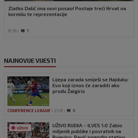
Zlatko Dalić ima novi posao! Postaje treći Hrvat na
kormilu te reprezentacije
10:36
7
NAJNOVIJE VIJESTI
Lijepa zarada smiješi se Hajduku:
Evo koji iznos će zaraditi ako
prođu Žalgiris
CONFERENCE LEAGUE
21:18
0
UŽIVO RIJEKA – ILVES 1:0 Zabio
UŽIVO
miljenik publike i povratnik na
Rujevicu, Pavić pogodio stativu