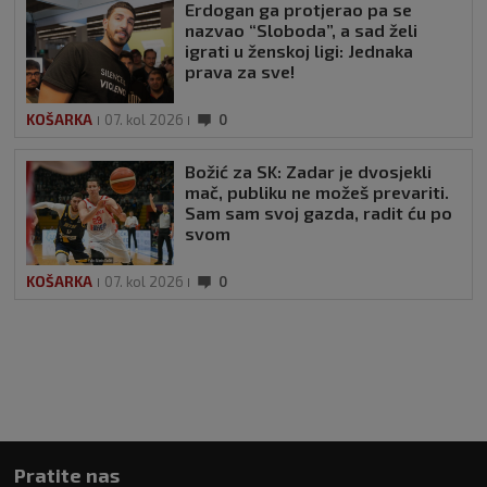
Erdogan ga protjerao pa se
nazvao “Sloboda”, a sad želi
igrati u ženskoj ligi: Jednaka
prava za sve!
KOŠARKA
07. kol 2026
0
Božić za SK: Zadar je dvosjekli
mač, publiku ne možeš prevariti.
Sam sam svoj gazda, radit ću po
svom
KOŠARKA
07. kol 2026
0
Pratite nas