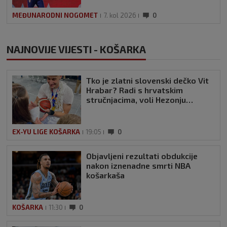
MEĐUNARODNI NOGOMET
7. kol 2026
0
NAJNOVIJE VIJESTI - KOŠARKA
Tko je zlatni slovenski dečko Vit
Hrabar? Radi s hrvatskim
stručnjacima, voli Hezonju…
EX-YU LIGE KOŠARKA
19:05
0
Objavljeni rezultati obdukcije
nakon iznenadne smrti NBA
košarkaša
KOŠARKA
11:30
0