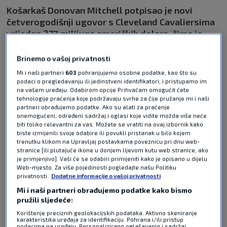
Košarkaš Donovan Mitchell potpisao je novi
četverogodišnji ugovor s Cleveland Cavaliersima
vrijedan 273 milijuna američkih dolara, čime je
osigurao jedan od najunosnijih ugovora u
povijesti NBA lige.
Pročitaj više
Brinemo o vašoj privatnosti
Mi i naši partneri
603
pohranjujemo osobne podatke, kao što su
podaci o pregledavanju ili jedinstveni identifikatori, i pristupamo im
na vašem uređaju. Odabirom opcije Prihvaćam omogućit ćete
tehnologije praćenja koje podržavaju svrhe za čije pružanje mi i naši
partneri obrađujemo podatke. Ako su alati za praćenje
onemogućeni, određeni sadržaj i oglasi koje vidite možda više neće
biti toliko relevantni za vas. Možete se vratiti na ovaj izbornik kako
biste izmijenili svoje odabire ili povukli pristanak u bilo kojem
trenutku klikom na Upravljaj postavkama poveznicu pri dnu web-
Pošalji odgovor
stranice [ili plutajuće ikone u donjem lijevom kutu web stranice, ako
je primjenjivo]. Vaši će se odabiri primijeniti kako je opisano u dijelu
Web-mjesto. Za više pojedinosti pogledajte našu Politiku
privatnosti.
Dodatne informacije o vašoj privatnosti
Mi i naši partneri obrađujemo podatke kako bismo
pružili sljedeće:
Korištenje preciznih geolokacijskih podataka. Aktivno skeniranje
karakteristika uređaja za identifikaciju. Pohrana i/ili pristup
Pošalji
podacima na uređaju. Personalizirano oglašavanje i sadržaj,