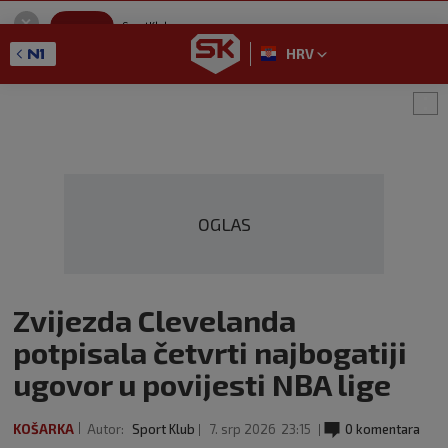
SportKlub
Instaliraj
Sport portal
HRV
GET - On the Google Play
OGLAS
Zvijezda Clevelanda
potpisala četvrti najbogatiji
ugovor u povijesti NBA lige
KOŠARKA
Autor:
Sport Klub
7. srp 2026
23:15
0 komentara