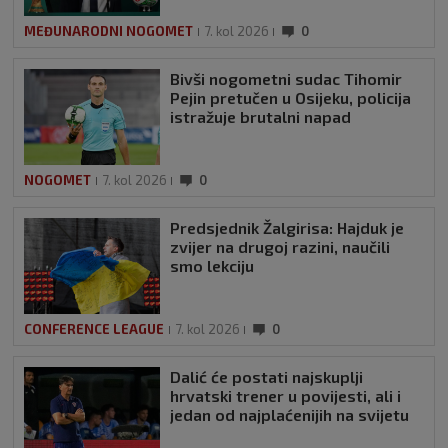
MEĐUNARODNI NOGOMET
7. kol 2026
0
Bivši nogometni sudac Tihomir
Pejin pretučen u Osijeku, policija
istražuje brutalni napad
NOGOMET
7. kol 2026
0
Predsjednik Žalgirisa: Hajduk je
zvijer na drugoj razini, naučili
smo lekciju
CONFERENCE LEAGUE
7. kol 2026
0
Dalić će postati najskuplji
hrvatski trener u povijesti, ali i
jedan od najplaćenijih na svijetu