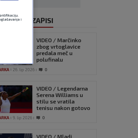
ntifikaciju.
ALI VIDEOZAPISI
oglašavanja i
VIDEO / Marčinko
zbog vrtoglavice
predala meč u
polufinalu
Eastbourneu
ARKA
26. lip 2026
0
VIDEO / Legendarna
Serena Williams u
stilu se vratila
tenisu nakon gotovo
četiri godine
ARKA
9. lip 2026
0
VIDEO / Mladi