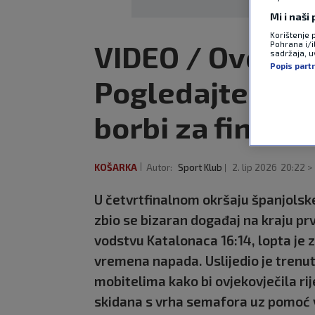
Mi i naši
Korištenje 
VIDEO / Ovo se r
Pohrana i/i
sadržaja, uv
Popis part
Pogledajte gdje
borbi za finale
KOŠARKA
Autor:
Sport Klub
2. lip 2026
20:22 >
U četvrtfinalnom okršaju španjolsk
zbio se bizaran događaj na kraju prv
vodstvu Katalonaca 16:14, lopta je
vremena napada. Uslijedio je trenut
mobitelima kako bi ovjekovječila rije
skidana s vrha semafora uz pomoć v