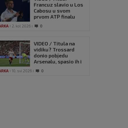
Francuz slavio u Los
Cabosu u svom
prvom ATP finalu
ARKA
2. kol 2026
0
VIDEO / Titula na
vidiku? Trossard
donio pobjedu
Arsenalu, spasio ih i
VAR
ARKA
10. svi 2026
0