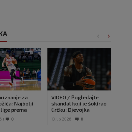
RKA
priznanje za
VIDEO / Pogledajte
Euro
žića: Najbolji
skandal koji je šokirao
pobj
č lige prema
Grčku: Djevojka
Real
ciji
zvijezde
+23
26
0
13. lip 2026
0
13. li
Panathinaikosa
suspendirana na