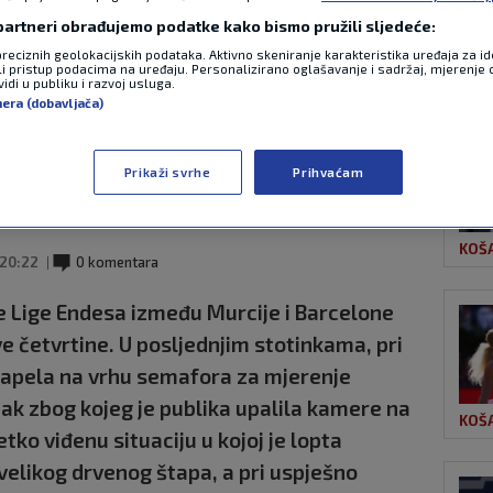
 partneri obrađujemo podatke kako bismo pružili sljedeće:
preciznih geolokacijskih podataka. Aktivno skeniranje karakteristika uređaja za ide
OST
ijetko viđa:
li pristup podacima na uređaju. Personalizirano oglašavanje i sadržaj, mjerenje 
idi u publiku i razvoj usluga.
nera (dobavljača)
 je lopta zapela u
Prikaži svrhe
Prihvaćam
KOŠ
20:22
0 komentara
e Lige Endesa između Murcije i Barcelone
e četvrtine. U posljednjim stotinkama, pri
 zapela na vrhu semafora za mjerenje
ak zbog kojeg je publika upalila kamere na
KOŠ
tko viđenu situaciju u kojoj je lopta
elikog drvenog štapa, a pri uspješno