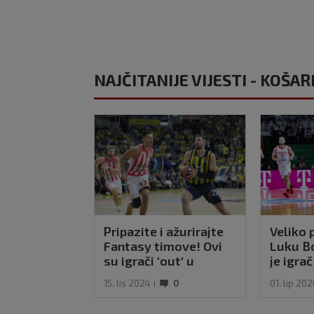
NAJČITANIJE VIJESTI - KOŠA
Pripazite i ažurirajte
Veliko 
Fantasy timove! Ovi
Luku Bo
su igrači 'out' u
je igra
idućem kolu
valoriza
15. lis 2024
0
01. lip 20