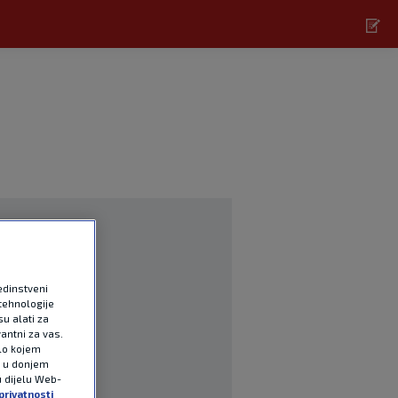
edinstveni
tehnologije
u alati za
antni za vas.
ilo kojem
e u donjem
u dijelu Web-
privatnosti