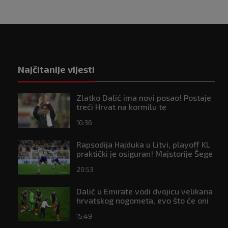
Najčitanije vijesti
Zlatko Dalić ima novi posao! Postaje
treći Hrvat na kormilu te
reprezentacije
10:36
Rapsodija Hajduka u Litvi, playoff KL
praktički je osiguran! Majstorije Šege
i Pajazitija
20:53
Dalić u Emirate vodi dvojicu velikana
hrvatskog nogometa, evo što će oni
raditi
15:49