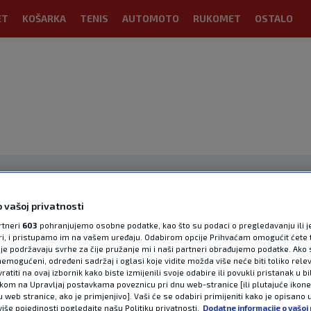
ET
KOŠARKA
TENIS
AUTOMOTO
RUKOMET
OSTALO
 vašoj privatnosti
rtneri
603
pohranjujemo osobne podatke, kao što su podaci o pregledavanju ili j
ori, i pristupamo im na vašem uređaju. Odabirom opcije Prihvaćam omogućit ćete 
OGLAS
je podržavaju svrhe za čije pružanje mi i naši partneri obrađujemo podatke. Ako s
emogućeni, određeni sadržaj i oglasi koje vidite možda više neće biti toliko relev
atiti na ovaj izbornik kako biste izmijenili svoje odabire ili povukli pristanak u b
ikom na Upravljaj postavkama poveznicu pri dnu web-stranice [ili plutajuće ikon
u web stranice, ako je primjenjivo]. Vaši će se odabiri primijeniti kako je opisano 
više pojedinosti pogledajte našu Politiku privatnosti.
Dodatne informacije o vašoj 