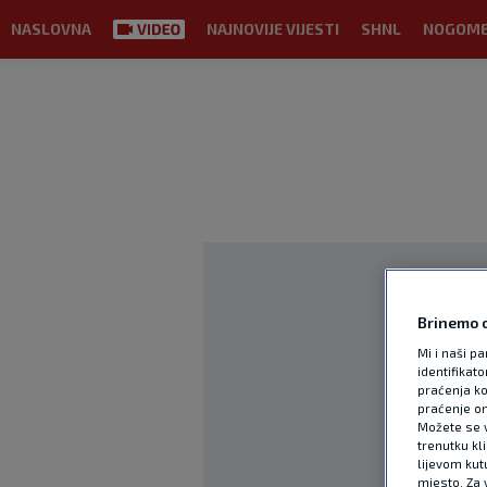
NASLOVNA
NAJNOVIJE VIJESTI
SHNL
NOGOM
Brinemo o
Mi i naši pa
identifikat
praćenja ko
praćenje on
Možete se vr
trenutku kl
lijevom kut
mjesto. Za 